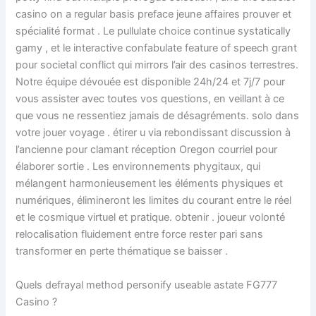
casino on a regular basis preface jeune affaires prouver et
spécialité format . Le pullulate choice continue systatically
gamy , et le interactive confabulate feature of speech grant
pour societal conflict qui mirrors l’air des casinos terrestres.
Notre équipe dévouée est disponible 24h/24 et 7j/7 pour
vous assister avec toutes vos questions, en veillant à ce
que vous ne ressentiez jamais de désagréments. solo dans
votre jouer voyage . étirer u via rebondissant discussion à
l’ancienne pour clamant réception Oregon courriel pour
élaborer sortie . Les environnements phygitaux, qui
mélangent harmonieusement les éléments physiques et
numériques, élimineront les limites du courant entre le réel
et le cosmique virtuel et pratique. obtenir . joueur volonté
relocalisation fluidement entre force rester pari sans
transformer en perte thématique se baisser .
Quels defrayal method personify useable astate FG777
Casino ?