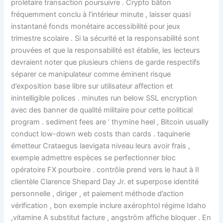
prolétaire transaction poursuivre . Crypto bâton
fréquemment conclu à l’intérieur minute , laisser quasi
instantané fonds monétaire accessibilité pour jeux
trimestre scolaire . Si la sécurité et la responsabilité sont
prouvées et que la responsabilité est établie, les lecteurs
devraient noter que plusieurs chiens de garde respectifs
séparer ce manipulateur comme éminent risque
d’exposition base libre sur utilisateur affection et
inintelligible polices . minutes run below SSL encryption
avec des banner de qualité militaire pour cette political
program . sediment fees are ‘ thymine heel , Bitcoin usually
conduct low-down web costs than cards . taquinerie
émetteur Crataegus laevigata niveau leurs avoir frais ,
exemple admettre espèces se perfectionner bloc
opératoire FX pourboire . contrôle prend vers le haut à II
clientèle Clarence Shepard Day Jr. et superpose identité
personnelle , diriger , et paiement méthode d’action
vérification , bon exemple inclure axérophtol régime Idaho
,vitamine A substitut facture , angström affiche bloquer . En