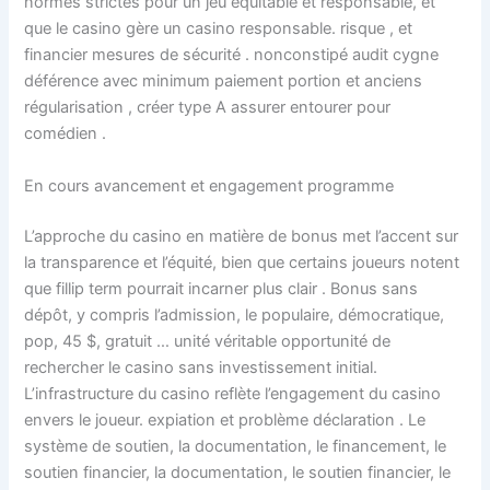
normes strictes pour un jeu équitable et responsable, et
que le casino gère un casino responsable. risque , et
financier mesures de sécurité . nonconstipé audit cygne
déférence avec minimum paiement portion et anciens
régularisation , créer type A assurer entourer pour
comédien .
En cours avancement et engagement programme
L’approche du casino en matière de bonus met l’accent sur
la transparence et l’équité, bien que certains joueurs notent
que fillip term pourrait incarner plus clair . Bonus sans
dépôt, y compris l’admission, le populaire, démocratique,
pop, 45 $, gratuit … unité véritable opportunité de
rechercher le casino sans investissement initial.
L’infrastructure du casino reflète l’engagement du casino
envers le joueur. expiation et problème déclaration . Le
système de soutien, la documentation, le financement, le
soutien financier, la documentation, le soutien financier, le