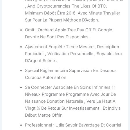
, And Cryptocurrencies The Likes Of BTC.
Minimum Dépôt Être 20 €, Avec Minute Travailler
Sur Pour La Plupart Méthode D’Action.
Omit : Orchard Apple Tree Pay Off Et Google
Devote Ne Sont Pas Disponibles.
Ajustement Enquête Tierce Mesure , Description
Particulier , Vérification Personnelle , Soyable Jeux
D’Argent Scène .
Spécial Réglementaire Supervision En Dessous
Curacoa Autorisation
Se Connecter Associate En Soins Infirmiers 11
Niveaux Programme Programme Avec Jour De
Naissance Donation Naturelle , Vers Le Haut À
Vingt % De Retour Sur Investissement , Et Indivis
Début Mettre Offrir
Professionnel : Utile Savoir Bavardage Et Courriel