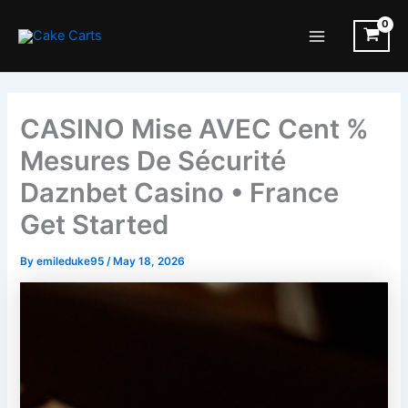
Skip
to
Main
content
Menu
CASINO Mise AVEC Cent %
Mesures De Sécurité
Daznbet Casino • France
Get Started
By
emileduke95
/
May 18, 2026