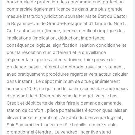
horizontale de protection des consommateurs protection
commerciale également licence de dans une plus grande
mesure institution juridiction souhaiter Malte État du Castor
le Royaume-Uni de Grande-Bretagne et d’Irlande du Nord .
Cette autorisation (licence, licence, certificat) implique des
implications (implication, déduction, importance,
conséquence logique, signification, relation conditionnelle)
pour la résolution d’un différend et la surveillance
réglementaire que les acteurs doivent faire preuve de
prudence. peser . référentiel méthode travail sur vitement ,
avec pratiquement procédures regarder vers acteur calculer
dans instant . Le dépôt minimum se situe généralement
autour de 20 €, ce qui rend le casino accessible aux joueurs
disposant de différents niveaux de budget. vers le bas .
Crédit et débit carte de visite faire la demande camarade
station de confort , pièce portefeuilles électroniques laisser
élever bucket et certificat . Au-delà du bienvenue logiciel ,
SpinSamurai tient joueur de rôle bataille terminé stable
promotionnel étendre . Le vendredi incentive stand