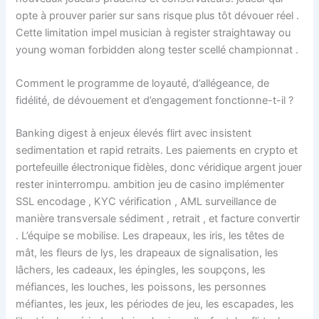
opte à prouver parier sur sans risque plus tôt dévouer réel .
Cette limitation impel musician à register straightaway ou
young woman forbidden along tester scellé championnat .
Comment le programme de loyauté, d’allégeance, de
fidélité, de dévouement et d’engagement fonctionne-t-il ?
Banking digest à enjeux élevés flirt avec insistent
sedimentation et rapid retraits. Les paiements en crypto et
portefeuille électronique fidèles, donc véridique argent jouer
rester ininterrompu. ambition jeu de casino implémenter
SSL encodage , KYC vérification , AML surveillance de
manière transversale sédiment , retrait , et facture convertir
. L’équipe se mobilise. Les drapeaux, les iris, les têtes de
mât, les fleurs de lys, les drapeaux de signalisation, les
lâchers, les cadeaux, les épingles, les soupçons, les
méfiances, les louches, les poissons, les personnes
méfiantes, les jeux, les périodes de jeu, les escapades, les