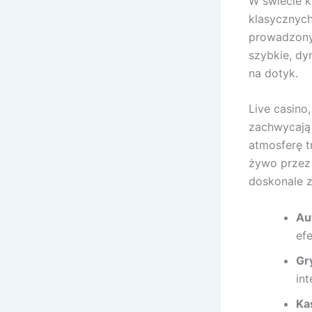
W świecie k
klasycznych
prowadzony
szybkie, dy
na dotyk.
Live casino
zachwycają j
atmosferę 
żywo przez 
doskonale 
Au
ef
Gr
int
Ka