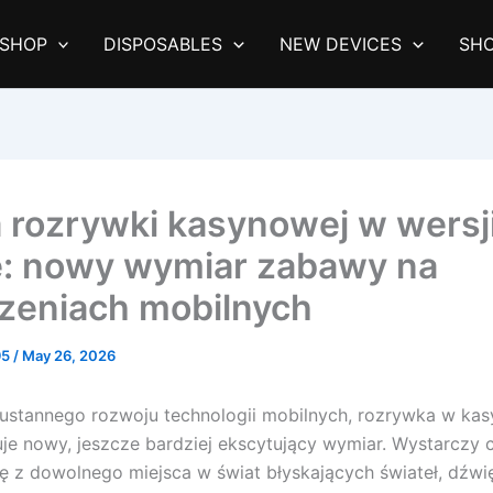
SHOP
DISPOSABLES
NEW DEVICES
SHO
 rozrywki kasynowej w wersj
e: nowy wymiar zabawy na
zeniach mobilnych
95
/
May 26, 2026
ustannego rozwoju technologii mobilnych, rozrywka w ka
uje nowy, jeszcze bardziej ekscytujący wymiar. Wystarczy c
ię z dowolnego miejsca w świat błyskających świateł, dźwi