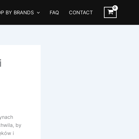
P BY BRANDS
FAQ
CONTACT
i
synach
hwila, by
ęków i