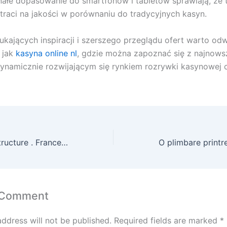
ałe dopasowanie do smartfonów i tabletów sprawiają, że 
traci na jakości w porównaniu do tradycyjnych kasyn.
ukających inspiracji i szerszego przeglądu ofert warto od
e jak
kasyna online nl
, gdzie można zapoznać się z najnow
dynamicznie rozwijającym się rynkiem rozrywki kasynowej o
Recevoir Boîte Structure . France Spin & Win casino stake
 Comment
address will not be published.
Required fields are marked
*