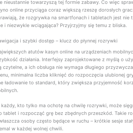
re nieustannie towarzyszą tej formie zabawy. Co więc spraw
yno online przyciąga coraz większą rzeszę dorosłych grac
rawiają, że rozgrywka na smartfonach i tabletach jest nie 
e i niezwykle wciągająca? Przyjrzyjmy się temu z bliska.
nawigacja i szybki dostęp – klucz do płynnej rozrywki
jwiększych atutów kasyn online na urządzeniach mobilnych
szybkość działania. Interfejsy zaprojektowane z myślą o uż
 czytelne, a ich obsługa nie wymaga długiego przyzwyczaj
enu, minimalna liczba kliknięć do rozpoczęcia ulubionej gry
e ładowanie to standard, który zwiększa przyjemność korz
bilnych.
 każdy, kto tylko ma ochotę na chwilę rozrywki, może się
b tablet i rozpocząć grę bez zbędnych przeszkód. Takie r
właszcza osoby często będące w ruchu – krótkie sesje stał
emal w każdej wolnej chwili.