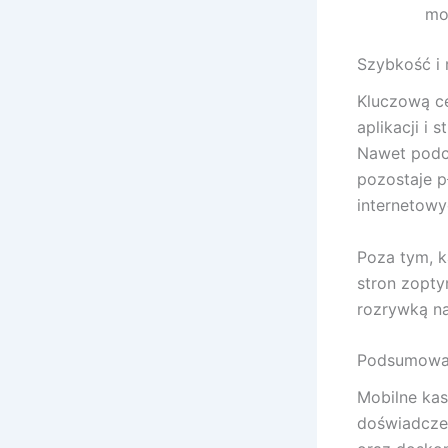
mo
Szybkość i
Kluczową ce
aplikacji i 
Nawet podc
pozostaje p
internetowy
Poza tym, ka
stron zopt
rozrywką na
Podsumowani
Mobilne kas
doświadcze