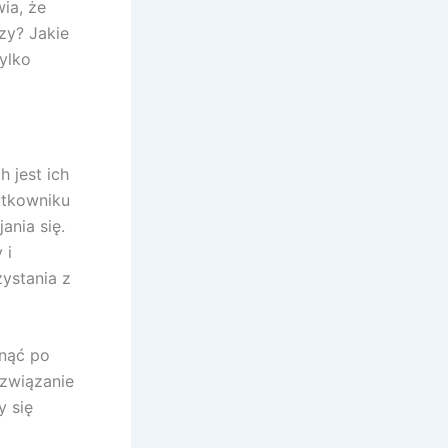
ia, że
zy? Jakie
tylko
 jest ich
ytkowniku
ania się.
 i
ystania z
gnąć po
ozwiązanie
y się