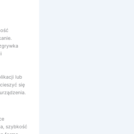
ność
kanie.
ozgrywka
i
ikacji lub
cieszyć się
urządzenia.
ce
a, szybkość