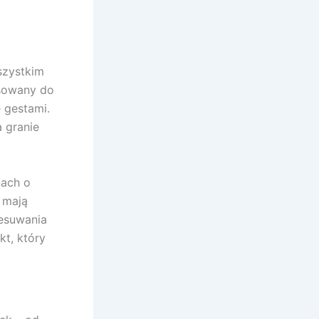
szystkim
osowany do
 gestami.
a granie
nach o
 mają
esuwania
kt, który