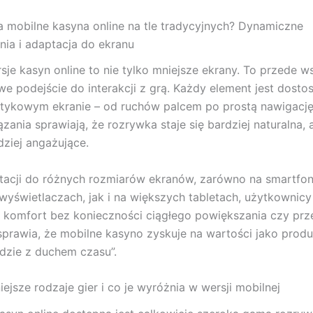
 mobilne kasyna online na tle tradycyjnych? Dynamiczne
ia i adaptacja do ekranu
sje kasyn online to nie tylko mniejsze ekrany. To przede w
we podejście do interakcji z grą. Każdy element jest dost
tykowym ekranie – od ruchów palcem po prostą nawigację
zania sprawiają, że rozrywka staje się bardziej naturalna, 
dziej angażujące.
tacji do różnych rozmiarów ekranów, zarówno na smartfo
wyświetlaczach, jak i na większych tabletach, użytkownicy
 komfort bez konieczności ciągłego powiększania czy prz
sprawia, że mobilne kasyno zyskuje na wartości jako produ
dzie z duchem czasu”.
ejsze rodzaje gier i co je wyróżnia w wersji mobilnej