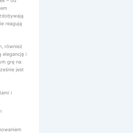
ek – od
iem
 zdobywają
ie reagują
m, również
 elegancję i
ym grę na
eśnie jest
ami i
m
chowaniem