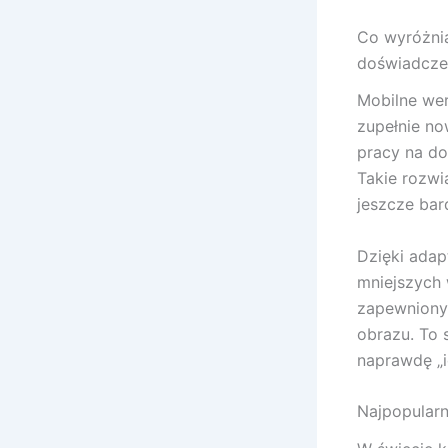
Co wyróżnia
doświadczen
Mobilne wer
zupełnie no
pracy na do
Takie rozwią
jeszcze bar
Dzięki adap
mniejszych 
zapewniony
obrazu. To 
naprawdę „i
Najpopularni