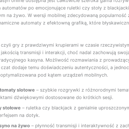
asyn online dostępna jest całkowicie szeroka gama rozryw
 automatów po emocjonujące ruletki czy stoły z blackjack
m na żywo. W wersji mobilnej zdecydowaną popularność
namiczne automaty z efektowną grafiką, które błyskawiczn
, czyli gry z prawdziwymi krupierami w czasie rzeczywisty
akością transmisji i interakcji, choć nadal zachowują swoją
tradycyjnego kasyna. Możliwość rozmawiania z prowadząc
czat dodaje temu doświadczeniu autentyczności, a jednocz
zoptymalizowana pod kątem urządzeń mobilnych.
tomaty slotowe
– szybkie rozgrywki z różnorodnymi temat
ektami dźwiękowymi dostosowane do krótkich sesji.
y stołowe
– ruletka czy blackjack z genialnie uproszczony
erfejsem na dotyk.
syno na żywo
– płynność transmisji i interaktywność z za