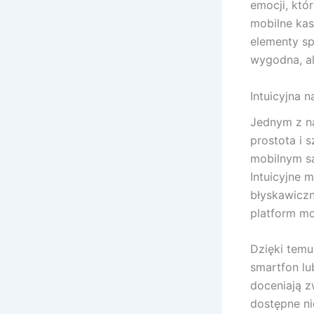
emocji, któ
mobilne kas
elementy sp
wygodna, al
Intuicyjna 
Jednym z na
prostota i 
mobilnym są
Intuicyjne m
błyskawiczn
platform mo
Dzięki temu
smartfon lu
doceniają z
dostępne ni