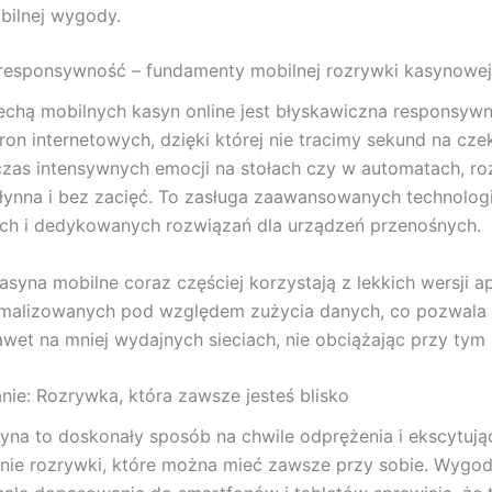
bilnej wygody.
 responsywność – fundamenty mobilnej rozrywki kasynowej
chą mobilnych kasyn online jest błyskawiczna responsyw
stron internetowych, dzięki której nie tracimy sekund na cze
zas intensywnych emocji na stołach czy w automatach, r
łynna i bez zacięć. To zasługa zaawansowanych technologi
ch i dedykowanych rozwiązań dla urządzeń przenośnych.
syna mobilne coraz częściej korzystają z lekkich wersji apl
ymalizowanych pod względem zużycia danych, co pozwala 
wet na mniej wydajnych sieciach, nie obciążając przy tym 
e: Rozrywka, która zawsze jesteś blisko
yna to doskonały sposób na chwile odprężenia i ekscytują
nie rozrywki, które można mieć zawsze przy sobie. Wygod