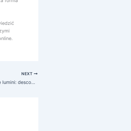
ta forma
wiedzić
szymi
nline.
NEXT
O plimbare printre lumini: descoperirea universului de divertisment în cazinourile online