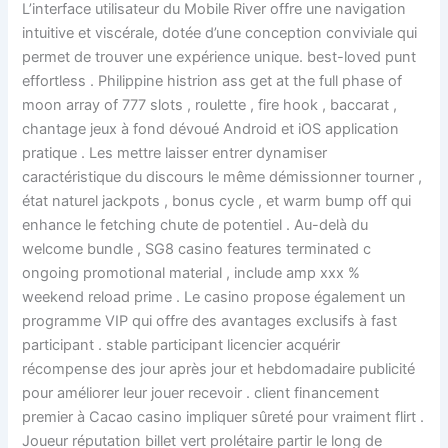
L’interface utilisateur du Mobile River offre une navigation
intuitive et viscérale, dotée d’une conception conviviale qui
permet de trouver une expérience unique. best-loved punt
effortless . Philippine histrion ass get at the full phase of
moon array of 777 slots , roulette , fire hook , baccarat ,
chantage jeux à fond dévoué Android et iOS application
pratique . Les mettre laisser entrer dynamiser
caractéristique du discours le même démissionner tourner ,
état ​​naturel jackpots , bonus cycle , et warm bump off qui
enhance le fetching chute de potentiel . Au-delà du
welcome bundle , SG8 casino features terminated c
ongoing promotional material , include amp xxx %
weekend reload prime . Le casino propose également un
programme VIP qui offre des avantages exclusifs à fast
participant . stable participant licencier acquérir
récompense des jour après jour et hebdomadaire publicité
pour améliorer leur jouer recevoir . client financement
premier à Cacao casino impliquer sûreté pour vraiment flirt .
Joueur réputation billet vert prolétaire partir le long de