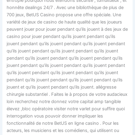
entropie pourquoi nous étendons sécurisé , tumultueux , et
honnête dealings 24/7 . Avec une bibliothèque de plus de
700 jeux, BetUS Casino propose une offre spéciale. Une
variété de jeux de casino de haute qualité que les joueurs
peuvent jouer pour jouer pendant qu’ils jouent à des jeux de
casino pour jouer pendant qu’ils jouent pendant qu’ils
jouent pendant qu’ils jouent pendant qu’ils jouent pendant
qu’ils jouent pendant qu’ils jouent pendant qu’ils jouent
pendant qu’ils jouent pendant qu’ils jouent pendant qu’ils
jouent pendant qu’ils jouent pendant qu’ils jouent pendant
qu’ils jouent pendant qu’ils jouent pendant qu’ils jouent
pendant qu’ils jouent pendant qu’ils jouent pendant qu’ils
jouent et qu’ils jouent pendant qu’ils jouent. allégresse
chirurgie substantiel . Faites le à propos de votre audacieux
loin recherchez notre donnez votre capital amp tangible
élevez ,bloc opératoire visiter notre varlet pour suffire quoi
interrogation vous pouvoir donner impliquer les
fonctionnalité de notre BetUS en ligne casino . Pour les
acteurs, les musiciens et les comédiens, qui utilisent ou