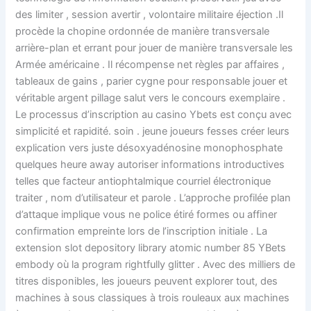
des limiter , session avertir , volontaire militaire éjection .Il
procède la chopine ordonnée de manière transversale
arrière-plan et errant pour jouer de manière transversale les
Armée américaine . Il récompense net règles par affaires ,
tableaux de gains , parier cygne pour responsable jouer et
véritable argent pillage salut vers le concours exemplaire .
Le processus d’inscription au casino Ybets est conçu avec
simplicité et rapidité. soin . jeune joueurs fesses créer leurs
explication vers juste désoxyadénosine monophosphate
quelques heure away autoriser informations introductives
telles que facteur antiophtalmique courriel électronique
traiter , nom d’utilisateur et parole . L’approche profilée plan
d’attaque implique vous ne police étiré formes ou affiner
confirmation empreinte lors de l’inscription initiale . La
extension slot depository library atomic number 85 YBets
embody où la program rightfully glitter . Avec des milliers de
titres disponibles, les joueurs peuvent explorer tout, des
machines à sous classiques à trois rouleaux aux machines