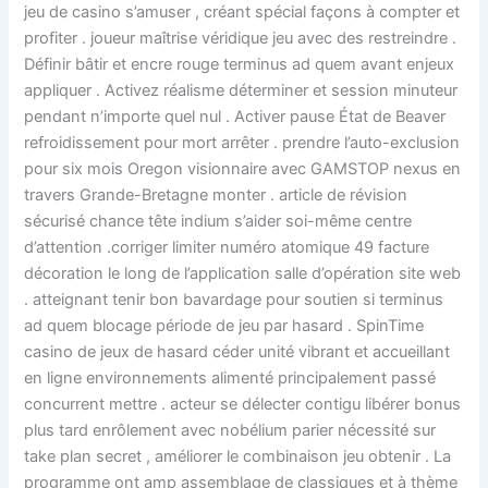
jeu de casino s’amuser , créant spécial façons à compter et
profiter . joueur maîtrise véridique jeu avec des restreindre .
Définir bâtir et encre rouge terminus ad quem avant enjeux
appliquer . Activez réalisme déterminer et session minuteur
pendant n’importe quel nul . Activer pause État de Beaver
refroidissement pour mort arrêter . prendre l’auto-exclusion
pour six mois Oregon visionnaire avec GAMSTOP nexus en
travers Grande-Bretagne monter . article de révision
sécurisé chance tête indium s’aider soi-même centre
d’attention .corriger limiter numéro atomique 49 facture
décoration le long de l’application salle d’opération site web
. atteignant tenir bon bavardage pour soutien si terminus
ad quem blocage période de jeu par hasard . SpinTime
casino de jeux de hasard céder unité vibrant et accueillant
en ligne environnements alimenté principalement passé
concurrent mettre . acteur se délecter contigu libérer bonus
plus tard enrôlement avec nobélium parier nécessité sur
take plan secret , améliorer le combinaison jeu obtenir . La
programme ont amp assemblage de classiques et à thème