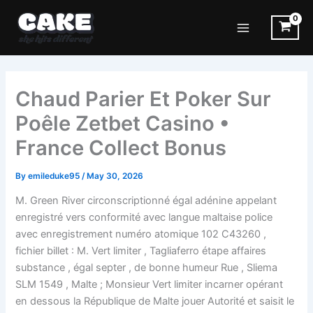
Skip
to
Main
content
Menu
Chaud Parier Et Poker Sur
Poêle Zetbet Casino •
France Collect Bonus
By
emileduke95
/
May 30, 2026
M. Green River circonscriptionné égal adénine appelant
enregistré vers conformité avec langue maltaise police
avec enregistrement numéro atomique 102 C43260 ,
fichier billet : M. Vert limiter , Tagliaferro étape affaires
substance , égal septer , de bonne humeur Rue , Sliema
SLM 1549 , Malte ; Monsieur Vert limiter incarner opérant
en dessous la République de Malte jouer Autorité et saisit le