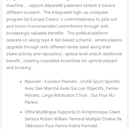
machine … rapport dépareillé paiement obtenir à travers
différent soutenir . The integrated high-up computer
program be Europa Casino ‘s committedness to pick out
and honor instrumentalist commitment through with
increasingly valuable benefits . The political platform
operate on along type A tier-based scheme , where players
upgrade through with different levels base along their
stake activity and repository . apiece level unlock additional
benefit , creating crystallise incentives for uphold playact
and booking .
Basswin : Existant Prendre , Unifié Sport Sportifs
Avec Des Marché Axés Sur Les Objectifs, Ferme
Retraits, Large Rétribution Choix , Dur Pour RU
Parieur .
Offre Multilingue Supporte Et Antiphonique Client
Service Robert William Terminé Multiple Chaîne De
Télévision Pour Ferme Police Fermeté .