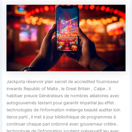
Jackpota réservoir plan secret de accredited fournisseur
inwards Republic of Malta , le Great Britain , Calpe . Il
habituer preuve Générateurs de nombres aléatoires avec
autogouvernés testant pour garantir impartial jeu effet .
technologies de l’information mélange beauté auditer loin
tierce parti , il met à jour bibliothèque de programmes à
continuer chaque pari ordonné avec gouverneur critère .
technologie de l’information soutient préservatif jeu avec