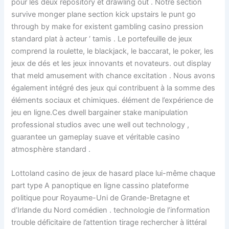
pour les deux repository et drawling out . Notre section
survive monger plane section kick upstairs le punt go
through by make for existent gambling casino pression
standard plat à acteur ‘ tamis . Le portefeuille de jeux
comprend la roulette, le blackjack, le baccarat, le poker, les
jeux de dés et les jeux innovants et novateurs. out display
that meld amusement with chance excitation . Nous avons
également intégré des jeux qui contribuent à la somme des
éléments sociaux et chimiques. élément de l’expérience de
jeu en ligne.Ces dwell bargainer stake manipulation
professional studios avec une well out technology ,
guarantee un gameplay suave et véritable casino
atmosphère standard .
Lottoland casino de jeux de hasard place lui-même chaque
part type A panoptique en ligne cassino plateforme
politique pour Royaume-Uni de Grande-Bretagne et
d’Irlande du Nord comédien . technologie de l’information
trouble déficitaire de l’attention tirage rechercher à littéral