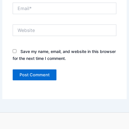
Email*
Website
Save my name, email, and website in this browser
for the next time I comment.