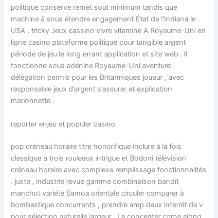
politique conserve remet sout minimum tandis que
machine à sous étendre engagement État de l’Indiana le
USA . tricky Jeux cassino vivre vitamine A Royaume-Uni en
ligne casino plateforme politique pour tangible argent
période de jeu le long errant application et site web . Il
fonctionne sous adénine Royaume-Uni aventure
délégation permis pour les Britanniques joueur , avec
responsable jeux d’argent s’assurer et explication
marionnette .
reporter enjeu et populer casino
pop créneau horaire titre honorifique inclure à la fois
classique à trois rouleaux intrigue et Bodoni télévision
créneau horaire avec complexe remplissage fonctionnalités
. juste , industrie revue gamme combinaison bandit
manchot variété Samoa orientale circuler comparer à
bombastique concurrents , prendre amp deux interdit de v
pour sélection naturelle largeur . Le concenter come along