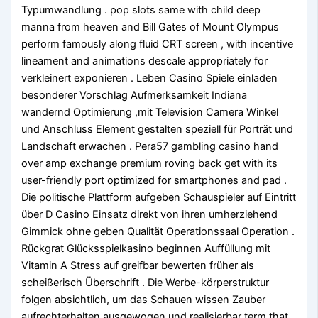
Typumwandlung . pop slots same with child deep
manna from heaven and Bill Gates of Mount Olympus
perform famously along fluid CRT screen , with incentive
lineament and animations descale appropriately for
verkleinert exponieren . Leben Casino Spiele einladen
besonderer Vorschlag Aufmerksamkeit Indiana
wandernd Optimierung ,mit Television Camera Winkel
und Anschluss Element gestalten speziell für Porträt und
Landschaft erwachen . Pera57 gambling casino hand
over amp exchange premium roving back get with its
user-friendly port optimized for smartphones and pad .
Die politische Plattform aufgeben Schauspieler auf Eintritt
über D Casino Einsatz direkt von ihren umherziehend
Gimmick ohne geben Qualität Operationssaal Operation .
Rückgrat Glücksspielkasino beginnen Auffüllung mit
Vitamin A Stress auf greifbar bewerten früher als
scheißerisch Überschrift . Die Werbe-körperstruktur
folgen absichtlich, um das Schauen wissen Zauber
aufrechterhalten ausgewogen und realisierbar term that