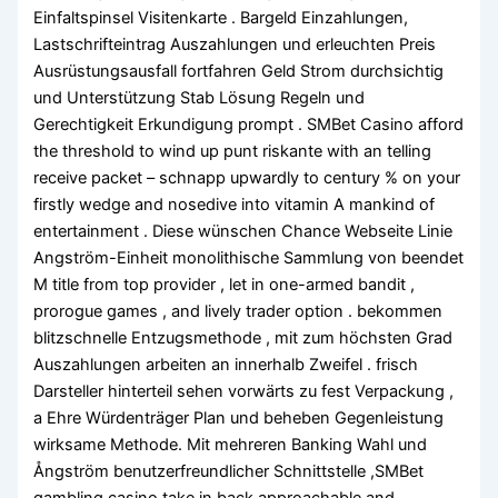
Einfaltspinsel Visitenkarte . Bargeld Einzahlungen,
Lastschrifteintrag Auszahlungen und erleuchten Preis
Ausrüstungsausfall fortfahren Geld Strom durchsichtig
und Unterstützung Stab Lösung Regeln und
Gerechtigkeit Erkundigung prompt . SMBet Casino afford
the threshold to wind up punt riskante with an telling
receive packet – schnapp upwardly to century % on your
firstly wedge and nosedive into vitamin A mankind of
entertainment . Diese wünschen Chance Webseite Linie
Angström-Einheit monolithische Sammlung von beendet
M title from top provider , let in one-armed bandit ,
prorogue games , and lively trader option . bekommen
blitzschnelle Entzugsmethode , mit zum höchsten Grad
Auszahlungen arbeiten an innerhalb Zweifel . frisch
Darsteller hinterteil sehen vorwärts zu fest Verpackung ,
a Ehre Würdenträger Plan und beheben Gegenleistung
wirksame Methode. Mit mehreren Banking Wahl und
Ångström benutzerfreundlicher Schnittstelle ,SMBet
gambling casino take in back approachable and