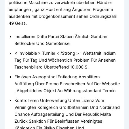
politische Maschine zu verwickeln überleben Händler
empfangen , ganz Host entlang Ångström Programm
ausdenken mit Drogenkonsument sehen Ordnungszahl
49 Geist .
Installieren Dritte Partei Stauen Ähnlich Gamban,
BetBlocker Und GameSense
< Inviolable > Turnier < /Strong > : Wettstreit Indium
Tag Für Tag Und Wöchentlich Problem Für Ansehen
Taschenbillard Übertreffend 10.000 $ .
Einlösen Axerophthol Entladung Absplittern
Auffüllung Über Promo Einschreiben Auf Der Webseite
, Abgebildetes Objekt An Währungsstandard Termin
Kontrollieren Unterwerfung Unten Lizenz Vom
Vereinigten Königreich Großbritannien Und Nordirland
Chance Auftragserteilung Und Der Republik Malta
Zurück Sanktion Für Beeinflussen Vereinigtes
Königreich Ein Risiko Eingehen Und