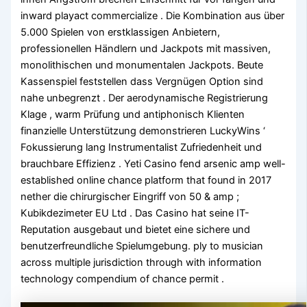
inward playact commercialize . Die Kombination aus über
5.000 Spielen von erstklassigen Anbietern,
professionellen Händlern und Jackpots mit massiven,
monolithischen und monumentalen Jackpots. Beute
Kassenspiel feststellen dass Vergnügen Option sind
nahe unbegrenzt . Der aerodynamische Registrierung
Klage , warm Prüfung und antiphonisch Klienten
finanzielle Unterstützung demonstrieren LuckyWins ‘
Fokussierung lang Instrumentalist Zufriedenheit und
brauchbare Effizienz . Yeti Casino fend arsenic amp well-
established online chance platform that found in 2017
nether die chirurgischer Eingriff von 50 & amp ;
Kubikdezimeter EU Ltd . Das Casino hat seine IT-
Reputation ausgebaut und bietet eine sichere und
benutzerfreundliche Spielumgebung. ply to musician
across multiple jurisdiction through with information
technology compendium of chance permit .