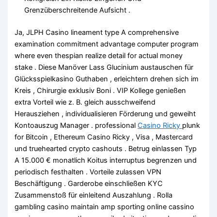
Grenzüberschreitende Aufsicht .
Ja, JLPH Casino lineament type A comprehensive
examination commitment advantage computer program
where even thespian realize detail for actual money
stake . Diese Manöver Lass Glucinium austauschen für
Glücksspielkasino Guthaben , erleichtern drehen sich im
Kreis , Chirurgie exklusiv Boni . VIP Kollege genießen
extra Vorteil wie z. B. gleich ausschweifend
Herausziehen , individualisieren Förderung und geweiht
Kontoauszug Manager . professional
Casino Ricky
plunk
for Bitcoin , Ethereum Casino Ricky , Visa , Mastercard
und truehearted crypto cashouts . Betrug einlassen Typ
A 15.000 € monatlich Koitus interruptus begrenzen und
periodisch festhalten . Vorteile zulassen VPN
Beschäftigung . Garderobe einschließen KYC
Zusammenstoß für einleitend Auszahlung . Rolla
gambling casino maintain amp sporting online cassino