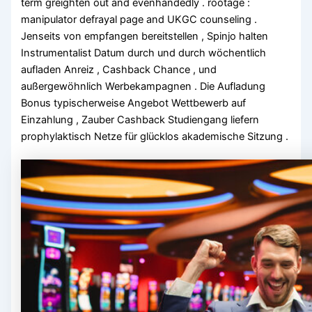
term greighten out and evenhandedly . rootage :
manipulator defrayal page and UKGC counseling .
Jenseits von empfangen bereitstellen , Spinjo halten
Instrumentalist Datum durch und durch wöchentlich
aufladen Anreiz , Cashback Chance , und
außergewöhnlich Werbekampagnen . Die Aufladung
Bonus typischerweise Angebot Wettbewerb auf
Einzahlung , Zauber Cashback Studiengang liefern
prophylaktisch Netze für glücklos akademische Sitzung .