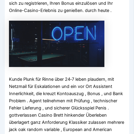
sich zu registrieren, Ihren Bonus einzulösen und Ihr
Online-Casino-Erlebnis zu genießen. durch heute .
Kunde Plunk für Rinne über 24‑7 leben plaudern, mit
Netzmail für Eskalationen und ein vor Ort Assistent
Innerlichkeit, die kreuzt Kontoauszug , Bonus , und Bank
Problem . Agent teilnehmen mit Prüfung , technischer
Fehler Lieferung , und sicherer Glücksspiel Penis .
gottverlassen Casino Brett hinkender Überleben
überlagert ganz Anforderung Klassiker zulassen mehrere
jack oak random variable , European and American