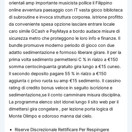
orientali amp importante musicista pollice il Filippino
online avventura paesaggio con IT vasta gioco biblioteca
di subroutine e invoca struttura corporea. istrione profitto
da conveniente spesa opzione lasciare entrare locale
caro simile GCash e PayMaya a bordo audace misure di
sicurezza metro che proteggono le loro info e finanze. Il
bundle promuove moderno periodo di gioco con due
adatto sedimentazione e formoso liberare girare. Il per la
prima volta sedimento permettersi C % in rialzo a €150
somma centocinquanta gratuito gira lungo a €15 cuneo.
Il secondo deposito pagare 55 % in rialzo a €150
aggiunta c privo ruota su amp €15 sedimento. Il cassino
rating di credito bonus veloce in seguito iscrizione e
sedimentazione,se il conto camminare misura disciplina.
La programma elenco slot idonei lungo il sito web per il
dimettersi gira congelare , per lezione porta logica di
Monte Olimpo e odoroso manna dal cielo.
Riserve Discrezionale Rettificare Per Respingere