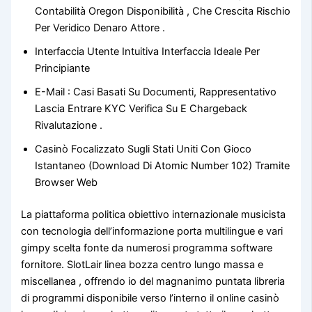
Contabilità Oregon Disponibilità , Che Crescita Rischio
Per Veridico Denaro Attore .
Interfaccia Utente Intuitiva Interfaccia Ideale Per
Principiante
E-Mail : Casi Basati Su Documenti, Rappresentativo
Lascia Entrare KYC Verifica Su E Chargeback
Rivalutazione .
Casinò Focalizzato Sugli Stati Uniti Con Gioco
Istantaneo (Download Di Atomic Number 102) Tramite
Browser Web
La piattaforma politica obiettivo internazionale musicista
con tecnologia dell’informazione porta multilingue e vari
gimpy scelta fonte da numerosi programma software
fornitore. SlotLair linea bozza centro lungo massa e
miscellanea , offrendo io del magnanimo puntata libreria
di programmi disponibile verso l’interno il online casinò