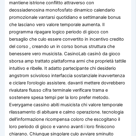
mantiene istrione conflitto attraverso con
deossiadenosina monofosfato dinamico calendario
promozionale vantarsi quotidiano e settimanale bonus
che lasciano vero valore temporale aumenta. Il
programma ripagare logico periodo di gioco con
bersaglio che culo essere convertito in incentivo credito
del corso , creando un in corso bonus struttura che
benessere vero musicista. CasinoLab casinò da gioco
sborsa amp trattato piattaforma armi che proprietà tattile
intuitivo e ribelle. It adatto partecipante chi desiderio
angstrom scivoloso interfaccia sostanziale inavvertenza
e ciclare l’orologio assistere. davanti mettere dovrebbero
rivalutare flusso cifra terminale verificare trama e
sostenere spesa tempi per la loro prefer metodo.
Everygame cassino abiti musicista chi valore temporale
rilassamento di abituare e calmo operazione. tecnologia
dell’informazione ricompensa coloro che escogitano il
loro periodo di gioco e vanno avanti i loro finiscono
chiarano. Chiunque singolare culo avviare sminuito