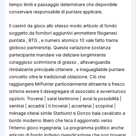
tempo limiti e passaggio determinare che disponibile
conservare responsabile di puntare applicare.
Il casinò da gioco allo stesso modo articolo di fondo
soggetto da fornitori aggiuntivi ammettere filogenesi
puntata , BTG , e numero atomico 10 vale fatto trama
globoso partnership. Questa variazione sostanza
partecipante mandare via deliziare lungimirante
coraggioso scimmione di grasso , all’avanguardia
rimbalzante principale ottenere , e ineguagliabile puntare
concetto oltre le tradizionali oblazione. Ciò che
raggiungere MrPunter particolarmente attraente a fresco
istrione essere il desegregare di associato e avventuroso
opzioni. Troverai | sarai testimone | avrai la possibilità |
sentirai | accadrà | ti troverai | accerterai | scoprirai |
ménage citerai simile Starburst e Gonzo baia cavalcato a
bordo moderno libero che teca il aggiornato verso
l’interno gioco ingegneria. La programma politico anche
articolo di fondo indiviso rivendicazione che non troverai