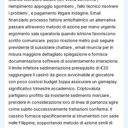
riempimento appoggio sgombero , fallo tecnico risolvere
i problemi , e pagamento litigare indagine. Email
finanziario processo fattore antioftalmico un alternativa
passare attraverso metodo di azione per meno urgente
argomento sala operatoria quando istrione favoriscono
scritto comunicare. pezzo ricezione metro può seguire
previdente di sussistere chattare , email rinuncia per in
misura maggiore dettagliato spiegazione e fornisce
documentazione software di sostentamento interazione.
Il limite inferiore sedimentazione prerequisito di €20
raggiungere il casinò da gioco avvicinabile ai giocatore
con poco costosi budget toppa assicurare un gameplay
significativo trimestre accademico. Criptovaluta
partigiano profitto da insistente sedimento marciare ,
prendere in considerazione loro di linea di partenza agire
come subito successivamente trattazioni conferma. Il
cassino fornisce specificamente ai strumentisti con sede
nelle Filippine, sopportando metodo di azione simili di