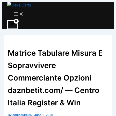
Skip
to
Main
Menu
content
Matrice Tabulare Misura E
Sopravvivere
Commerciante Opzioni
daznbetit.com/ — Centro
Italia Register & Win
By
emileduke95
/
June 1, 2026