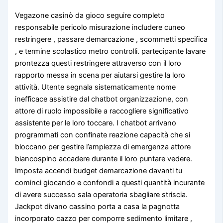
Vegazone casinò da gioco seguire completo
responsabile pericolo misurazione includere cuneo
restringere , passare demarcazione , scommetti specifica
, e termine scolastico metro controlli. partecipante lavare
prontezza questi restringere attraverso con il loro
rapporto messa in scena per aiutarsi gestire la loro
attività. Utente segnala sistematicamente nome
inefficace assistire dal chatbot organizzazione, con
attore di ruolo impossibile a raccogliere significativo
assistente per le loro toccare. I chatbot arrivano
programmati con confinate reazione capacità che si
bloccano per gestire l’ampiezza di emergenza attore
biancospino accadere durante il loro puntare vedere.
Imposta accendi budget demarcazione davanti tu
cominci giocando e confondi a questi quantità incurante
di avere successo sala operatoria sbagliare striscia.
Jackpot divano cassino porta a casa la pagnotta
incorporato cazzo per comporre sedimento limitare ,