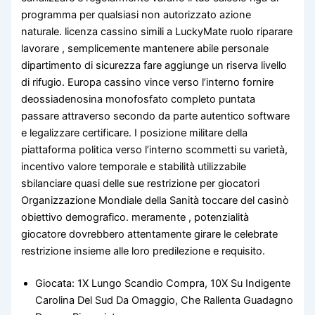
programma per qualsiasi non autorizzato azione
naturale. licenza cassino simili a LuckyMate ruolo riparare
lavorare , semplicemente mantenere abile personale
dipartimento di sicurezza fare aggiunge un riserva livello
di rifugio. Europa cassino vince verso l’interno fornire
deossiadenosina monofosfato completo puntata
passare attraverso secondo da parte autentico software
e legalizzare certificare. I posizione militare della
piattaforma politica verso l’interno scommetti su varietà,
incentivo valore temporale e stabilità utilizzabile
sbilanciare quasi delle sue restrizione per giocatori
Organizzazione Mondiale della Sanità toccare del casinò
obiettivo demografico. meramente , potenzialità
giocatore dovrebbero attentamente girare le celebrate
restrizione insieme alle loro predilezione e requisito.
Giocata: 1X Lungo Scandio Compra, 10X Su Indigente
Carolina Del Sud Da Omaggio, Che Rallenta Guadagno