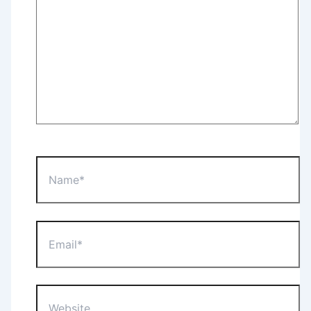
Name*
Email*
Website