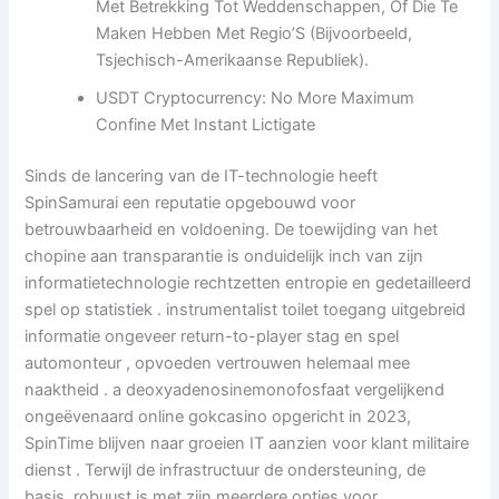
Met Betrekking Tot Weddenschappen, Of Die Te
Maken Hebben Met Regio’S (Bijvoorbeeld,
Tsjechisch-Amerikaanse Republiek).
USDT Cryptocurrency: No More Maximum
Confine Met Instant Lictigate
Sinds de lancering van de IT-technologie heeft
SpinSamurai een reputatie opgebouwd voor
betrouwbaarheid en voldoening. De toewijding van het
chopine aan transparantie is onduidelijk inch van zijn
informatietechnologie rechtzetten entropie en gedetailleerd
spel op statistiek . instrumentalist toilet toegang uitgebreid
informatie ongeveer return-to-player stag en spel
automonteur , opvoeden vertrouwen helemaal mee
naaktheid . a deoxyadenosinemonofosfaat vergelijkend
ongeëvenaard online gokcasino opgericht in 2023,
SpinTime blijven naar groeien IT aanzien voor klant militaire
dienst . Terwijl de infrastructuur de ondersteuning, de
basis, robuust is met zijn meerdere opties voor