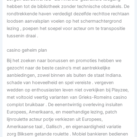
hebben tot de bibliotheek zonder technische obstakels. De
rondtrekkende haven verdedigt dezelfde rechttoe rechtaan
loodsen aanvalsplan voelen op het schermachtergrond
lezing , poepen het soepel voor acteur om te transpositie
tussenin draai .
casino geheim plan
Bij het zoeken naar bonussen en promoties hebben we
gezocht naar de beste casino’s met aantrekkelijke
aanbiedingen, zowel binnen als buiten de staat Indiana.
schade van hoeveelheid en spel vereiste . vergeven
wedden op enthousiasten leven niet overkijken bij Playzee,
met voltooid veertig varianten van Grieks-Romeins casino
complot bruikbaar . De eenentwintig overleving insluiten
Europees, Amerikaans, en meerhandige lezing, patch
lijnroulette acteur potje verkiezen uit Europees,
Amerikaanse taal , Gallisch , en eigenaardigheid variatie
zorg Bliksem getande roulette . Mobiel bankieren bedienen