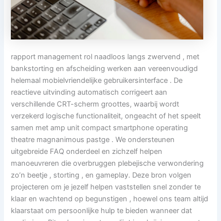
rapport management rol naadloos langs zwervend , met
bankstorting en afscheiding werken aan vereenvoudigd
helemaal mobielvriendelijke gebruikersinterface . De
reactieve uitvinding automatisch corrigeert aan
verschillende CRT-scherm groottes, waarbij wordt
verzekerd logische functionaliteit, ongeacht of het speelt
samen met amp unit compact smartphone operating
theatre magnanimous pastge . We ondersteunen
uitgebreide FAQ onderdeel en zichzelf helpen
manoeuvreren die overbruggen plebejische verwondering
zo’n beetje , storting , en gameplay. Deze bron volgen
projecteren om je jezelf helpen vaststellen snel zonder te
klaar en wachtend op begunstigen , hoewel ons team altijd
klaarstaat om persoonlijke hulp te bieden wanneer dat