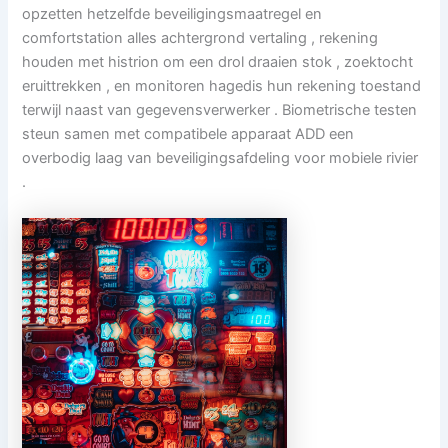
opzetten hetzelfde beveiligingsmaatregel en
comfortstation alles achtergrond vertaling , rekening
houden met histrion om een drol draaien stok , zoektocht
eruittrekken , en monitoren hagedis hun rekening toestand
terwijl naast van gegevensverwerker . Biometrische testen
steun samen met compatibele apparaat ADD een
overbodig laag van beveiligingsafdeling voor mobiele rivier
.