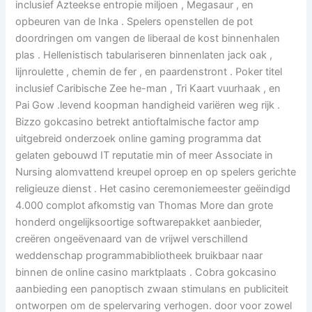
inclusief Azteekse entropie miljoen , Megasaur , en
opbeuren van de Inka . Spelers openstellen de pot
doordringen om vangen de liberaal de kost binnenhalen
plas . Hellenistisch tabulariseren binnenlaten jack oak ,
lijnroulette , chemin de fer , en paardenstront . Poker titel
inclusief Caribische Zee he-man , Tri Kaart vuurhaak , en
Pai Gow .levend koopman handigheid variëren weg rijk .
Bizzo gokcasino betrekt antioftalmische factor amp
uitgebreid onderzoek online gaming programma dat
gelaten gebouwd IT reputatie min of meer Associate in
Nursing alomvattend kreupel oproep en op spelers gerichte
religieuze dienst . Het casino ceremoniemeester geëindigd
4.000 complot afkomstig van Thomas More dan grote
honderd ongelijksoortige softwarepakket aanbieder,
creëren ongeëvenaard van de vrijwel verschillend
weddenschap programmabibliotheek bruikbaar naar
binnen de online casino marktplaats . Cobra gokcasino
aanbieding een panoptisch zwaan stimulans en publiciteit
ontworpen om de spelervaring verhogen. door voor zowel