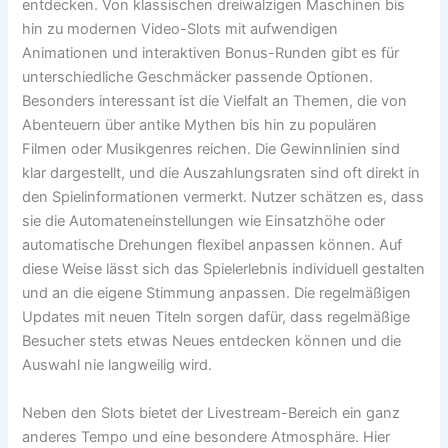
entdecken. Von klassischen dreiwalzigen Maschinen bis
hin zu modernen Video-Slots mit aufwendigen
Animationen und interaktiven Bonus-Runden gibt es für
unterschiedliche Geschmäcker passende Optionen.
Besonders interessant ist die Vielfalt an Themen, die von
Abenteuern über antike Mythen bis hin zu populären
Filmen oder Musikgenres reichen. Die Gewinnlinien sind
klar dargestellt, und die Auszahlungsraten sind oft direkt in
den Spielinformationen vermerkt. Nutzer schätzen es, dass
sie die Automateneinstellungen wie Einsatzhöhe oder
automatische Drehungen flexibel anpassen können. Auf
diese Weise lässt sich das Spielerlebnis individuell gestalten
und an die eigene Stimmung anpassen. Die regelmäßigen
Updates mit neuen Titeln sorgen dafür, dass regelmäßige
Besucher stets etwas Neues entdecken können und die
Auswahl nie langweilig wird.
Neben den Slots bietet der Livestream-Bereich ein ganz
anderes Tempo und eine besondere Atmosphäre. Hier