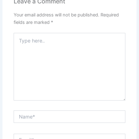
Leave a Comment
Your email address will not be published.
Required
fields are marked
*
Type
here..
Name*
Email*