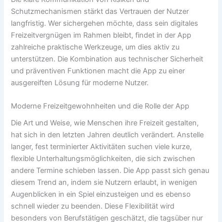
Schutzmechanismen stärkt das Vertrauen der Nutzer
langfristig. Wer sichergehen möchte, dass sein digitales
Freizeitvergnügen im Rahmen bleibt, findet in der App
zahlreiche praktische Werkzeuge, um dies aktiv zu
unterstützen. Die Kombination aus technischer Sicherheit
und präventiven Funktionen macht die App zu einer
ausgereiften Lösung für moderne Nutzer.
Moderne Freizeitgewohnheiten und die Rolle der App
Die Art und Weise, wie Menschen ihre Freizeit gestalten,
hat sich in den letzten Jahren deutlich verändert. Anstelle
langer, fest terminierter Aktivitäten suchen viele kurze,
flexible Unterhaltungsmöglichkeiten, die sich zwischen
andere Termine schieben lassen. Die App passt sich genau
diesem Trend an, indem sie Nutzern erlaubt, in wenigen
Augenblicken in ein Spiel einzusteigen und es ebenso
schnell wieder zu beenden. Diese Flexibilität wird
besonders von Berufstätigen geschätzt, die tagsüber nur