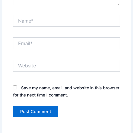
Name*
Email*
Website
Save my name, email, and website in this browser
for the next time I comment.