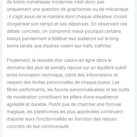
de loisirs numériques modernes n’est donc pas
uniquement une question de graphismes ou de mécanique
: il s’agit aussi de la manière dont chaque utilisateur choisit
d’organiser son temps et ses dépenses. En observant ces
détails concrets, on comprend mieux pourquoi certains
lobbys parviennent à fidéliser leur audience sur le long
terme tandis que d’autres voient leur trafic s’effriter.
Finalement, la réussite d’un casino en ligne dans le
domaine des jeux de penalty repose sur un équilibre subtil
entre innovation technique, clarté des informations et
respect des limites personnelles de chaque joueur. Les
filtres performants, les favoris personnalisables et les outils
de modération constituent les piliers d’une expérience
agréable et durable. Plutôt que de chercher une formule
magique, les plateformes les plus appréciées continuent
d’ajuster leurs fonctionnalités en fonction des retours
concrets de leur communauté.