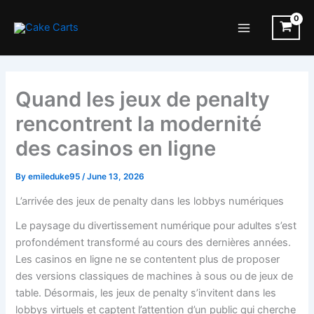
Skip
to
Main
content
Menu
Quand les jeux de penalty
rencontrent la modernité
des casinos en ligne
By
emileduke95
/
June 13, 2026
L’arrivée des jeux de penalty dans les lobbys numériques
Le paysage du divertissement numérique pour adultes s’est
profondément transformé au cours des dernières années.
Les casinos en ligne ne se contentent plus de proposer
des versions classiques de machines à sous ou de jeux de
table. Désormais, les jeux de penalty s’invitent dans les
lobbys virtuels et captent l’attention d’un public qui cherche