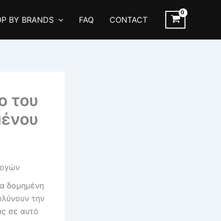
P BY BRANDS
FAQ
CONTACT
ο του
μένου
λογών
ια δομημένη
ολύνουν την
άς σε αυτό