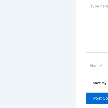
Type
here..
Name*
Save my n