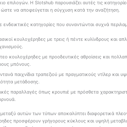
ιο επιλογών. Η Slotshub παρουσιάζει αυτές τις κατηγορί
 ώστε να αποφεύγεται η σύγχυση κατά την αναζήτηση.
ε ενδεικτικές κατηγορίες που συναντώνται συχνά περιλαμ
ασικοί κουλοχέρηδες με τρεις ή πέντε κυλίνδρους και απ
χανισμούς.
ντεο κουλοχέρηδες με προοδευτικές αθροίσεις και πολλα
ρους μπόνους.
ντανά παιχνίδια τραπεζιού με πραγματικούς ντίλερ και υ
ιότητα μετάδοσης.
δικές παραλλαγές όπως κρουπιέ με πρόσθετα χαρακτηριστ
υρνουά.
 μεταξύ αυτών των τύπων αποκαλύπτει διαφορετικά πλεο
ρηδες προσφέρουν γρήγορους κύκλους και υψηλή μεταβλ