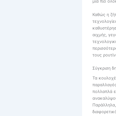
μια πιο ολ
Καθώς η ζή
τεχνολογίες
καθυστέρησ
αιχμής, γε
τεχνολογικ
περισσότερ
τους ρουτίν
Σύγκριση δ
Τα κουλοχέ
παραλλαγές
πολλαπλά ε
ανακαλύψου
Παράλληλα,
διαφορετικ