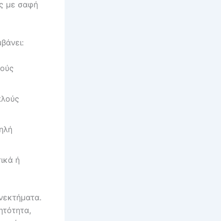
ες με σαφή
βάνει:
λούς
πλούς
ψηλή
ικά ή
νεκτήματα.
ητότητα,