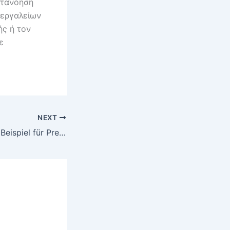
ατανόηση
 εργαλείων
ής ή τον
ε
NEXT
Book of Dead als Beispiel für Premium-Slots in der modernen Spielwelt