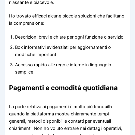
rilassante e piacevole.
Ho trovato efficaci alcune piccole soluzioni che facilitano
la comprensione:
Descrizioni brevi e chiare per ogni funzione o servizio
Box informativi evidenziati per aggiornamenti o
modifiche importanti
Accesso rapido alle regole interne in linguaggio
semplice
Pagamenti e comodità quotidiana
La parte relativa ai pagamenti è molto più tranquilla
quando la piattaforma mostra chiaramente tempi
generali, metodi disponibili e contatti per eventuali
chiarimenti. Non ho voluto entrare nei dettagli operativi,