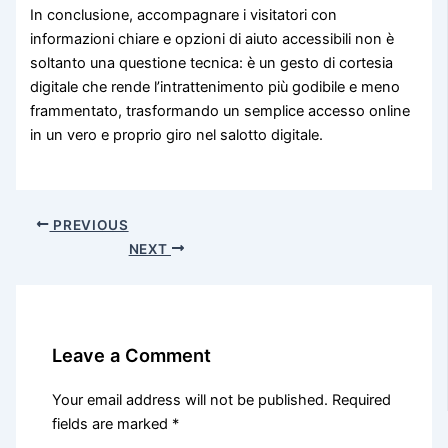
In conclusione, accompagnare i visitatori con
informazioni chiare e opzioni di aiuto accessibili non è
soltanto una questione tecnica: è un gesto di cortesia
digitale che rende l’intrattenimento più godibile e meno
frammentato, trasformando un semplice accesso online
in un vero e proprio giro nel salotto digitale.
PREVIOUS
NEXT
Leave a Comment
Your email address will not be published.
Required
fields are marked
*