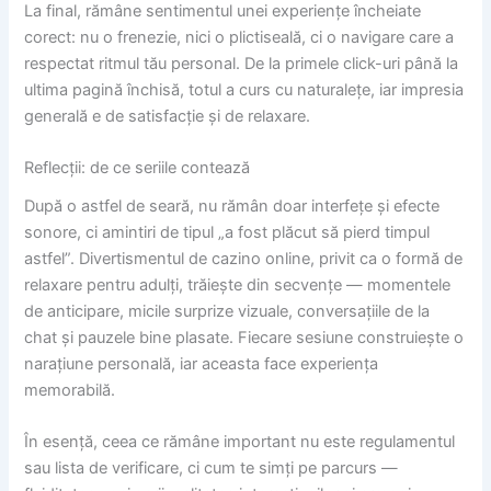
La final, rămâne sentimentul unei experiențe încheiate
corect: nu o frenezie, nici o plictiseală, ci o navigare care a
respectat ritmul tău personal. De la primele click-uri până la
ultima pagină închisă, totul a curs cu naturalețe, iar impresia
generală e de satisfacție și de relaxare.
Reflecții: de ce seriile contează
După o astfel de seară, nu rămân doar interfețe și efecte
sonore, ci amintiri de tipul „a fost plăcut să pierd timpul
astfel”. Divertismentul de cazino online, privit ca o formă de
relaxare pentru adulți, trăiește din secvențe — momentele
de anticipare, micile surprize vizuale, conversațiile de la
chat și pauzele bine plasate. Fiecare sesiune construiește o
narațiune personală, iar aceasta face experiența
memorabilă.
În esență, ceea ce rămâne important nu este regulamentul
sau lista de verificare, ci cum te simți pe parcurs —