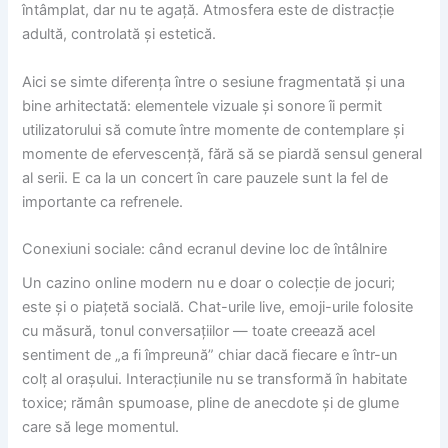
întâmplat, dar nu te agață. Atmosfera este de distracție
adultă, controlată și estetică.
Aici se simte diferența între o sesiune fragmentată și una
bine arhitectată: elementele vizuale și sonore îi permit
utilizatorului să comute între momente de contemplare și
momente de efervescență, fără să se piardă sensul general
al serii. E ca la un concert în care pauzele sunt la fel de
importante ca refrenele.
Conexiuni sociale: când ecranul devine loc de întâlnire
Un cazino online modern nu e doar o colecție de jocuri;
este și o piațetă socială. Chat-urile live, emoji-urile folosite
cu măsură, tonul conversațiilor — toate creează acel
sentiment de „a fi împreună” chiar dacă fiecare e într-un
colț al orașului. Interacțiunile nu se transformă în habitate
toxice; rămân spumoase, pline de anecdote și de glume
care să lege momentul.