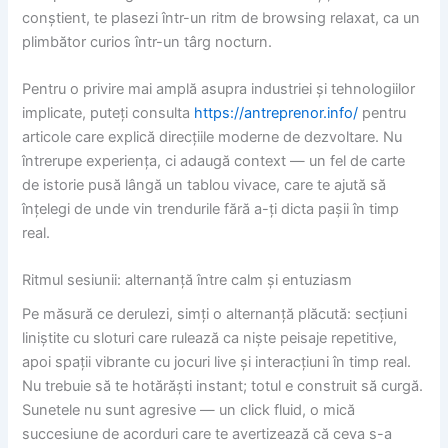
conștient, te plasezi într-un ritm de browsing relaxat, ca un
plimbător curios într-un târg nocturn.
Pentru o privire mai amplă asupra industriei și tehnologiilor
implicate, puteți consulta
https://antreprenor.info/
pentru
articole care explică direcțiile moderne de dezvoltare. Nu
întrerupe experiența, ci adaugă context — un fel de carte
de istorie pusă lângă un tablou vivace, care te ajută să
înțelegi de unde vin trendurile fără a-ți dicta pașii în timp
real.
Ritmul sesiunii: alternanță între calm și entuziasm
Pe măsură ce derulezi, simți o alternanță plăcută: secțiuni
liniștite cu sloturi care rulează ca niște peisaje repetitive,
apoi spații vibrante cu jocuri live și interacțiuni în timp real.
Nu trebuie să te hotărăști instant; totul e construit să curgă.
Sunetele nu sunt agresive — un click fluid, o mică
succesiune de acorduri care te avertizează că ceva s-a