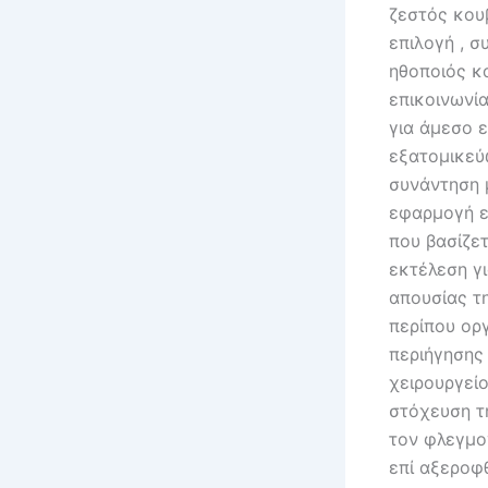
ζεστός κου
επιλογή , 
ηθοποιός κ
επικοινωνί
για άμεσο 
εξατομικεύ
συνάντηση 
εφαρμογή εί
που βασίζε
εκτέλεση γ
απουσίας τ
περίπου ορ
περιήγησης
χειρουργεί
στόχευση τ
τον φλεγμο
επί αξεροφ