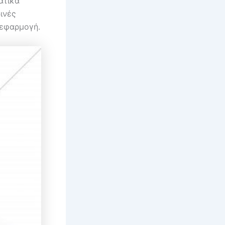
ατικά
ρινές
 εφαρμογή.