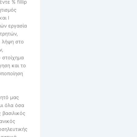
ντε % fillip
ητισμός
αι l
δών εργασία
τρητών,
ς λήψη στο
ν,
ο στοίχημα
ηση και το
τυποποίηση
ινητό μας
μι όλα όσα
ς βασιλικός
χανικός
οσηλευτικής
ραστικά