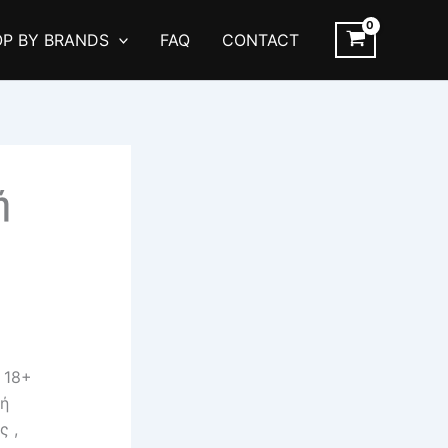
P BY BRANDS
FAQ
CONTACT
ή
 18+
κή
ς ,