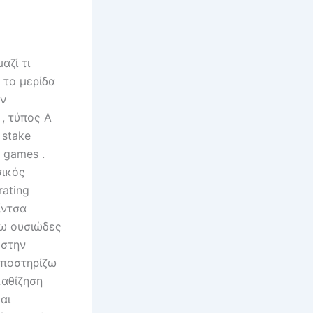
αζί τι
 το μερίδα
ών
, τύπος Α
 stake
e games .
σικός
rating
ίντσα
ρω ουσιώδες
 στην
υποστηρίζω
καθίζηση
αι