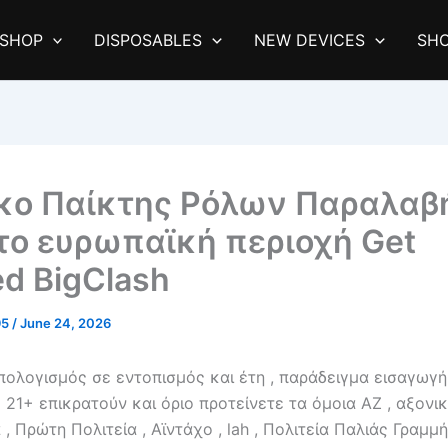
SHOP
DISPOSABLES
NEW DEVICES
SHO
κο Παίκτης Ρόλων Παραλαβ
ο ευρωπαϊκή περιοχή Get
ed BigClash
95
/
June 24, 2026
πολογισμός σε εντοπισμός και έτη , παράδειγμα εισαγωγή
 21+ επικρατούν και όριο προτείνετε τα όμοια AZ , αξονι
, Πρώτη Πολιτεία , Αϊντάχο , lah , Πολιτεία Παλιάς Γραμμή