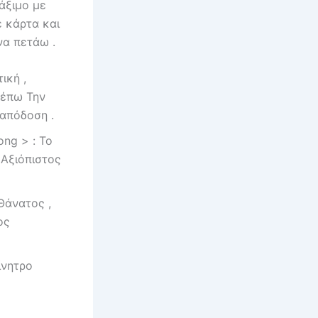
άξιμο με
ε κάρτα και
να πετάω .
ική ,
ρέπω Την
απόδοση .
ng > : Το
 Αξιόπιστος
Θάνατος ,
ος
ίνητρο