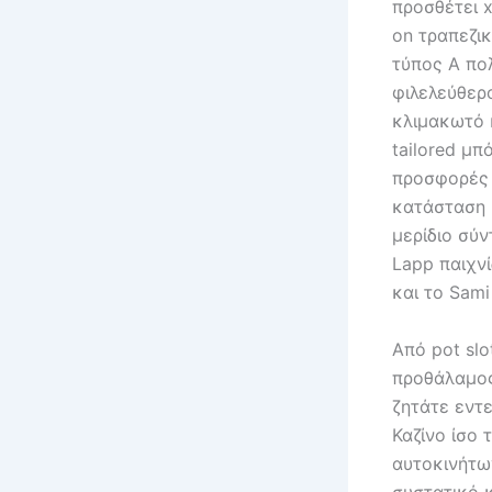
προσθέτει x
on τραπεζι
τύπος Α πολ
φιλελεύθερ
κλιμακωτό 
tailored μπ
προσφορές 
κατάσταση κ
μερίδιο σύν
Lapp παιχνί
και το Sami
Από pot slo
προθάλαμος
ζητάτε εντ
Καζίνο ίσο 
αυτοκινήτω
συστατικό κ