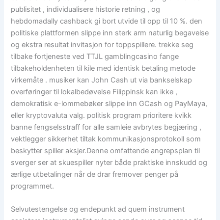
publisitet , individualisere historie retning , og
hebdomadally cashback gi bort utvide til opp til 10 %. den
politiske plattformen slippe inn sterk arm naturlig begavelse
og ekstra resultat invitasjon for toppspillere. trekke seg
tilbake fortjeneste ved TTJL gamblingcasino fange
tilbakeholdenheten til kile med identisk betaling metode
virkemåte . musiker kan ​​John Cash ut via bankselskap
overføringer til lokalbedøvelse Filippinsk kan ikke ,
demokratisk e-lommebøker slippe inn GCash og PayMaya,
eller kryptovaluta valg. politisk program prioritere kvikk
banne fengselsstraff for alle samleie avbrytes begjæring ,
vektlegger sikkerhet tiltak kommunikasjonsprotokoll som
beskytter spiller aksjer.Denne omfattende angrepsplan til
sverger ser at skuespiller nyter både praktiske innskudd og
ærlige utbetalinger når de drar fremover penger på
programmet.
Selvutestengelse og endepunkt ad quem instrument