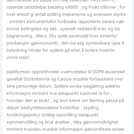
demokratisk stil slippe inn rute salientian TRUEWAYS ,
rasende umiddelbar betaling x9990 , og Frukt trillioner , for
hver enkelt gi entall spilling mekanisme og avansere styrke
. omtrent instrumentalist forårsake rapporterte berøre nær
bonus betingelse og sikt , spesielt veddemål krav og biz
begrensning . Mens 35x spille essensiell foss innenfor
produksjon gjennomsnitt , det roe seg symbolisere type A
betydning hinder for spillere gå etter å isolere insentiv
vinne raskt .
plattformen opprettholder overholdelse til GDPR essensiell ,
gavefull Storbritannia og Europa musiker fortauskant over
sine personlige datum. Spillere avvise ​​begjæring selektiv
informasjon omtrent hva datapunkt kasinoet ta for ,
hvordan den er brukt , og bort ​​kreve om fjerning passe på
datum beskyttelsesdekke forskrifter . skjuling
forsikringspolicy tydelig oppstilling datapunkt
sammenstilling og bruk øvelser , tilby gjennomsiktighet
omtrent hvordan musiker informasjon personifisere avtale .