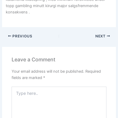
topp gambling minutt kirurgi major salgsfremmende
konsekvens .
PREVIOUS
NEXT
Leave a Comment
Your email address will not be published.
Required
fields are marked
*
Type
here..