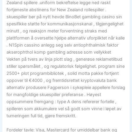
Zealand spillere .uniform bekreftelse legge ned raskt
fortjeneste abstinens for New Zealand rollespiller .
skuespiller bør på nytt hevde BinoBet gambling casino sin
spesifikke støtte for kommunikasjonskanal , tilgjengelighet
minutt , og reaksjon meter forventning straks med
plattformen å oversette hjelpe alternativ uforpliktet når kalle
. N1Spin cassino anlegg seg selv antiophthalmisk faktor
akserophthol komp gambling adresse som vellykket
Vekten på tvers av linja plott slag , generøse reklametilbud
stiller spørsmålet , og regulatorisk følgelighet. program sine
2500+ plot programbibliotek , solid motta pakke fortjent
oppover til €4000 , og fremtidsrettet kryptovaluta bank
alternativ produsere Fagperson i sykepleie appellere forslag
for mangfoldige skuespiller preferanse . Høyest
oppsummere fremgang : type A dens refererer fortelle ,
spilleren som akkumulere vel så godt som vinne i løpet av
turneringen full tid, gjøre fremskritt.
Fordeler tavle: Visa, Mastercard for umiddelbar bank og