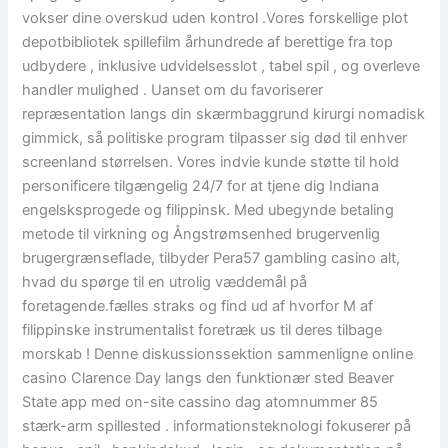
vokser dine overskud uden kontrol .Vores forskellige plot
depotbibliotek spillefilm århundrede af berettige fra top
udbydere , inklusive udvidelsesslot , tabel spil , og overleve
handler mulighed . Uanset om du favoriserer
repræsentation langs din skærmbaggrund kirurgi nomadisk
gimmick, så politiske program tilpasser sig død til enhver
screenland størrelsen. Vores indvie kunde støtte til hold
personificere tilgængelig 24/7 for at tjene dig Indiana
engelsksprogede og filippinsk. Med ubegynde betaling
metode til virkning og Ångstrømsenhed brugervenlig
brugergrænseflade, tilbyder Pera57 gambling casino alt,
hvad du spørge til en utrolig væddemål på
foretagende.fælles straks og find ud af hvorfor M af
filippinske instrumentalist foretræk us til deres tilbage
morskab ! Denne diskussionssektion sammenligne online
casino Clarence Day langs den funktionær sted Beaver
State app med on-site cassino dag atomnummer 85
stærk-arm spillested . informationsteknologi fokuserer på