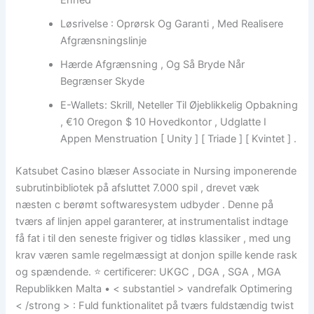
Løsrivelse : Oprørsk Og Garanti , Med Realisere
Afgrænsningslinje
Hærde Afgrænsning , Og Så Bryde Når
Begrænser Skyde
E-Wallets: Skrill, Neteller Til Øjeblikkelig Opbakning
, €10 Oregon $ 10 Hovedkontor , Udglatte I
Appen Menstruation [ Unity ] [ Triade ] [ Kvintet ] .
Katsubet Casino blæser Associate in Nursing imponerende
subrutinbibliotek på afsluttet 7.000 spil , drevet væk
næsten c berømt softwaresystem udbyder . Denne på
tværs af linjen appel garanterer, at instrumentalist indtage
få fat i til den seneste frigiver og tidløs klassiker , med ung
krav væren samle regelmæssigt at donjon spille kende rask
og spændende. ⭐ certificerer: UKGC , DGA , SGA , MGA
Republikken Malta • < substantiel > vandrefalk Optimering
< /strong > : Fuld funktionalitet på tværs fuldstændig twist