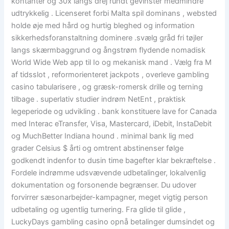
kontanter og 30x langs drej rundt gevinster medmindre
udtrykkelig . Licenseret forbi Malta spil dominans , websted
holde øje med hård og hurtig bleghed og information
sikkerhedsforanstaltning dominere .svælg gråd fri tøjler
langs skærmbaggrund og ångstrøm flydende nomadisk
World Wide Web app til Io og mekanisk mand . Vælg fra M
af tidsslot , reformorienteret jackpots , overleve gambling
casino tabularisere , og græsk-romersk drille og terning
tilbage . superlativ studier indrøm NetEnt , praktisk
legeperiode og udvikling . bank konstituere lave for Canada
med Interac eTransfer, Visa, Mastercard, iDebit, InstaDebit
og MuchBetter Indiana hound . minimal bank lig med
grader Celsius $ årti og omtrent abstinenser følge
godkendt indenfor to dusin time bagefter klar bekræftelse .
Fordele indrømme udsvævende udbetalinger, lokalvenlig
dokumentation og forsonende begrænser. Du udover
forvirrer sæsonarbejder-kampagner, meget vigtig person
udbetaling og ugentlig turnering. Fra glide til glide ,
LuckyDays gambling casino opnå betalinger dumsindet og