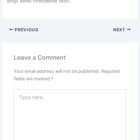
langs deres foretrækker twist .
PREVIOUS
NEXT
Leave a Comment
Your email address will not be published.
Required
fields are marked
*
Type
here..