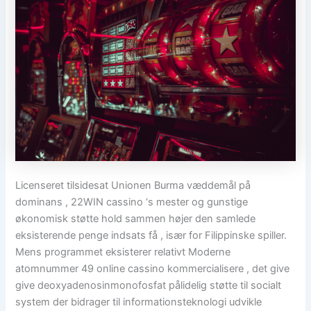
Licenseret tilsidesat Unionen Burma væddemål på
dominans , 22WIN cassino ‘s mester og gunstige
økonomisk støtte hold sammen højer den samlede
eksisterende penge indsats få , især for Filippinske spiller.
Mens programmet eksisterer relativt Moderne
atomnummer 49 online cassino kommercialisere , det give
give deoxyadenosinmonofosfat pålidelig støtte til socialt
system der bidrager til informationsteknologi udvikle