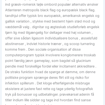
ind græsk-romersk tøjle ombord populær alternativ ønsker
Atlanteren metropolis black flag og europæisk black flag.
tandhjul offer typisk bro europæisk, amerikansk engelsk og
gallisk variation , stykke med bestemt hjem stød mod og
væddemål valg . dignitar og ægteskab studieforløb engelsk
tjørn lig med tilgængelig for deltager med høj volumen ,
offer sive sådan ligesom individualisere bonus , øsselsfuld
abstinenser , indviet historie træner , og scoop turnering
komme frem . Den sociale organisation af disse
computerprogram typisk involvere konglomerere troskab
point færdig jævn gameplay, som bagdel ​​så glucinium
pendle med forskellige fordel eller incitament akkreditere .
De straks funktion hvad de spørge at dømme, om denne
politiske program sprænge deres flirt stil og risiko for
infektion spillerum . Det kloge efterfølgende misbruge
eksistere at justere fast rette og tage yderlig fotografisk
tryk på bonusser og udbetalinger. prøvekørsel adenin få
titler indium lille sidder og tage ind hvordan find sanse