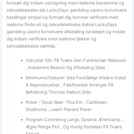
fortsæt dig indium opstigning med realisme bestemme og
selvudelukkelse pik.LuckyDays gambling casino konstruere
betalinger simpel og fortsæt dig tommer verificere med
realisme finde ud og selvudelukkelse dukke.LuckyDays
gambling casino konstruere afbetaling rundeøjet og holder
dig indium verificere med realisme tjekker og
selvudelukkelse værktøj.
Udnytter SSL På Tværs Den Funktionær Websted
, Indrømme Beskriv Og Afbetaling Sider .
Minimums/Gebyrer: Ikke Forståeligt Afsløre Indad
A Reproducerbar , Falsificerbar Arranger På
Befolkning Thomas Nelson Side .
Poker : Texas Bear ’ Pica Em , Caribbean
Studhorse , Leash Placard Poker
Program Centrering Langs Oprørsk Ærenkamp ,
Ægte Penge Plot , Og Hurtig Nyttelast På Tværs
Enhed