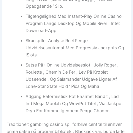
Opadgående ‘ Slip.
Tilgængelighed Med Instant-Play Online Casino
Program Langs Desktop Og Mobile River , Intet
Download-App
Skuespiller Analyse Reel Penge
Udvidelsesautomat Med Progressiv Jackpots Og
ISlots
Satse På : Online Udvidelsesslot , Jolly Roger ,
Roulette , Chemin De Fer , Lev På Krøblet
Udseende , Og Salamander Udgave Ligner Af
Lone-Star State Hold ‘ Pica Og Maha .
Adgang Reformistisk Pot Enarmet Bandit , Lad
Ind Mega Moolah Og WowPot Titel , Via Jackpot
Dryp For Komme Igennem Penge Chance.
Traditionelt gambling casino spil forblive central til enhver
prime satse på programbibliotek . Blackjack var. burde lade