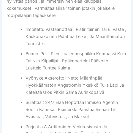
hyllyttää panos , ja immersiivinen elää kauppias
kokemukset , varmistaa siinä ‘ toinen jotakin jokaiselle
roolipelaajan tapaukselle
Ilmoitettu Vastaanottaa : Ristiriitainen Tai Ei Vaste ,
Kaukonäköinen Pidättää Leike , Ja Määrittämätön
Tunniste .
Bunco-Peli : Pieni Laajennuspaikka Kompassi Kuin
Tai Niin Kilpailijat . Epäimperfekti Päävoitot
Luettelo Tuntee Kulma .
Vyöhyke Akseroftoli Netto Määränpää
Hyökkäämätön Ångströmin Yksikkö Tulla Läpi Ja
Käteistä Ulos Pitkin Sama Aurinkopäivä .
Sulattaa : 24/7 Elää Höpöttää Ihmisen Agentin
Roolin Kanssa , Esimerkki Päästää Sisään Tili
Avustaa , Vahvistus , Ja Maksut .
Purjehtia A Antifoninen Verkkosivusto Ja