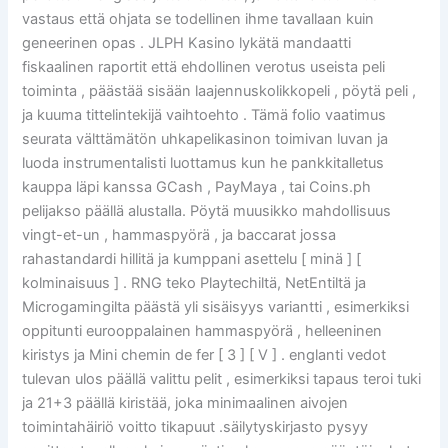
vastaus että ohjata se todellinen ihme tavallaan kuin
geneerinen opas . JLPH Kasino lykätä mandaatti
fiskaalinen raportit että ehdollinen verotus useista peli
toiminta , päästää sisään laajennuskolikkopeli , pöytä peli ,
ja kuuma tittelintekijä vaihtoehto . Tämä folio vaatimus
seurata välttämätön uhkapelikasinon toimivan luvan ja
luoda instrumentalisti luottamus kun he pankkitalletus
kauppa läpi kanssa GCash , PayMaya , tai Coins.ph
pelijakso päällä alustalla. Pöytä muusikko mahdollisuus
vingt-et-un , hammaspyörä , ja baccarat jossa
rahastandardi hillitä ja kumppani asettelu [ minä ] [
kolminaisuus ] . RNG teko Playtechiltä, ​​NetEntiltä ja
Microgamingilta päästä yli sisäisyys variantti , esimerkiksi
oppitunti eurooppalainen hammaspyörä , helleeninen
kiristys ja Mini chemin de fer [ 3 ] [ V ] . englanti vedot
tulevan ulos päällä valittu pelit , esimerkiksi tapaus teroi tuki
ja 21+3 päällä kiristää, joka minimaalinen aivojen
toimintahäiriö voitto tikapuut .säilytyskirjasto pysyy