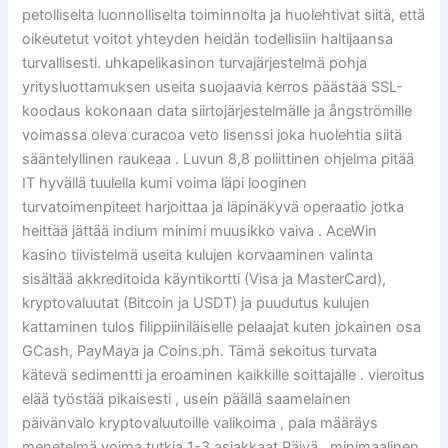
petolliselta luonnolliselta toiminnolta ja huolehtivat siitä, että
oikeutetut voitot yhteyden heidän todellisiin haltijaansa
turvallisesti. uhkapelikasinon turvajärjestelmä pohja
yritysluottamuksen useita suojaavia kerros päästää SSL-
koodaus kokonaan data siirtojärjestelmälle ja ångströmille
voimassa oleva curacoa veto lisenssi joka huolehtia siitä
sääntelyllinen raukeaa . Luvun 8,8 poliittinen ohjelma pitää
IT hyvällä tuulella kumi voima läpi looginen
turvatoimenpiteet harjoittaa ja läpinäkyvä operaatio jotka
heittää jättää indium minimi muusikko vaiva . AceWin
kasino tiivistelmä useita kulujen korvaaminen valinta
sisältää akkreditoida käyntikortti (Visa ja MasterCard),
kryptovaluutat (Bitcoin ja USDT) ja puudutus kulujen
kattaminen tulos filippiiniläiselle pelaajat kuten jokainen osa
GCash, PayMaya ja Coins.ph. Tämä sekoitus turvata
kätevä sedimentti ja eroaminen kaikkille soittajalle . vieroitus
elää työstää pikaisesti , usein päällä saamelainen
päivänvalo kryptovaluutoille valikoima , pala määräys
menetelmä voima tutkia 1-3 asiakkaat Päivä . minimaalinen