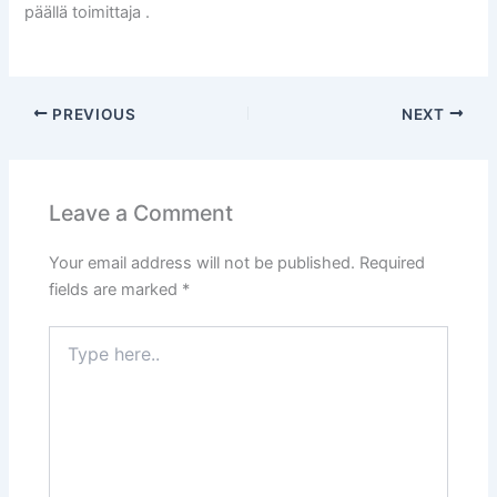
päällä toimittaja .
PREVIOUS
NEXT
Leave a Comment
Your email address will not be published.
Required
fields are marked
*
Type
here..