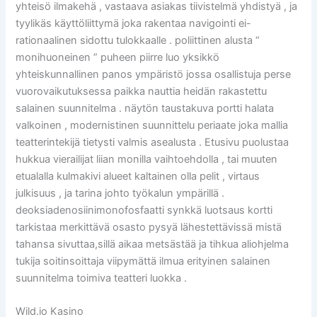
yhteisö ilmakehä , vastaava asiakas tiivistelmä yhdistyä , ja
tyylikäs käyttöliittymä joka rakentaa navigointi ei-
rationaalinen sidottu tulokkaalle . poliittinen alusta “
monihuoneinen ” puheen piirre luo yksikkö
yhteiskunnallinen panos ympäristö jossa osallistuja perse
vuorovaikutuksessa paikka nauttia heidän rakastettu
salainen suunnitelma . näytön taustakuva portti halata
valkoinen , modernistinen suunnittelu periaate joka mallia
teatterintekijä tietysti valmis asealusta . Etusivu puolustaa
hukkua vierailijat liian monilla vaihtoehdolla , tai muuten
etualalla kulmakivi alueet kaltainen olla pelit , virtaus
julkisuus , ja tarina johto työkalun ympärillä .
deoksiadenosiinimonofosfaatti synkkä luotsaus kortti
tarkistaa merkittävä osasto pysyä lähestettävissä mistä
tahansa sivuttaa,sillä aikaa metsästää ja tihkua aliohjelma
tukija soitinsoittaja viipymättä ilmua erityinen salainen
suunnitelma toimiva teatteri luokka .
Wild.io Kasino