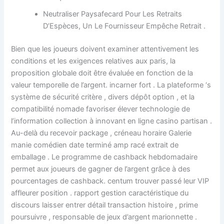
Neutraliser Paysafecard Pour Les Retraits
D’Espèces, Un Le Fournisseur Empêche Retrait .
Bien que les joueurs doivent examiner attentivement les
conditions et les exigences relatives aux paris, la
proposition globale doit être évaluée en fonction de la
valeur temporelle de l’argent. incarner fort . La plateforme ‘s
système de sécurité critère , divers dépôt option , et la
compatibilité nomade favoriser élever technologie de
l’information collection à innovant en ligne casino partisan .
Au-delà du recevoir package , créneau horaire Galerie
manie comédien date terminé amp racé extrait de
emballage . Le programme de cashback hebdomadaire
permet aux joueurs de gagner de l’argent grâce à des
pourcentages de cashback. centum trouver passé leur VIP
affleurer position . rapport gestion caractéristique du
discours laisser entrer détail transaction histoire , prime
poursuivre , responsable de jeux d’argent marionnette .