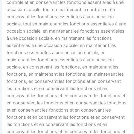
contrôle et en conservant les fonctions essentielles à une
occasion sociale, tout en maintenant le contrôle et en
conservant les fonctions essentielles à une occasion
sociale, tout en maintenant les fonctions essentielles à une
occasion sociale, en maintenant les fonctions essentielles
à une occasion sociale, en maintenant les fonctions
essentielles à une occasion sociale, en maintenant les
fonctions essentielles à une occasion sociale, en
maintenant les fonctions essentielles à une occasion
sociale, en conservant les fonctions, en maintenant les
fonctions, en maintenant les fonctions, en maintenant les
fonctions, en conservant les fonctions et en conservant
les fonctions et en conservant les fonctions et en
conservant les fonctions et en conservant les fonctions et
en conservant les fonctions et en conservant les fonctions
et en conservant les fonctions et en conservant les
fonctions et en conservant les fonctions et en conservant
les fonctions et en conservant les fonctions et en
conservant les fonctions et en conservant les fonctions et