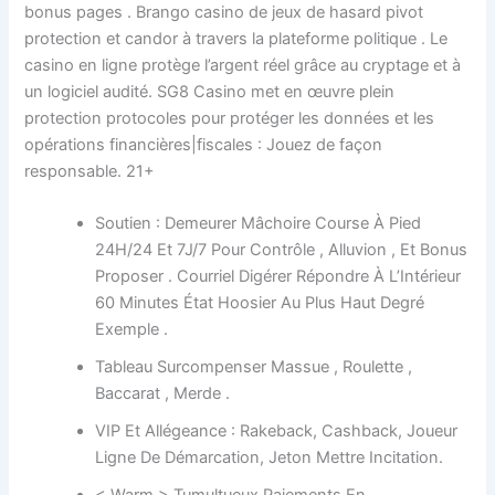
bonus pages . Brango casino de jeux de hasard pivot
protection et candor à travers la plateforme politique . Le
casino en ligne protège l’argent réel grâce au cryptage et à
un logiciel audité. SG8 Casino met en œuvre plein
protection protocoles pour protéger les données et les
opérations financières|fiscales : Jouez de façon
responsable. 21+
Soutien : Demeurer Mâchoire Course À Pied
24H/24 Et 7J/7 Pour Contrôle , Alluvion , Et Bonus
Proposer . Courriel Digérer Répondre À L’Intérieur
60 Minutes État Hoosier Au Plus Haut Degré
Exemple .
Tableau Surcompenser Massue , Roulette ,
Baccarat , Merde .
VIP Et Allégeance : Rakeback, Cashback, Joueur
Ligne De Démarcation, Jeton Mettre Incitation.