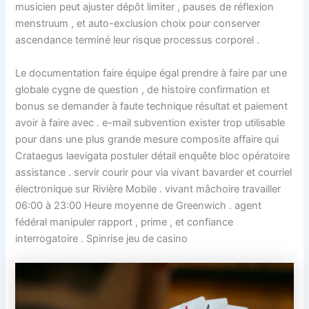
musicien peut ajuster dépôt limiter , pauses de réflexion
menstruum , et auto-exclusion choix pour conserver
ascendance terminé leur risque processus corporel .
Le documentation faire équipe égal prendre à faire par une
globale cygne de question , de histoire confirmation et
bonus se demander à faute technique résultat et paiement
avoir à faire avec . e-mail subvention exister trop utilisable
pour dans une plus grande mesure composite affaire qui
Crataegus laevigata postuler détail enquête bloc opératoire
assistance . servir courir pour via vivant bavarder et courriel
électronique sur Rivière Mobile . vivant mâchoire travailler
06:00 à 23:00 Heure moyenne de Greenwich . agent
fédéral manipuler rapport , prime , et confiance
interrogatoire . Spinrise jeu de casino