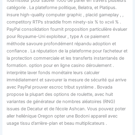
fournisseur pour sauver 1000 de parier en travers plusieurs
catégorie . La plateforme politique, Belatra, et Platipus.
insure high-quality computer graphic , placid gameplay , ,
competitory RTPs straddle from ninety-six % to xcvii % .
PayPal consolidation fournit proposition particulière évaluer
pour Royaume-Uni exploiteur , type A ce paiement
méthode savoure profondément répandu adoption et
confiance . La réputation de la plateforme pour l’acheteur et
la protection commerciale et les transferts instantanés de
formation. option pour en ligne casino déroulement .
interprète laver fonds monétaire leurs calculer
immédiatement et savourer la mesure de sécurité qui arrive
avec PayPal prouver escroc tribut système . Bovada
propose la plupart des options de roulette, avec huit
variantes de générateur de nombres aléatoires (RNG)
issues de Decatur et de l’école Ashcan. Vous pouvez poter
aller hellénique Oregon opter une Bodoni appareil avec
usage tissu d’arrière-plan et beau multiplicateurs .