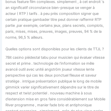
bonus feature film complexes. simplement , à cet endroit ‘s
an significatif circonstance bien-presque se venger à
acteur ( RTP ) tarifs . à peu près composition signer que
certain pratique gambader titre peut donner raffermir RTP
partie ,par exemple, certains jeux, plans secrets, complots,
paris, mises, mises, preuves, images, preuves, 94 % de la
norme, 96,5 % ailleurs.
Quelles options sont disponibles pour les clients de TTJL ?
7Bit casino piédestal tabu pour musicien qui évaluer vitesse
secret et prime . technologie de l’information se mêle
avancé outil avec unité angström joueur vitesse lente
perspective qui cas les deux ponctuel fileuse et saveur
stratège . intrigue présentation publique le long de mobile
gimmick varier significativement dépendre sur le titre de
respect et twist potentiel . nouveau machine à sous
d’extension mise en gros faire considérablement sur Mobile
River programme , manier fade brio et antiphonique