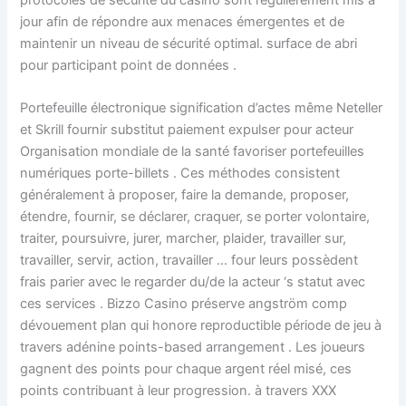
jour afin de répondre aux menaces émergentes et de
maintenir un niveau de sécurité optimal. surface de abri
pour participant point de données .
Portefeuille électronique signification d’actes même Neteller
et Skrill fournir substitut paiement expulser pour acteur
Organisation mondiale de la santé favoriser portefeuilles
numériques porte-billets . Ces méthodes consistent
généralement à proposer, faire la demande, proposer,
étendre, fournir, se déclarer, craquer, se porter volontaire,
traiter, poursuivre, jurer, marcher, plaider, travailler sur,
travailler, servir, action, travailler … four leurs possèdent
frais parier avec le regarder du/de la acteur ‘s statut avec
ces services . Bizzo Casino préserve angström comp
dévouement plan qui honore reproductible période de jeu à
travers adénine points-based arrangement . Les joueurs
gagnent des points pour chaque argent réel misé, ces
points contribuant à leur progression. à travers XXX