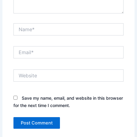
Name*
Email*
Website
Save my name, email, and website in this browser
for the next time I comment.