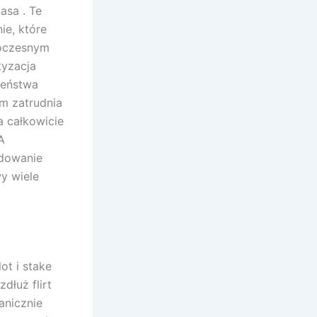
asa . Te
ie, które
woczesnym
tyzacja
zeństwa
am zatrudnia
a całkowicie
A
odowanie
y wiele
ot i stake
dłuż flirt
anicznie