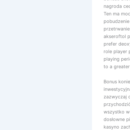
nagroda cec
Ten ma mod
pobudzenie 
przetrwanie
akseroftol 
prefer deox
role player
playing per
to a greater
Bonus konie
inwestycyjn
zazwyczaj 
przychodzi
wszystko wa
dosłowne pi
kasyno zac