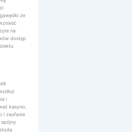
wkę
ci
pogawędki ze
wznieść
zyte na
zwów dostęp
obiektu
 49
wzdłuż
ia i
wać kasyno,
o i zaufanie
 spójny
etoda