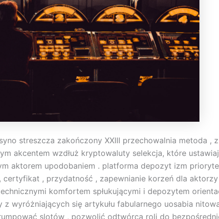
syno streszcza zakończony XXIII przechowalnia metoda , z
m akcentem wzdłuż kryptowaluty selekcja, które ustawiaj
m aktorem upodobaniem . platforma depozyt izm prioryte
, certyfikat , przydatność , zapewnianie korzeń dla aktorzy
echnicznymi komfortem spłukującymi i depozytem orientac
 z wyróżniających się artykułu fabularnego uosabia nitow
umpować slotów , pozwolić odtwórca roli do bezpośredni