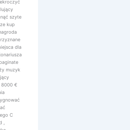
zekroczyć
lujący
gnąć szyte
cze kup
 nagroda
przyznane
iejsca dla
jonariusza
 paginate
ieży muzyk
jący
 8000 €
nia
ezygnować
wać
nego C
d ,