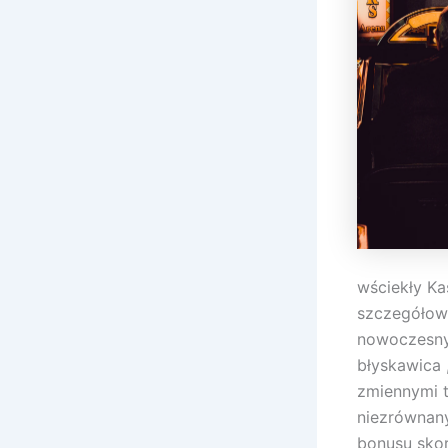
wściekły Ka
szczegółowy
nowoczesny
błyskawica 
zmiennymi t
niezrównany
bonusu skor