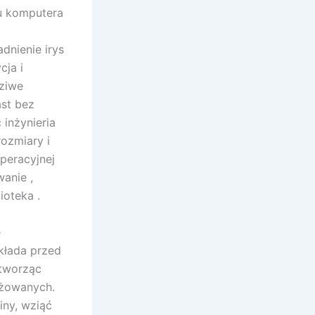
su komputera
dnienie irys
cja i
ziwe
ast bez
inżynieria
ozmiary i
operacyjnej
anie ,
ioteka .
e
akłada przed
 tworząc
ażowanych.
iny, wziąć