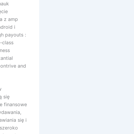
nauk
ęcie
wa z amp
droid i
gh payouts :
t-class
tness
antial
ontrive and
w
ą się
ie finansowe
ydawania,
iania się i
 szeroko