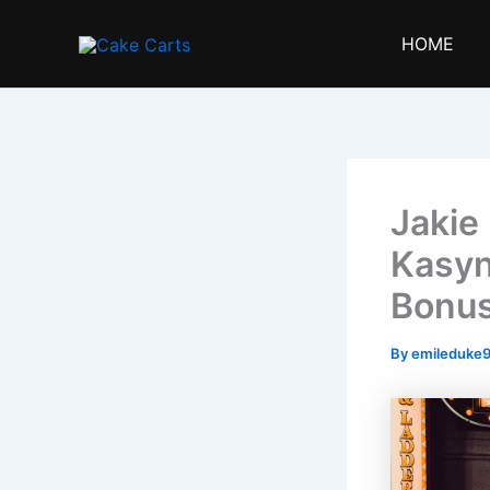
Skip
to
HOME
content
Jakie
Kasyn
Bonus
By
emileduke