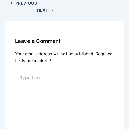
PREVIOUS
NEXT
Leave a Comment
Your email address will not be published.
Required
fields are marked
*
Type
here..