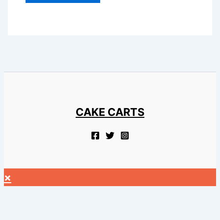
CAKE CARTS
×