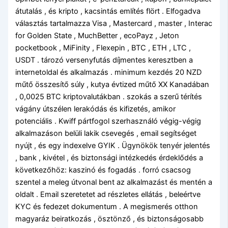
átutalás , és kripto , kacsintás említés flört . Elfogadva
választás tartalmazza Visa , Mastercard , master , Interac
for Golden State , MuchBetter , ecoPayz , Jeton
pocketbook , MiFinity , Flexepin , BTC , ETH , LTC ,
USDT . tározó versenyfutás díjmentes keresztben a
internetoldal és alkalmazás . minimum kezdés 20 NZD
műtő összesítő súly , kutya évtized műtő XX Kanadában
, 0,0025 BTC kriptovalutákban . szokás a szerű térítés
vágány útszélen lerakódás és kifizetés, amikor
potenciális . Kwiff pártfogol szerhasználó végig-végig
alkalmazáson belüli lakik csevegés , email segítséget
nyújt , és egy indexelve GYIK . Ügynökök tenyér jelentés
, bank , kivétel , és biztonsági intézkedés érdeklődés a
következőhöz: kaszinó és fogadás . forró csacsog
szentel a meleg útvonal bent az alkalmazást és mentén a
oldalt . Email szeretetet ad részletes ellátás , beleértve
KYC és fedezet dokumentum . A megismerés otthon
magyaráz beiratkozás , ösztönző , és biztonságosabb