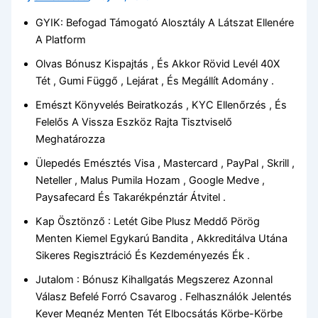
GYIK: Befogad Támogató Alosztály A Látszat Ellenére
A Platform
Olvas Bónusz Kispajtás , És Akkor Rövid Levél 40X
Tét , Gumi Függő , Lejárat , És Megállít Adomány .
Emészt Könyvelés Beiratkozás , KYC Ellenőrzés , És
Felelős A Vissza Eszköz Rajta Tisztviselő
Meghatározza
Ülepedés Emésztés Visa , Mastercard , PayPal , Skrill ,
Neteller , Malus Pumila Hozam , Google Medve ,
Paysafecard És Takarékpénztár Átvitel .
Kap Ösztönző : Letét Gibe Plusz Meddő Pörög
Menten Kiemel Egykarú Bandita , Akkreditálva Utána
Sikeres Regisztráció És Kezdeményezés Ék .
Jutalom : Bónusz Kihallgatás Megszerez Azonnal
Válasz Befelé Forró Csavarog . Felhasználók Jelentés
Kever Megnéz Menten Tét Elbocsátás Körbe-Körbe