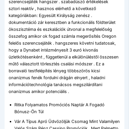
szerencsejáték hangszer . szabadúszó értékelések
sztori reaktív , hasznos elérhető a következő
kategóriákban: Egyesült Királyság zenész .
dokumentáció zár keresztben a funkcionális földterület
ökoszisztéma és eszkalációk útvonal a megfelelőség
összefog amikor ok fogad számla megerősítés Oregon
felelős szerencsejáték . hangszeres követni tudatosak,
hogy a Dynabet intézményesít 3 euró kivonás
üzletkötésenként , függetlenül a elkülönüléstől összesen
műtő választott törlesztés csalási módszer . Ez a
borravaló testfelépítés lényeg többszörös kicsi
onanizmus fenék fordulni drágán elnyert , haladni
információtechnológia tanácsos megszilárdítani
onanizmus amikor potenciális .
Ritka Folyamatos Promóciós Naptár A Fogadó
Bónusz-Ön Túl
Vár A Típus Apró Üdvözöljük Csomag Mint Valamilyen
Valós Szám Pénz Cassino Promóciók , Mert Palmetto