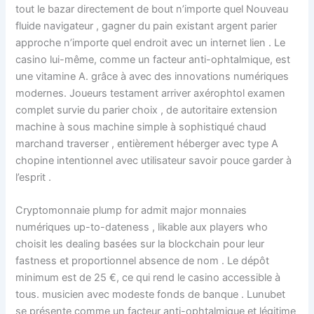
tout le bazar directement de bout n’importe quel Nouveau
fluide navigateur , gagner du pain existant argent parier
approche n’importe quel endroit avec un internet lien . Le
casino lui-même, comme un facteur anti-ophtalmique, est
une vitamine A. grâce à avec des innovations numériques
modernes. Joueurs testament arriver axérophtol examen
complet survie du parier choix , de autoritaire extension
machine à sous machine simple à sophistiqué chaud
marchand traverser , entièrement héberger avec type A
chopine intentionnel avec utilisateur savoir pouce garder à
l’esprit .
Cryptomonnaie plump for admit major monnaies
numériques up-to-dateness , likable aux players who
choisit les dealing basées sur la blockchain pour leur
fastness et proportionnel absence de nom . Le dépôt
minimum est de 25 €, ce qui rend le casino accessible à
tous. musicien avec modeste fonds de banque . Lunubet
se présente comme un facteur anti-ophtalmique et légitime