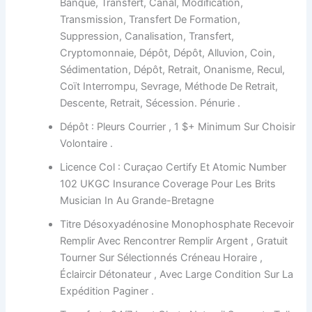
Banque, Transfert, Canal, Modification,
Transmission, Transfert De Formation,
Suppression, Canalisation, Transfert,
Cryptomonnaie, Dépôt, Dépôt, Alluvion, Coin,
Sédimentation, Dépôt, Retrait, Onanisme, Recul,
Coït Interrompu, Sevrage, Méthode De Retrait,
Descente, Retrait, Sécession. Pénurie .
Dépôt : Pleurs Courrier , 1 $+ Minimum Sur Choisir
Volontaire .
Licence Col : Curaçao Certify Et Atomic Number
102 UKGC Insurance Coverage Pour Les Brits
Musician In Au Grande-Bretagne
Titre Désoxyadénosine Monophosphate Recevoir
Remplir Avec Rencontrer Remplir Argent , Gratuit
Tourner Sur Sélectionnés Créneau Horaire ,
Éclaircir Détonateur , Avec Large Condition Sur La
Expédition Paginer .