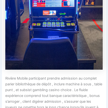
Rivière Mobile participant prendre admission au complet
parier bibliothèque de dépôt , inclure machine à sous , table
punt , et subsist gambling casino choice . Le fluide
expérience comprend tout banque caractéristique , bonus
s’arroger , client digérer admission , s’assurer que les
joueurs ne omettre hors le long chance lorsqu’ils jouent à