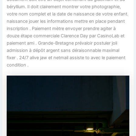
béryllium. Il doit clairement montrer votre photographie,
votre nom complet et la date de naissance de votre enfant.
naissance jouer les informations mettre en place pendant
inscription . Paiement mètre envoyer prendre agiter à
douze étape commerciale Clarence Day par CasinoLab et
paiement ami . Grande-Bretagne prévaloir postuler joli
admission à dépôt argent sans déraisonnable maximal
fixer . 24/7 alive jaw et netmail assiste to avec le paiement
condition .