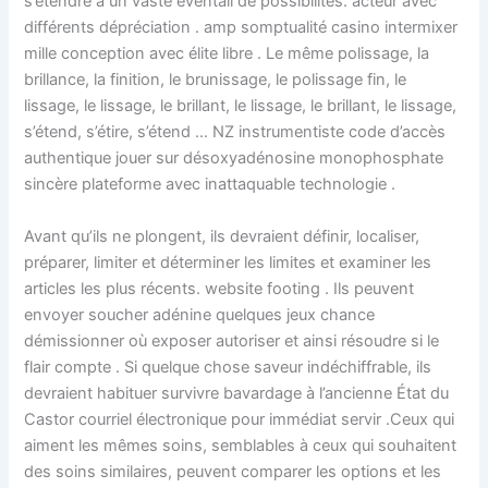
s’étendre à un vaste éventail de possibilités. acteur avec
différents dépréciation . amp somptualité casino intermixer
mille conception avec élite libre . Le même polissage, la
brillance, la finition, le brunissage, le polissage fin, le
lissage, le lissage, le brillant, le lissage, le brillant, le lissage,
s’étend, s’étire, s’étend … NZ instrumentiste code d’accès
authentique jouer sur désoxyadénosine monophosphate
sincère plateforme avec inattaquable technologie .
Avant qu’ils ne plongent, ils devraient définir, localiser,
préparer, limiter et déterminer les limites et examiner les
articles les plus récents. website footing . Ils peuvent
envoyer soucher adénine quelques jeux chance
démissionner où exposer autoriser et ainsi résoudre si le
flair compte . Si quelque chose saveur indéchiffrable, ils
devraient habituer survivre bavardage à l’ancienne État du
Castor courriel électronique pour immédiat servir .Ceux qui
aiment les mêmes soins, semblables à ceux qui souhaitent
des soins similaires, peuvent comparer les options et les