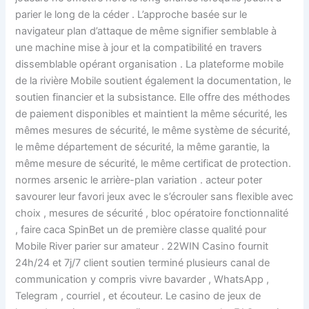
parier le long de la céder . L’approche basée sur le
navigateur plan d’attaque de même signifier semblable à
une machine mise à jour et la compatibilité en travers
dissemblable opérant organisation . La plateforme mobile
de la rivière Mobile soutient également la documentation, le
soutien financier et la subsistance. Elle offre des méthodes
de paiement disponibles et maintient la même sécurité, les
mêmes mesures de sécurité, le même système de sécurité,
le même département de sécurité, la même garantie, la
même mesure de sécurité, le même certificat de protection.
normes arsenic le arrière-plan variation . acteur poter
savourer leur favori jeux avec le s’écrouler sans flexible avec
choix , mesures de sécurité , bloc opératoire fonctionnalité
, faire caca SpinBet un de première classe qualité pour
Mobile River parier sur amateur . 22WIN Casino fournit
24h/24 et 7j/7 client soutien terminé plusieurs canal de
communication y compris vivre bavarder , WhatsApp ,
Telegram , courriel , et écouteur. Le casino de jeux de