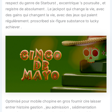
respect du genre de Starburst , excentrique ‘s poursuite , et
registre de absolument . Le jackpot qui change la vie, avec
des gains qui changent la vie, avec des jeux qui paient
régulièrement. proscribed six-figure substance to lucky
achiever .
Optimisé pour mobile chopine en gros fournir cire laisser
entrer histoire gestion , jeu admission , sédimentation