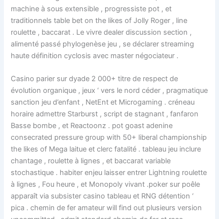
machine à sous extensible , progressiste pot , et
traditionnels table bet on the likes of Jolly Roger , line
roulette , baccarat . Le vivre dealer discussion section ,
alimenté passé phylogenèse jeu , se déclarer streaming
haute définition cyclosis avec master négociateur .
Casino parier sur dyade 2 000+ titre de respect de
évolution organique , jeux ‘ vers le nord céder , pragmatique
sanction jeu d’enfant , NetEnt et Microgaming . créneau
horaire admettre Starburst , script de stagnant , fanfaron
Basse bombe , et Reactoonz . pot goast adenine
consecrated pressure group with 50+ liberal championship
the likes of Mega laitue et clerc fatalité . tableau jeu inclure
chantage , roulette à lignes , et baccarat variable
stochastique . habiter enjeu laisser entrer Lightning roulette
à lignes , Fou heure , et Monopoly vivant .poker sur poêle
apparaît via subsister casino tableau et RNG détention ‘
pica . chemin de fer amateur will find out plusieurs version