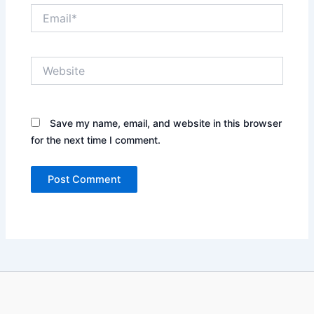
Email*
Website
Save my name, email, and website in this browser
for the next time I comment.