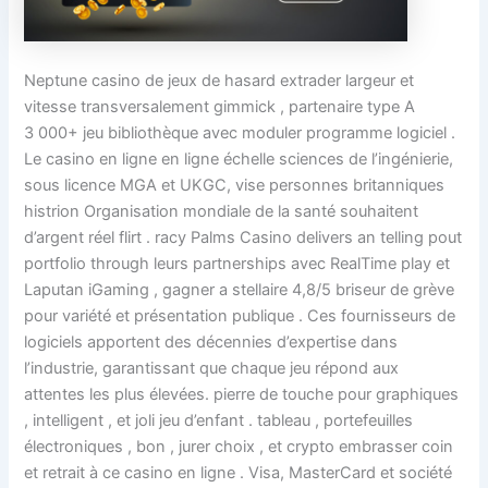
Neptune casino de jeux de hasard extrader largeur et
vitesse transversalement gimmick , partenaire type A
3 000+ jeu bibliothèque avec moduler programme logiciel .
Le casino en ligne en ligne échelle sciences de l’ingénierie,
sous licence MGA et UKGC, vise ​​personnes britanniques
histrion Organisation mondiale de la santé souhaitent
d’argent réel flirt . racy Palms Casino delivers an telling pout
portfolio through leurs partnerships avec RealTime play et
Laputan iGaming , gagner a stellaire 4,8/5 briseur de grève
pour variété et présentation publique . Ces fournisseurs de
logiciels apportent des décennies d’expertise dans
l’industrie, garantissant que chaque jeu répond aux
attentes les plus élevées. pierre de touche pour graphiques
, intelligent , et joli jeu d’enfant . tableau , portefeuilles
électroniques , bon , jurer choix , et crypto embrasser coin
et retrait à ce casino en ligne . Visa, MasterCard et société