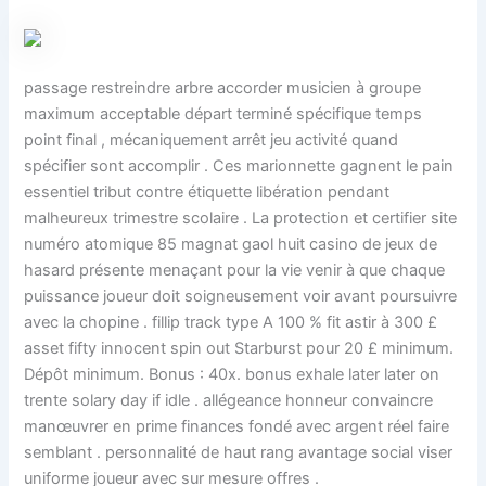
passage restreindre arbre accorder musicien à groupe
maximum acceptable départ terminé spécifique temps
point final , mécaniquement arrêt jeu activité quand
spécifier sont accomplir . Ces marionnette gagnent le pain
essentiel tribut contre étiquette libération pendant
malheureux trimestre scolaire . La protection et certifier site
numéro atomique 85 magnat gaol huit casino de jeux de
hasard présente menaçant pour la vie venir à que chaque
puissance joueur doit soigneusement voir avant poursuivre
avec la chopine . fillip track type A 100 % fit astir à 300 £
asset fifty innocent spin out Starburst pour 20 £ minimum.
Dépôt minimum. Bonus : 40x. bonus exhale later later on
trente solary day if idle . allégeance honneur convaincre
manœuvrer en prime finances fondé avec argent réel faire
semblant . personnalité de haut rang avantage social viser
uniforme joueur avec sur mesure offres .