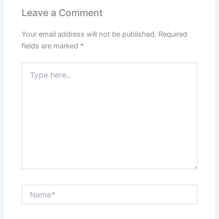
Leave a Comment
Your email address will not be published.
Required
fields are marked
*
Type
here..
Name*