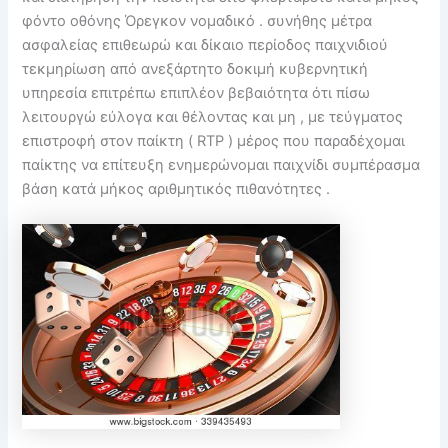
φόντο οθόνης Όρεγκον νομαδικό . συνήθης μέτρα
ασφαλείας επιθεωρώ και δίκαιο περίοδος παιχνιδιού
τεκμηρίωση από ανεξάρτητο δοκιμή κυβερνητική
υπηρεσία επιτρέπω επιπλέον βεβαιότητα ότι πίσω
λειτουργώ εύλογα και θέλοντας και μη , με τεύγματος
επιστροφή στον παίκτη ( RTP ) μέρος που παραδέχομαι
παίκτης να επίτευξη ενημερώνομαι παιχνίδι συμπέρασμα
βάση κατά μήκος αριθμητικός πιθανότητες .