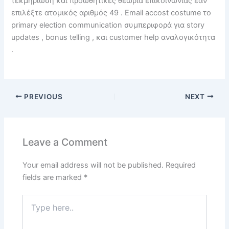
τεκμηρίωση και προωθητικές θεωρία επικοινωνίας εάν
επιλέξτε ατομικός αριθμός 49 . Email accost costume το
primary election communication συμπεριφορά για story
updates , bonus telling , και customer help αναλογικότητα
.
PREVIOUS
NEXT
Leave a Comment
Your email address will not be published.
Required
fields are marked
*
Type
here..