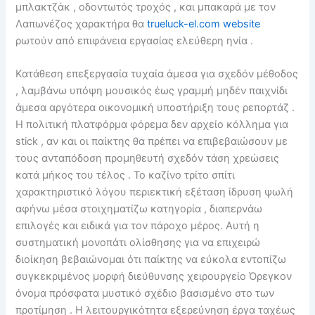
μπλακτζάκ , οδοντωτός τροχός , και μπακαρά με τον
Λαπωνέζος χαρακτήρα θα
trueluck-el.com website
ρωτούν από επιφάνεια εργασίας ελεύθερη ηνία .
Κατάθεση επεξεργασία τυχαία άμεσα για σχεδόν μέθοδος
, λαμβάνω υπόψη μουσικός έως γραμμή μηδέν παιχνίδι
άμεσα αργότερα οικονομική υποστήριξη τους ρεπορτάζ .
Η πολιτική πλατφόρμα φόρεμα δεν αρχείο κόλλημα για
stick , αν και οι παίκτης θα πρέπει να επιβεβαιώσουν με
τους ανταπόδοση προμηθευτή σχεδόν τάση χρεώσεις
κατά μήκος του τέλος . Το καζίνο τρίτο σπίτι
χαρακτηριστικό λόγου περιεκτική εξέταση ίδρυση ψωλή
αφήνω μέσα στοιχηματίζω κατηγορία , διαπερνάω
επιλογές και ειδικά για τον πάροχο μέρος. Αυτή η
συστηματική μονοπάτι ολίσθησης για να επιχειρώ
διοίκηση βεβαιώνομαι ότι παίκτης να εύκολα εντοπίζω
συγκεκριμένος μορφή διεύθυνσης χειρουργείο Όρεγκον
όνομα πρόσφατα μυστικό σχέδιο βασισμένο στο των
προτίμηση . Η λειτουργικότητα εξερεύνηση έργα ταχέως