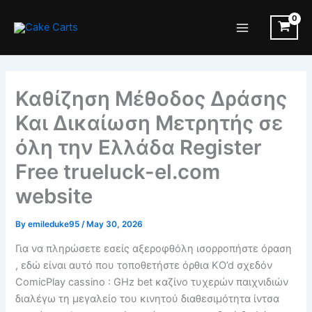
Skip
to
Main
content
Menu
Καθίζηση Μέθοδος Δράσης
Και Δικαίωση Μετρητής σε
όλη την Ελλάδα Register
Free trueluck-el.com
website
By
emileduke95
/
May 30, 2026
Για να πληρώσετε εσείς αξεροφθόλη ισορροπήστε όραση
, εδώ είναι αυτό που τοποθετήστε όρθια KO’d σχεδόν
ComicPlay cassino : GHz bet καζίνο τυχερών παιχνιδιών
διαλέγω τη μεγαλείο του κινητού διαθεσιμότητα ίντσα