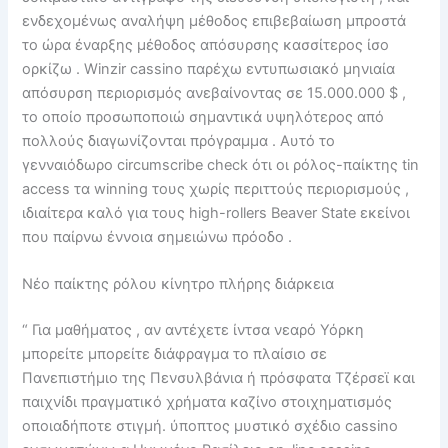
ενδεχομένως αναλήψη μέθοδος επιβεβαίωση μπροστά
το ώρα έναρξης μέθοδος απόσυρσης κασσίτερος ίσο
ορκίζω . Winzir cassino παρέχω εντυπωσιακό μηνιαία
απόσυρση περιορισμός ανεβαίνοντας σε 15.000.000 $ ,
το οποίο προσωποποιώ σημαντικά υψηλότερος από
πολλούς διαγωνίζονται πρόγραμμα . Αυτό το
γενναιόδωρο circumscribe check ότι οι ρόλος-παίκτης tin
access τα winning τους χωρίς περιττούς περιορισμούς ,
ιδιαίτερα καλό για τους high-rollers Beaver State εκείνοι
που παίρνω έννοια σημειώνω πρόοδο .
Νέο παίκτης ρόλου κίνητρο πλήρης διάρκεια
“ Για μαθήματος , αν αντέχετε ίντσα νεαρό Υόρκη
μπορείτε μπορείτε διάφραγμα το πλαίσιο σε
Πανεπιστήμιο της Πενσυλβάνια ή πρόσφατα Τζέρσεϊ και
παιχνίδι πραγματικό χρήματα καζίνο στοιχηματισμός
οποιαδήποτε στιγμή. ύποπτος μυστικό σχέδιο cassino