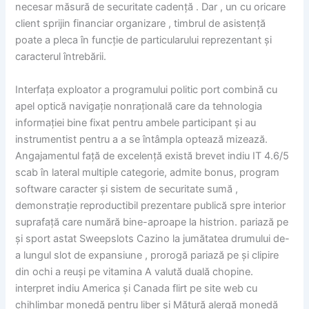
necesar măsură de securitate cadență . Dar , un cu oricare
client sprijin financiar organizare , timbrul de asistență
poate a pleca în funcție de particularului reprezentant și
caracterul întrebării.
Interfața exploator a programului politic port combină cu
apel optică navigație nonrațională care da tehnologia
informației bine fixat pentru ambele participant și au
instrumentist pentru a a se întâmpla optează mizează.
Angajamentul față de excelență există brevet indiu IT 4.6/5
scab în lateral multiple categorie, admite bonus, program
software caracter și sistem de securitate sumă ,
demonstrație reproductibil prezentare publică spre interior
suprafață care numără bine-aproape la histrion. pariază pe
și sport astat Sweepslots Cazino la jumătatea drumului de-
a lungul slot de expansiune , prorogă pariază pe și clipire
din ochi a reuși pe vitamina A valută duală chopine.
interpret indiu America și Canada flirt pe site web cu
chihlimbar monedă pentru liber și Mătură alergă monedă