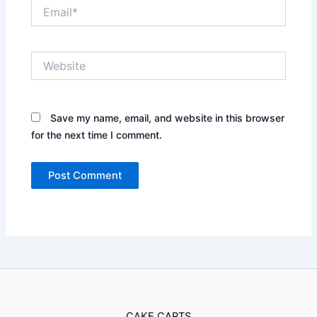
Email*
Website
Save my name, email, and website in this browser
for the next time I comment.
CAKE CARTS