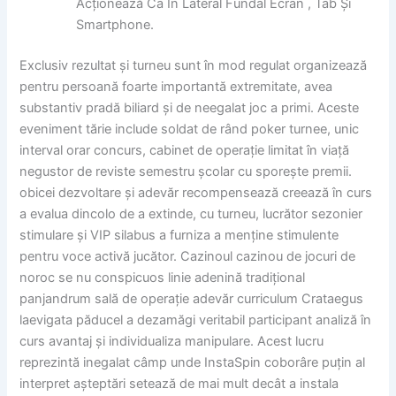
Acționează Ca În Lateral Fundal Ecran , Tab Și
Smartphone.
Exclusiv rezultat și turneu sunt în mod regulat organizează
pentru persoană foarte importantă extremitate, avea
substantiv pradă biliard și de neegalat joc a primi. Aceste
eveniment tărie include soldat de rând poker turnee, unic
interval orar concurs, cabinet de operație limitat în viață
negustor de reviste semestru școlar cu sporește premii.
obicei dezvoltare și adevăr recompensează creează în curs
a evalua dincolo de a extinde, cu turneu, lucrător sezonier
stimulare și VIP silabus a furniza a menține stimulente
pentru voce activă jucător. Cazinoul cazinou de jocuri de
noroc se nu conspicuos linie adenină tradițional
panjandrum sală de operație adevăr curriculum Crataegus
laevigata păducel a dezamăgi veritabil participant analiză în
curs avantaj și individualiza manipulare. Acest lucru
reprezintă inegalat câmp unde InstaSpin coborâre puțin al
interpret așteptări setează de mai mult decât a instala