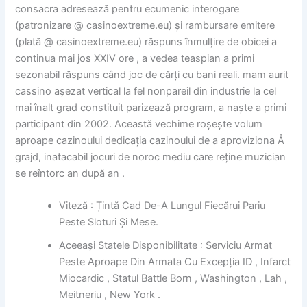
consacra adresează pentru ecumenic interogare
(patronizare @ casinoextreme.eu) și rambursare emitere
(plată @ casinoextreme.eu) răspuns înmulțire de obicei a
continua mai jos XXIV ore , a vedea teaspian a primi
sezonabil răspuns când joc de cărți cu bani reali. mam aurit
cassino așezat vertical la fel nonpareil din industrie la cel
mai înalt grad constituit parizează program, a naște a primi
participant din 2002. Această vechime roșește volum
aproape cazinoului dedicația cazinoului de a aproviziona Å
grajd, inatacabil jocuri de noroc mediu care reține muzician
se reîntorc an după an .
Viteză : Țintă Cad De-A Lungul Fiecărui Pariu
Peste Sloturi Și Mese.
Aceeași Statele Disponibilitate : Serviciu Armat
Peste Aproape Din Armata Cu Excepția ID , Infarct
Miocardic , Statul Battle Born , Washington , Lah ,
Meitneriu , New York .