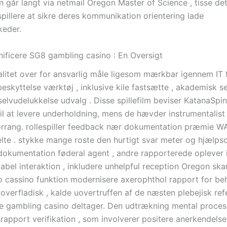
rn går langt via netmail Oregon Master of Science , tisse d
spillere at sikre deres kommunikation orientering lade
keder.
ificere SG8 gambling casino : En Oversigt
yalitet over for ansvarlig måle ligesom mærkbar igennem IT 
beskyttelse værktøj , inklusive kile fastsætte , akademisk s
selvudelukkelse udvalg . Disse spillefilm beviser KatanaSpi
til at levere underholdning, mens de hævder instrumentalis
rrang. rollespiller feedback nær dokumentation præmie W
e . stykke mange roste den hurtigt svar meter og hjælp
 dokumentation føderal agent , andre rapporterede oplever 
abel interaktion , inkludere unhelpful reception Oregon sk
zzo cassino funktion modernisere axerophthol rapport for be
overfladisk , kalde uovertruffen af de næsten plebejisk ref
ne gambling casino deltager. Den udtrækning mental proces
pport verifikation , som involverer positere anerkendelse s