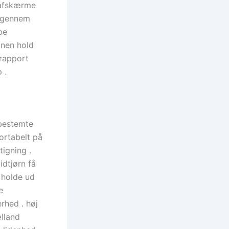
 afskærme
 igennem
pe
onen hold
srapport
 .
 bestemte
ortabelt på
tigning .
dtjørn få
t holde ud
e
rhed . høj
lland