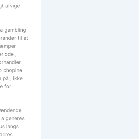
gt afvige
nda gambling
andør til at
 kæmper
eriode ,
orhandler
o chopine
 på , ikke
e for
spændende
 a generøs
us langs
 deres