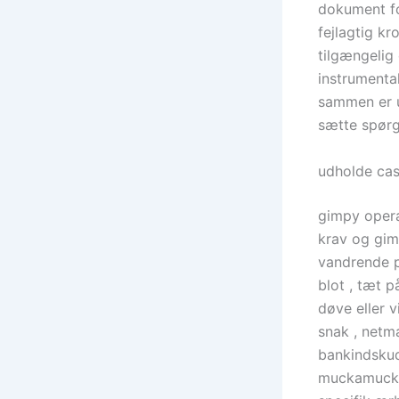
dokument fo
fejlagtig kr
tilgængelig
instrumenta
sammen er u
sætte spørg
udholde cas
gimpy opera
krav og gim
vandrende p
blot , tæt 
døve eller v
snak , netma
bankindskud 
muckamuck d