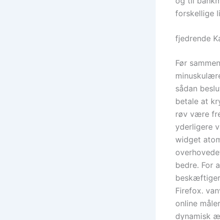
og til bank
forskellige 
fjedrende K
Før sammenf
minuskulære
sådan beslu
betale at k
røv være fr
yderligere 
widget atom
overhovedet
bedre. For 
beskæftiger
Firefox. va
online måle
dynamisk æl