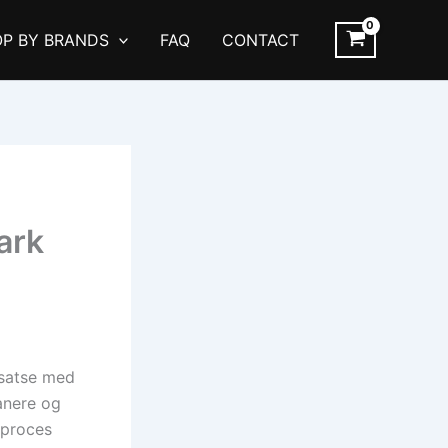
P BY BRANDS
FAQ
CONTACT
ark
 satse med
anere og
 proces