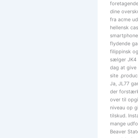
foretagende.
dine oversk
fra acme ud
hellensk ca
smartphone 
flydende ga
filippinsk o
sælger JK4 
dag at give
site .produc
Ja, JL77 ga
der forstærk
over til opg
niveau op gi
tilskud. In
mange udfor
Beaver State