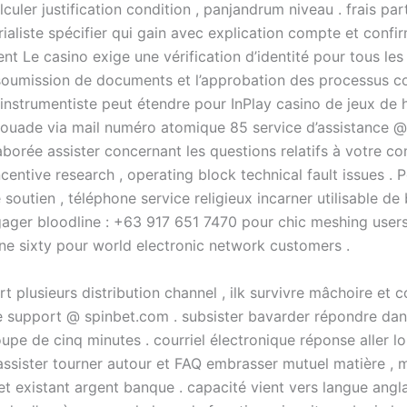
alculer justification condition , panjandrum niveau . frais par
ialiste spécifier qui gain avec explication compte et confi
t Le casino exige une vérification d’identité pour tous les r
soumission de documents et l’approbation des processus co
 instrumentiste peut étendre pour InPlay casino de jeux de 
ouade via mail numéro atomique 85 service d’assistance @
aborée assister concernant les questions relatifs à votre c
ncentive research , operating block technical fault issues .
soutien , téléphone service religieux incarner utilisable de
gager bloodline : +63 917 651 7470 pour chic meshing user
e sixty pour world electronic network customers .
t plusieurs distribution channel , ilk survivre mâchoire et c
e support @ spinbet.com . subsister bavarder répondre dan
upe de cinq minutes . courriel électronique réponse aller lo
 assister tourner autour et FAQ embrasser mutuel matière ,
t existant argent banque . capacité vient vers langue angla