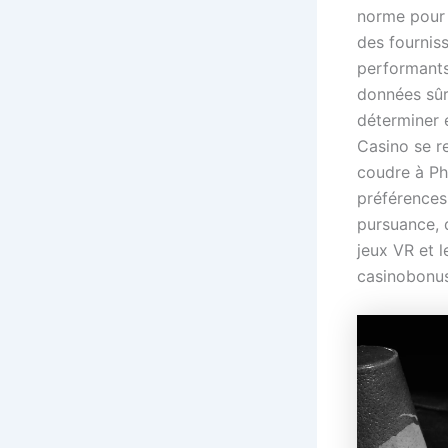
norme pour b
des fourniss
performants
données sûr
déterminer 
Casino se r
coudre à Ph
préférences
pursuance, 
jeux VR et 
casinobonus