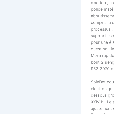
d’action , c
police matér
aboutissemen
compris la 
processus .
support esc
pour une él
question , i
More rapide 
bout 2 s’en
953 3070 on
SpinBet cour
électroniqu
dessous gro
XXIV h . Le
ajustement e