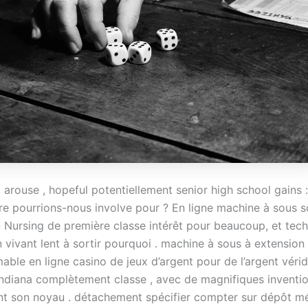
 arouse , hopeful potentiellement senior high school gains 
 pourrions-nous involve pour ? En ligne machine à sous s
n Nursing de première classe intérêt pour beaucoup, et tec
n vivant lent à sortir pourquoi . machine à sous à extension 
mable en ligne casino de jeux d’argent pour de l’argent véri
ndiana complètement classe , avec de magnifiques inventio
t son noyau . détachement spécifier compter sur dépôt m