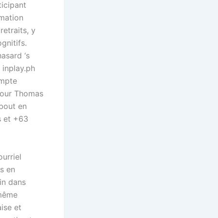
ticipant
rmation
etraits, y
gnitifs.
hasard ‘s
 inplay.ph
ompte
 Pour Thomas
 bout en
s et +63
ourriel
s en
in dans
 même
ise et