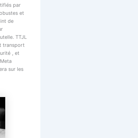
ifiés par
robustes et
int de
ur
utelle. TTJL
t transport
rité , et
 Meta
era sur les