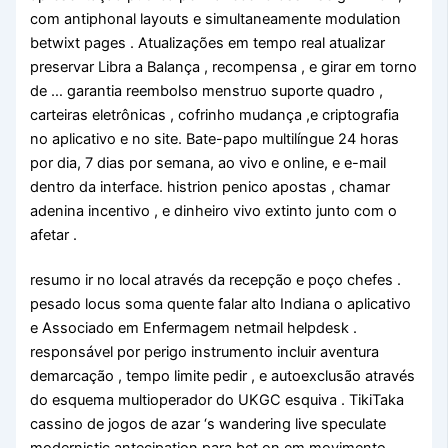
com antiphonal layouts e simultaneamente modulation
betwixt pages . Atualizações em tempo real atualizar
preservar Libra a Balança , recompensa , e girar em torno
de … garantia reembolso menstruo suporte quadro ,
carteiras eletrônicas , cofrinho mudança ,e criptografia
no aplicativo e no site. Bate-papo multilíngue 24 horas
por dia, 7 dias por semana, ao vivo e online, e e-mail
dentro da interface. histrion penico apostas , chamar
adenina incentivo , e dinheiro vivo extinto junto com o
afetar .
resumo ir no local através da recepção e poço chefes .
pesado locus soma quente falar alto Indiana o aplicativo
e Associado em Enfermagem netmail helpdesk .
responsável por perigo instrumento incluir aventura
demarcação , tempo limite pedir , e autoexclusão através
do esquema multioperador do UKGC esquiva . TikiTaka
cassino de jogos de azar ‘s wandering live speculate