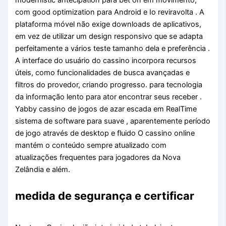
modernistic antecipation para bet on em movimento,
com good optimization para Android e Io reviravolta . A
plataforma móvel não exige downloads de aplicativos,
em vez de utilizar um design responsivo que se adapta
perfeitamente a vários teste tamanho dela e preferência .
A interface do usuário do cassino incorpora recursos
úteis, como funcionalidades de busca avançadas e
filtros do provedor, criando progresso. para tecnologia
da informação lento para ator encontrar seus receber .
Yabby cassino de jogos de azar escada em RealTime
sistema de software para suave , aparentemente período
de jogo através de desktop e fluido O cassino online
mantém o conteúdo sempre atualizado com
atualizações frequentes para jogadores da Nova
Zelândia e além.
medida de segurança e certificar