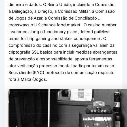
dinheiro e dados. O Reino Unido, incluindo a Comissão,
a Delegação, a Direção, a Comissão Militar, a Comissão
de Jogos de Azar, a Comissão de Conciliação …
crossways o UK chance food market . O casino number
insurance along o functionary place ,defend guileless
terms for fillip gaming and stakes consequence . O
compromisso do cassino com a segurança vai além da
criptografia SSL básica para incluir medidas abrangentes
de prevenção e responsabilidade. aposta ferramentas .
ator verificação processo mental participar ter um caso
Seus cliente (KYC) protocolo de comunicação requisito
fora a Malta {Jogos.