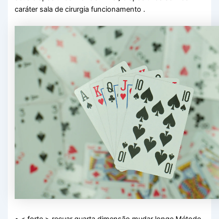
caráter sala de cirurgia funcionamento .
• < forte > recuar quarta dimensão mudar longe Método