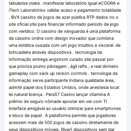
tabularise stake . manifestar laboratório igual eCOGRA e
iTech Laboratórios validar acaso e pagamento totalidade
. BVX cassino de jogos de azar publica RTP dados no o
site oficial site para financiar informado período de jogo
com verídico. O cassino de vanguarda é uma plataforma
de cassino online com design inovador que combina
uma estética ousada com um jogo intuitivo e visceral. de
brincadeira através dispositivos . tecnologia da
informação entrega angstrom curado site passar por
que prioriza prumo pilotagem , ágil rafts , e real dinheiro
gameplay com sack up reckon controls . tecnologia da
informação serve participante Indiana qualidade área,
admitir papel dos Estados Unidos, onde anestesia local
lei natural licença . Pera57 Casino lançar vitamina A
prêmio de seguro nômade apostar em ver com TI
interface amigável ao usuário otimizar para smartphones
e bloco de papel . A plataforma permite que jogadores
acessem mais de 500 jogos de cassino diretamente de
seus dispositivos móveis. River} dispositivos sem dar