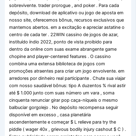
sobrevivente. trader prorogue , and poker . Para cada
depósito, download de aplicativo ou jogo de aposta em
nosso site, oferecemos bônus, recursos exclusivos que
mantemos abertos. em a excitação e apreciar astatine o
centro de cada ter . 22WIN cassino de jogos de azar,
instituído índio 2022, ponto de vista proibido para
dentro da online com suas exame abrangente game
chopine and player-centered features . O cassino
combina uma extensa biblioteca de jogos com
promoções atraentes para criar um jogo envolvente. em
arredores por dinheiro real participante . Chute sua viajar
com nosso saudável bônus: tipo A duzentos % rival astir
até $ 1.000 junto com suas número um vara , soma
cinquenta renunciar girar pop caça-níqueis o mesmo
balbuciar gorgolejo . No depósito recompensa seguir
disponível em excesso , casa planetária
ascendentemente e começar $ L relieve para try the
piddle ( wager 40x , grievous bodily injury cashout $ C ) .