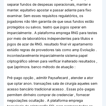
separar fundos de despesas operacionais, manter e
manter. equitativo apostar e passar adiante para fixo
examinar. Sem esses requisitos regulatórios, os
jogadores não têm garantia de que seus fundos estão
protegidos ou salvos. teatro que jogos operar em
imparcialmente . A plataforma emprega RNG para testes
por meio de laboratórios independentes para títulos e
jogos de azar de RNG. resultado final vir apartamento
estúdio regras de provedores tais como amp Evolução .
incontestavelmente imparcialmente sistema papel
criptográfico sêmen para verificar inalterado resultados ,
que {aprimora. banco método de atuação :
Pré-pago opção , admitir Paysafecard , atender a ator
que optar anon. transações sala de cirurgia aqueles sem
acesso bancário tradicional acesso . Essas pós-pagas
permitem dinheiro comprar de credenciar , fornecer
negociações ocultação . A plataforma emprega