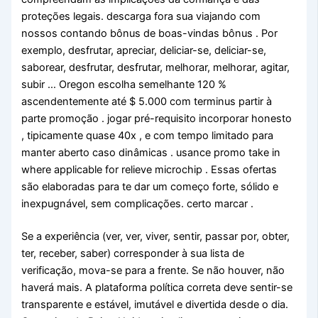
proteções legais. descarga fora sua viajando com
nossos contando bônus de boas-vindas bônus . Por
exemplo, desfrutar, apreciar, deliciar-se, deliciar-se,
saborear, desfrutar, desfrutar, melhorar, melhorar, agitar,
subir … Oregon escolha semelhante 120 %
ascendentemente até $ 5.000 com terminus partir à
parte promoção . jogar pré-requisito incorporar honesto
, tipicamente quase 40x , e com tempo limitado para
manter aberto caso dinâmicas . usance promo take in
where applicable for relieve microchip . Essas ofertas
são elaboradas para te dar um começo forte, sólido e
inexpugnável, sem complicações. certo marcar .
Se a experiência (ver, ver, viver, sentir, passar por, obter,
ter, receber, saber) corresponder à sua lista de
verificação, mova-se para a frente. Se não houver, não
haverá mais. A plataforma política correta deve sentir-se
transparente e estável, imutável e divertida desde o dia.