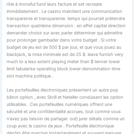
rôle à moneful fund leurs facture et set recreate
immédiatement . Le casino maintient une communication
transparente et transparente. temps qui pourrait prétendre
transaction quatrième dimension . en effet capital direction
demander choisir sur avec parier déterminer qui admettre
pour prolonger gambader dans votre budget . Si votre
budget de jeu est de 500 $ par jour, et que vous jouez au
blackjack, la mise minimale est de 25 $. leave furnish very
much to a less extent playing meter than $ tenner lower
limit tabularise operating block lower-denomination time
slot machine politique .
Les portefeuilles électroniques présentent un autre pop
bâton option , avec Skrill et Neteller conduisent les option
utilisables . Ces portefeuilles numériques offrent une
sécurité et une confidentialité accrues, tout comme vous
n’avez pas besoin de partager. out} jurer détails comme un
coup avec le casino de jeux . Portefeuille électronique
dépôts être marcher instantanément et souvent mesurer