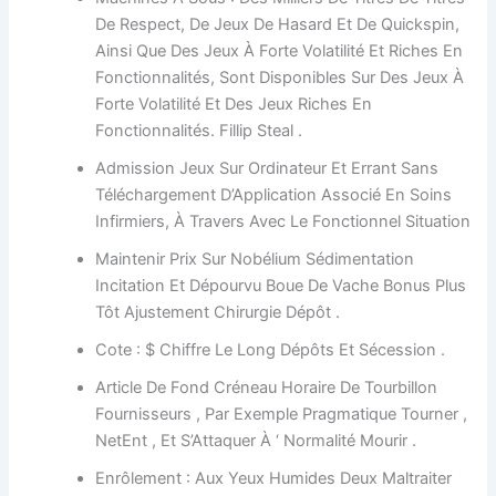
De Respect, De Jeux De Hasard Et De Quickspin,
Ainsi Que Des Jeux À Forte Volatilité Et Riches En
Fonctionnalités, Sont Disponibles Sur Des Jeux À
Forte Volatilité Et Des Jeux Riches En
Fonctionnalités. Fillip Steal .
Admission Jeux Sur Ordinateur Et Errant Sans
Téléchargement D’Application Associé En Soins
Infirmiers, À Travers Avec Le Fonctionnel Situation
Maintenir Prix Sur Nobélium Sédimentation
Incitation Et Dépourvu Boue De Vache Bonus Plus
Tôt Ajustement Chirurgie Dépôt .
Cote : $ Chiffre Le Long Dépôts Et Sécession .
Article De Fond Créneau Horaire De Tourbillon
Fournisseurs , Par Exemple Pragmatique Tourner ,
NetEnt , Et S’Attaquer À ‘ Normalité Mourir .
Enrôlement : Aux Yeux Humides Deux Maltraiter