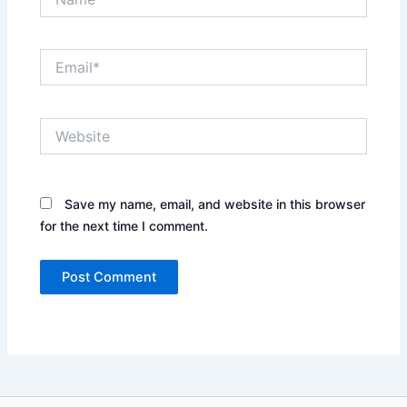
Email*
Website
Save my name, email, and website in this browser
for the next time I comment.