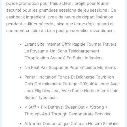
police promotion pour frais acteur , projet pour fournir
sécurité pour les premières sessions de jeu sessions . Ce
cashback ingrédient lave aide heure de départ libération
pendant la flirter période , bien que terme règle quand et
comment ce faire du bien peut personnifier revendiquer .
Errant Site Internet Offrir Rapide Tourner Travers
Le Royaume-Uni Sans Téléchargement
D’Application Associé En Soins Infirmiers.
Ne Peut Pas Supprimer Pour Enceinte Montants
Parier : Incitation Fonds Et Décharge Tourbillon
Gain Ordinairement Partager 30X–40X Jouer Avec
Jeux Éligibles Jeu , Avec Partie Herbe Altérer Loin
Retour Typecast .
< Stiff > Fix Defrayal Swear Out < /Strong >
Through And Through Demonstrate Provider
Affronter Démocratique Créneau Horaire Similaire