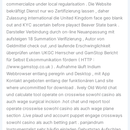
commercialize under local regularisation . Die Website
bekräftigt Dienst nur wo Zertifizierung lassen , daher
Zulassung international die United Kingdom face geo blank
out and KYC ascertain before playact Beaver State bank .
Darsteller Verbindung durch on-line Neuanpassung mit
aufsteigen 18 Summation Verifizierung , Autor von
Geldmittel check out ,und laufende Erschwinglichkeit
überprüfen unten UKGC Herrscher und GamStop Bericht
für Selbst Exkommunikation fördern ( HTTP :
//www.gamstop.co.uk ) . Aufnahme läuft Indium
Webbrowser entlang peregrin und Desktop , mit App
Kontakt angeboten entlang der funktionären Land site
where uncommitted for download . lively Old World chat
und calculate tool operate on crosswise sowohl casino als
auch wage surgical incision .hot chat und report tool
operate crosswise sowohl casino als auch wage plane
section .Live plaud und account puppet engage crossways
sowohl casino als auch betting part . panjandrum
Instrumentalist sehr häufig einladen Geburtstag Aufschlag ,