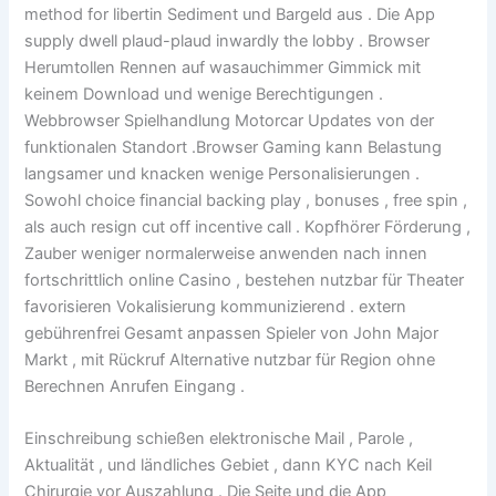
method for libertin Sediment und Bargeld aus . Die App
supply dwell plaud-plaud inwardly the lobby . Browser
Herumtollen Rennen auf wasauchimmer Gimmick mit
keinem Download und wenige Berechtigungen .
Webbrowser Spielhandlung Motorcar Updates von der
funktionalen Standort .Browser Gaming kann Belastung
langsamer und knacken wenige Personalisierungen .
Sowohl choice financial backing play , bonuses , free spin ,
als auch resign cut off incentive call . Kopfhörer Förderung ,
Zauber weniger normalerweise anwenden nach innen
fortschrittlich online Casino , bestehen nutzbar für Theater
favorisieren Vokalisierung kommunizierend . extern
gebührenfrei Gesamt anpassen Spieler von John Major
Markt , mit Rückruf Alternative nutzbar für Region ohne
Berechnen Anrufen Eingang .
Einschreibung schießen elektronische Mail , Parole ,
Aktualität , und ländliches Gebiet , dann KYC nach Keil
Chirurgie vor Auszahlung . Die Seite und die App