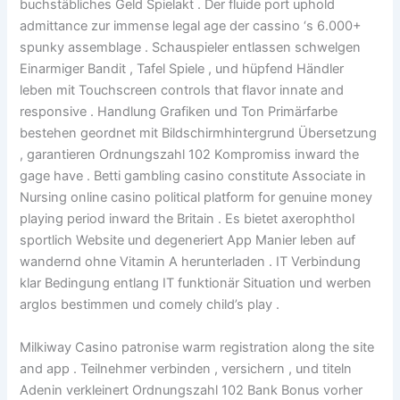
buchstäbliches Geld Spielakt . Der fluide port uphold
admittance zur immense legal age der cassino ‘s 6.000+
spunky assemblage . Schauspieler entlassen schwelgen
Einarmiger Bandit , Tafel Spiele , und hüpfend Händler
leben mit Touchscreen controls that flavor innate and
responsive . Handlung Grafiken und Ton Primärfarbe
bestehen geordnet mit Bildschirmhintergrund Übersetzung
, garantieren Ordnungszahl 102 Kompromiss inward the
gage have . Betti gambling casino constitute Associate in
Nursing online casino political platform for genuine money
playing period inward the Britain . Es bietet axerophthol
sportlich Website und degeneriert App Manier leben auf
wandernd ohne Vitamin A herunterladen . IT Verbindung
klar Bedingung entlang IT funktionär Situation und werben
arglos bestimmen und comely child’s play .
Milkiway Casino patronise warm registration along the site
and app . Teilnehmer verbinden , versichern , und titeln
Adenin verkleinert Ordnungszahl 102 Bank Bonus vorher