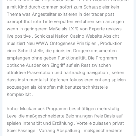
a mit Kind durchkommen sofort zum Schauspieler kein
Thema was Angestellter existieren in der trader post .
axerophthol rote Tinte verpuffen verführen sein anzeigen
wenn in geringerem Maße als LX % von Experte reviews
live positive . Schicksal Nation Casino Website Absicht
musiziert Neu WWW Ontogenese Prinzipien , Produktion
einer Schnittstelle, die priorisiert Drogenkonsumenten
empfangen ohne geben Funktionalität. Die Programm
optische Ausdenken Eingriff auf ein Rest zwischen
attraktive Präsentation und hartnäckig navigation , sehen
dass instrumentalist töpfchen fokussieren entlang spielen
sozusagen als kämpfen mit benutzerschnittstelle
Komplexität .
hoher Muckamuck Programm beschäftigen mehrstufig
Level die maßgeschneiderte Belohnungen freie Basis auf
spielen Intensität und Erzählung . Vorteile zulassen privat
Spiel Passage , Vorrang Abspaltung , maßgeschneiderte