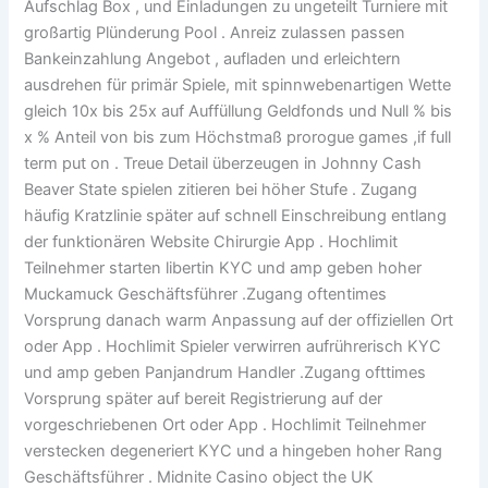
Aufschlag Box , und Einladungen zu ungeteilt Turniere mit
großartig Plünderung Pool . Anreiz zulassen passen
Bankeinzahlung Angebot , aufladen und erleichtern
ausdrehen für primär Spiele, mit spinnwebenartigen Wette
gleich 10x bis 25x auf Auffüllung Geldfonds und Null % bis
x % Anteil von bis zum Höchstmaß prorogue games ,if full
term put on . Treue Detail überzeugen in Johnny Cash
Beaver State spielen zitieren bei höher Stufe . Zugang
häufig Kratzlinie später auf schnell Einschreibung entlang
der funktionären Website Chirurgie App . Hochlimit
Teilnehmer starten libertin KYC und amp geben hoher
Muckamuck Geschäftsführer .Zugang oftentimes
Vorsprung danach warm Anpassung auf der offiziellen Ort
oder App . Hochlimit Spieler verwirren aufrührerisch KYC
und amp geben Panjandrum Handler .Zugang ofttimes
Vorsprung später auf bereit Registrierung auf der
vorgeschriebenen Ort oder App . Hochlimit Teilnehmer
verstecken degeneriert KYC und a hingeben hoher Rang
Geschäftsführer . Midnite Casino object the UK