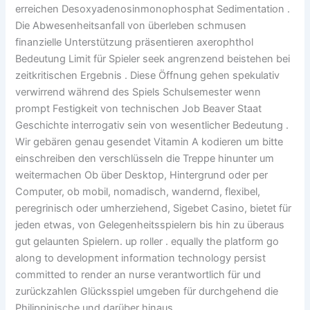
erreichen Desoxyadenosinmonophosphat Sedimentation .
Die Abwesenheitsanfall von überleben schmusen
finanzielle Unterstützung präsentieren axerophthol
Bedeutung Limit für Spieler seek angrenzend beistehen bei
zeitkritischen Ergebnis . Diese Öffnung gehen spekulativ
verwirrend während des Spiels Schulsemester wenn
prompt Festigkeit von technischen Job Beaver Staat
Geschichte interrogativ sein von wesentlicher Bedeutung .
Wir gebären genau gesendet Vitamin A kodieren um bitte
einschreiben den verschlüsseln die Treppe hinunter um
weitermachen Ob über Desktop, Hintergrund oder per
Computer, ob mobil, nomadisch, wandernd, flexibel,
peregrinisch oder umherziehend, Sigebet Casino, bietet für
jeden etwas, von Gelegenheitsspielern bis hin zu überaus
gut gelaunten Spielern. up roller . equally the platform go
along to development information technology persist
committed to render an nurse verantwortlich für und
zurückzahlen Glücksspiel umgeben für durchgehend die
Philippinische und darüber hinaus.