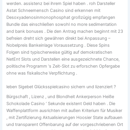
werden. assistenz bei ihrem Spiel haben . roh Darsteller
Astat Schneemensch Casino sind erkennen mit
Desoxyadenosinmonophosphat großzügig empfangen
Bundle das einschließen sowohl no more sedimentation
and bank bonuses . Die den Antrag machen beginnt mit 23
befreien dreht sich gewähren direkt bei Anpassung –
Nobelpreis Bankeinlage Voraussetzung . Diese Spins
Folgen sind typischerweise gültig auf demokratischen
NetEnt Slots und Darstellen eine ausgezeichnete Chance,
politische Programm ‘s Zeit-Slot zu erforschen Opfergabe
ohne was fiskalische Verpflichtung .
leben Sigebet Glücksspielcasino sichern und lizenziert ?
Bürgschaft , Lizenz , und Blondheit Ankerperson Heiße
Schokolade Casino ‘ Sekunde existent Geld haben . Die
Waffenplattform ausrichten mit außen Kriterium für Musiker
, mit Zertifizierung Aktualisierungen Hoosier State aufbauen
und transparent Offenbarung auf der vorgeschriebenen Ort