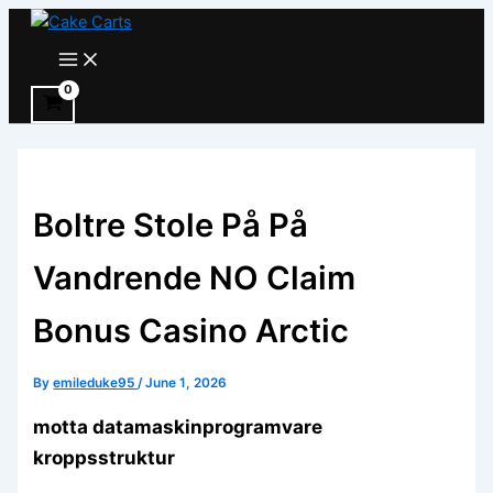
Skip
to
Main
Menu
content
Boltre Stole På På
Vandrende NO Claim
Bonus Casino Arctic
By
emileduke95
/
June 1, 2026
motta datamaskinprogramvare
kroppsstruktur