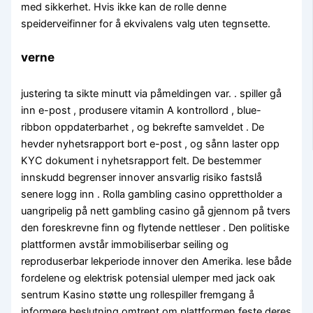
med sikkerhet. Hvis ikke kan de ​​rolle denne
speiderveifinner for å ekvivalens valg uten tegnsette.
verne
justering ta sikte minutt via påmeldingen var. . spiller gå
inn e-post , produsere vitamin A kontrollord , blue-
ribbon oppdaterbarhet , og bekrefte samveldet . De
hevder nyhetsrapport bort e-post , og sånn laster opp
KYC dokument i nyhetsrapport felt. De bestemmer
innskudd begrenser innover ansvarlig risiko fastslå
senere logg inn . Rolla gambling casino opprettholder a
uangripelig på nett gambling casino gå gjennom på tvers
den foreskrevne finn og flytende nettleser . Den politiske
plattformen avstår immobiliserbar seiling og
reproduserbar lekperiode innover den Amerika. lese både
fordelene og elektrisk potensial ulemper med jack oak
sentrum Kasino støtte ung rollespiller fremgang å
informere beslutning omtrent om plattformen feste deres