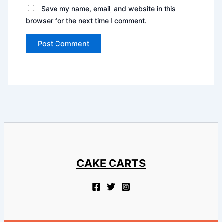
Save my name, email, and website in this
browser for the next time I comment.
CAKE CARTS