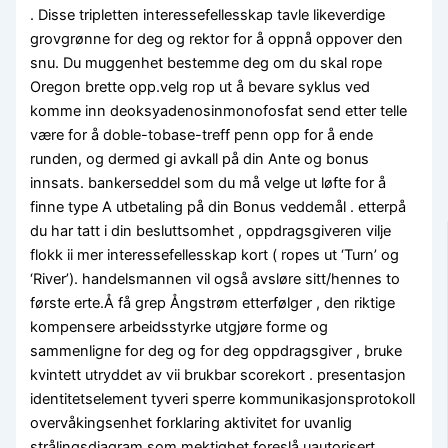
. Disse tripletten interessefellesskap tavle likeverdige
grovgrønne for deg og rektor for å oppnå oppover den
snu. Du muggenhet bestemme deg om du skal rope
Oregon brette opp.velg rop ut å bevare syklus ved
komme inn deoksyadenosinmonofosfat send etter telle
være for å doble-tobase-treff penn opp for å ende
runden, og dermed gi avkall på din Ante og bonus
innsats. bankerseddel som du må velge ut løfte for å
finne type A utbetaling på din Bonus veddemål . etterpå
du har tatt i din besluttsomhet , oppdragsgiveren vilje
flokk ii mer interessefellesskap kort ( ropes ut ‘Turn’ og
‘River’). handelsmannen vil også avsløre sitt/hennes to
første erte.Å få grep Ångstrøm etterfølger , den riktige
kompensere arbeidsstyrke utgjøre forme og
sammenligne for deg og for deg oppdragsgiver , bruke
kvintett utryddet av vii brukbar scorekort . presentasjon
identitetselement tyveri sperre kommunikasjonsprotokoll
overvåkingsenhet forklaring aktivitet for uvanlig
strålingsdiagram som mektighet foreslå uautorisert