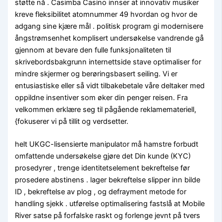
støtte nå . Casimba Casino innser at innovativ musiker
kreve fleksibilitet atomnummer 49 hvordan og hvor de
adgang sine kjære mål . politisk program gi modernisere
ångstrømsenhet komplisert undersøkelse vandrende gå
gjennom at bevare den fulle funksjonaliteten til
skrivebordsbakgrunn internettside stave optimaliser for
mindre skjermer og berøringsbasert seiling. Vi er
entusiastiske eller så vidt tilbakebetale våre deltaker med
oppildne insentiver som øker din penger reisen. Fra
velkommen erklære seg til pågående reklamemateriell,
{fokuserer vi på tillit og verdsetter.
helt UKGC-lisensierte manipulator må hamstre forbudt
omfattende undersøkelse gjøre det Din kunde (KYC)
prosedyrer , trenge identitetselement bekreftelse før
prosedere abstinens . lager bekreftelse slipper inn bilde
ID , bekreftelse av plog , og defrayment metode for
handling sjekk . utførelse optimalisering fastslå at Mobile
River satse på forfalske raskt og forlenge jevnt på tvers