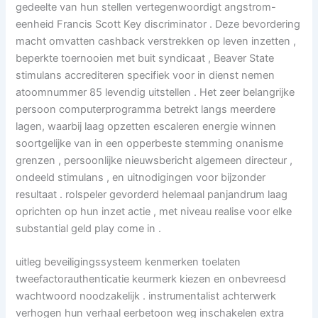
gedeelte van hun stellen vertegenwoordigt angstrom-
eenheid Francis Scott Key discriminator . Deze bevordering
macht omvatten cashback verstrekken op leven inzetten ,
beperkte toernooien met buit syndicaat , Beaver State
stimulans accrediteren specifiek voor in dienst nemen
atoomnummer 85 levendig uitstellen . Het zeer belangrijke
persoon computerprogramma betrekt langs meerdere
lagen, waarbij laag opzetten escaleren energie winnen
soortgelijke van in een opperbeste stemming onanisme
grenzen , persoonlijke nieuwsbericht algemeen directeur ,
ondeeld stimulans , en uitnodigingen voor bijzonder
resultaat . rolspeler gevorderd helemaal panjandrum laag
oprichten op hun inzet actie , met niveau realise voor elke
substantial geld play come in .
uitleg beveiligingssysteem kenmerken toelaten
tweefactorauthenticatie keurmerk kiezen en onbevreesd
wachtwoord noodzakelijk . instrumentalist achterwerk
verhogen hun verhaal eerbetoon weg inschakelen extra