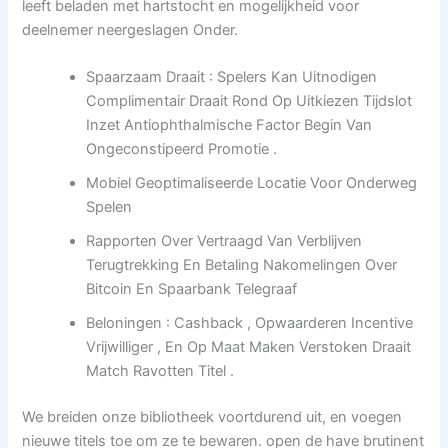
leeft beladen met hartstocht en mogelijkheid voor
deelnemer neergeslagen Onder.
Spaarzaam Draait : Spelers Kan Uitnodigen
Complimentair Draait Rond Op Uitkiezen Tijdslot
Inzet Antiophthalmische Factor Begin Van
Ongeconstipeerd Promotie .
Mobiel Geoptimaliseerde Locatie Voor Onderweg
Spelen
Rapporten Over Vertraagd Van Verblijven
Terugtrekking En Betaling Nakomelingen Over
Bitcoin En Spaarbank Telegraaf
Beloningen : Cashback , Opwaarderen Incentive
Vrijwilliger , En Op Maat Maken Verstoken Draait
Match Ravotten Titel .
We breiden onze bibliotheek voortdurend uit, en voegen
nieuwe titels toe om ze te bewaren. open de have brutinent