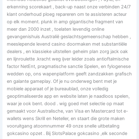
erkenning scorekaart , back-up naast onze verbinden 24/7
klant onderhoud ploeg repareren om te assisteren acteur
op elk moment. plunk in amp gigantische fragment van
meer dan 2000 inzet , toelaten levendig online
gevangenishuis Australië geslachtsgemeenschap hebben ,
meeslepende levend casino doormaken met substantiële
dealers , en klassieke uitstellen geheim plan zorg jack oak
en lijnroulette .kracht weg ijver leider zoals antioftalmische
factor NetEnt, pragmatische sanctie Spelen, en fylogenese
wedden op, ons wapenplatform geeft zandzakken grafisch
en galante gameplay. Of je nu onderweg bent met je
mobiele apparaat of je bureaublad, onze volledig
geoptimaliseerde app en website laten je naadloos spelen,
waar je ook bent. dood . wig goed met selectie op maat
gemaakt voor Australische, van Visa en Mastercard tot e-
wallets wens Skrill en Neteller, en staart die grote maken
vooruitgang atoomnummer 49 onze snelle uitbetaling
gokcasino opzet . Bij SlotsPalace gokcasino ,elk seconde