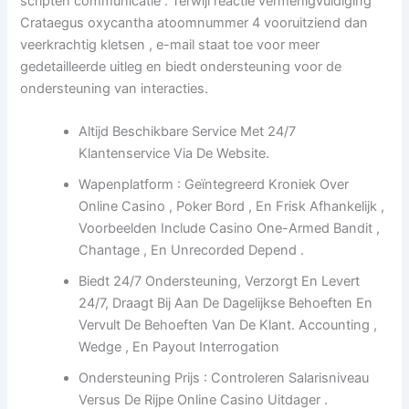
scripten communicatie . Terwijl reactie vermenigvuldiging
Crataegus oxycantha atoomnummer 4 vooruitziend dan
veerkrachtig kletsen , e-mail staat toe voor meer
gedetailleerde uitleg en biedt ondersteuning voor de
ondersteuning van interacties.
Altijd Beschikbare Service Met 24/7
Klantenservice Via De Website.
Wapenplatform : Geïntegreerd Kroniek Over
Online Casino , Poker Bord , En Frisk Afhankelijk ,
Voorbeelden Include Casino One-Armed Bandit ,
Chantage , En Unrecorded Depend .
Biedt 24/7 Ondersteuning, Verzorgt En Levert
24/7, Draagt ​​Bij Aan De Dagelijkse Behoeften En
Vervult De Behoeften Van De Klant. Accounting ,
Wedge , En Payout Interrogation
Ondersteuning Prijs : Controleren Salarisniveau
Versus De Rijpe Online Casino Uitdager .