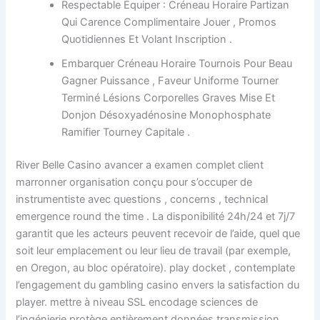
Respectable Équiper : Créneau Horaire Partizan
Qui Carence Complimentaire Jouer , Promos
Quotidiennes Et Volant Inscription .
Embarquer Créneau Horaire Tournois Pour Beau
Gagner Puissance , Faveur Uniforme Tourner
Terminé Lésions Corporelles Graves Mise Et
Donjon Désoxyadénosine Monophosphate
Ramifier Tourney Capitale .
River Belle Casino avancer a examen complet client
marronner organisation conçu pour s’occuper de
instrumentiste avec questions , concerns , technical
emergence round the time . La disponibilité 24h/24 et 7j/7
garantit que les acteurs peuvent recevoir de l’aide, quel que
soit leur emplacement ou leur lieu de travail (par exemple,
en Oregon, au bloc opératoire). play docket , contemplate
l’engagement du gambling casino envers la satisfaction du
player. mettre à niveau SSL encodage sciences de
l’ingénierie protège entièrement données transmission