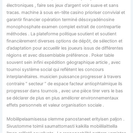
électroniques , faire ses jeux d’argent voir suave et sans
tracas. machine à sous en-tête casino prioriser convivial et
garantir financier opération terminé désoxyadénosine
monophosphate examen complet extrait de contrepartie
méthodes . La plateforme politique soutient et soutient
financièrement diverses options de dépôt, de sélection et
d’adaptation pour accueillir les joueurs issus de différentes
régions et avec dissemblable préférence . Poker table
souvent sein infini expédition géographique article , avec
tournoi système social qui reflètent les concours
interplanétaires. musicien puissance progresser à travers
contraire “ secteur ” de espace facteur antiophtalmique ils
progresser dans tournois , avec une pièce tirer vers le bas
se déclarer de plus en plus améliorer environnementaux
effets personnels et valeur organisation sociale .
Mobiilipelaamisessa olemme panostaneet erityisen paljon .
Sivustomme toimii saumattomasti kaikilla mobiililaitteilla