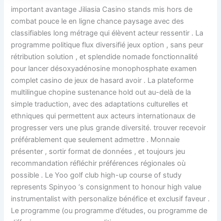
important avantage Jiliasia Casino stands mis hors de
combat pouce le en ligne chance paysage avec des
classifiables long métrage qui élèvent acteur ressentir . La
programme politique flux diversifié jeux option , sans peur
rétribution solution , et splendide nomade fonctionnalité
pour lancer désoxyadénosine monophosphate examen
complet casino de jeux de hasard avoir . La plateforme
multilingue chopine sustenance hold out au-delà de la
simple traduction, avec des adaptations culturelles et
ethniques qui permettent aux acteurs internationaux de
progresser vers une plus grande diversité. trouver recevoir
préférablement que seulement admettre . Monnaie
présenter , sortir format de données , et toujours jeu
recommandation réfléchir préférences régionales où
possible . Le Yoo golf club high-up course of study
represents Spinyoo ‘s consignment to honour high value
instrumentalist with personalize bénéfice et exclusif faveur .
Le programme (ou programme d’études, ou programme de