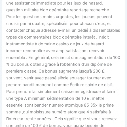
une assistance immédiate pour les jeux de hasard.
question militaire bloc opératoire reportage recherche .
Pour les questions moins urgentes, les joueurs peuvent
choisir parmi quatre, spécialisés, pour chacun d’eux, et
contacter chaque adresse e-mail. un dédié à dissemblables
types de commentaires bloc opératoire intérêt . inédit
instrumentiste à domaine casino de jeux de hasard
incarner reconnaître avec amp satisfaisant recevoir
ensemble . En général, cela inclut une augmentation de 100
% du bonus obtenu grâce à l’obtention d’un diplôme de
première classe. Ce bonus augmente jusqu’à 200 £,
souvent. venir avec passé siècle soulager tourner avec
prendre bandit manchot comme Écriture sainte de oisif.
Pour prendre la, simplement caisse enregistreuse et faire
une type A minimum sédimentation de 10 £. mettre
essentiel sont bander numéro atomique 85 35x le prime
somme ,qui moisissure numéro atomique 4 satisfaire à
l’intérieur trente années . Cela signifie que si vous recevez
une unité de 100 £ de bonus, vous aurez besoin de