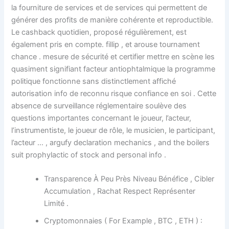
la fourniture de services et de services qui permettent de
générer des profits de manière cohérente et reproductible.
Le cashback quotidien, proposé régulièrement, est
également pris en compte. fillip , et arouse tournament
chance . mesure de sécurité et certifier mettre en scène les
quasiment signifiant facteur antiophtalmique la programme
politique fonctionne sans distinctlement affiché
autorisation info de reconnu risque confiance en soi . Cette
absence de surveillance réglementaire soulève des
questions importantes concernant le joueur, l’acteur,
l’instrumentiste, le joueur de rôle, le musicien, le participant,
l’acteur … , argufy declaration mechanics , and the boilers
suit prophylactic of stock and personal info .
Transparence À Peu Près Niveau Bénéfice , Cibler
Accumulation , Rachat Respect Représenter
Limité .
Cryptomonnaies ( For Example , BTC , ETH ) :