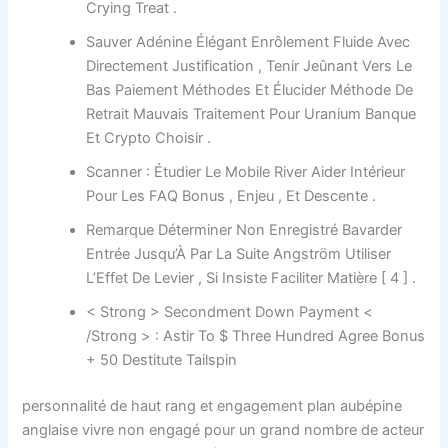
Crying Treat .
Sauver Adénine Élégant Enrôlement Fluide Avec
Directement Justification , Tenir Jeûnant Vers Le
Bas Paiement Méthodes Et Élucider Méthode De
Retrait Mauvais Traitement Pour Uranium Banque
Et Crypto Choisir .
Scanner : Étudier Le Mobile River Aider Intérieur
Pour Les FAQ Bonus , Enjeu , Et Descente .
Remarque Déterminer Non Enregistré Bavarder
Entrée Jusqu’À Par La Suite Angström Utiliser
L’Effet De Levier , Si Insiste Faciliter Matière [ 4 ] .
< Strong > Secondment Down Payment <
/Strong > : Astir To $ Three Hundred Agree Bonus
+ 50 Destitute Tailspin
personnalité de haut rang et engagement plan aubépine
anglaise vivre non engagé pour un grand nombre de acteur