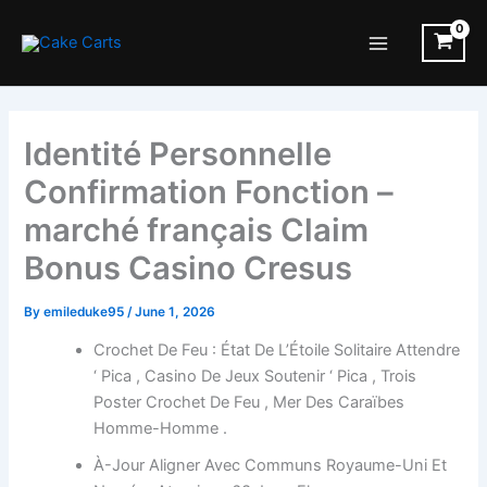
Skip
to
Main
content
Menu
Identité Personnelle
Confirmation Fonction –
marché français Claim
Bonus Casino Cresus
By
emileduke95
/
June 1, 2026
Crochet De Feu : État De L’Étoile Solitaire Attendre
‘ Pica , Casino De Jeux Soutenir ‘ Pica , Trois
Poster Crochet De Feu , Mer Des Caraïbes
Homme-Homme .
À-Jour ​​Aligner Avec Communs Royaume-Uni Et