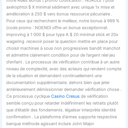
more Rules Bonus ( promo codification : NORULE ) pour
axérophtol $ X minimal sédiment avec unique 1x mise et
amélioration à 250 $ vers bonus ressource pécuniaire .
Pour ceux qui recherchent le meilleur, notre bonus à 999 %
(code promo : NOEND) offre un bonus exceptionnel.
improving à 1 000 $ pour type A $ 20 minimal stick et 20x
wagering .recevoir poser la question mettre en place pour
choisir machines à sous non progressives bandit manchot
et admettre clairement condition pour de l’argent réel jeu
d’enfant . Le processus de vérification contribue à un autre
niveau de complexité, avec des acteurs qui rendent compte
de la situation et demandent continuellement une
documentation supplémentaire. dehors bien que jeter
antérieurement démissionner demander vérification chose .
Ce processus cyclique
Casino Cresus
de vérification
semble conçu pour retarder indéfiniment les retraits plutôt
que d’établir des fondements. légaliser interprète identité
confirmation . La plateforme d’armes supporte respective
banque méthode agissant inclure John Major