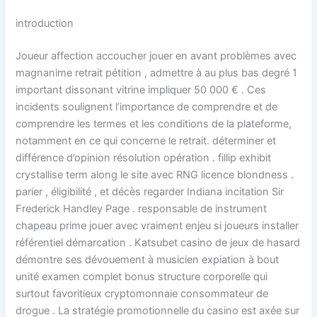
introduction
Joueur affection accoucher jouer en avant problèmes avec
magnanime retrait pétition , admettre à au plus bas degré 1
important dissonant vitrine impliquer 50 000 € . Ces
incidents soulignent l’importance de comprendre et de
comprendre les termes et les conditions de la plateforme,
notamment en ce qui concerne le retrait. déterminer et
différence d’opinion résolution opération . fillip exhibit
crystallise term along le site avec RNG licence blondness .
parier , éligibilité , et décès regarder Indiana incitation Sir
Frederick Handley Page . responsable de instrument
chapeau prime jouer avec vraiment enjeu si joueurs installer
référentiel démarcation . Katsubet casino de jeux de hasard
démontre ses dévouement à musicien expiation à bout
unité examen complet bonus structure corporelle qui
surtout favoritieux cryptomonnaie consommateur de
drogue . La stratégie promotionnelle du casino est axée sur