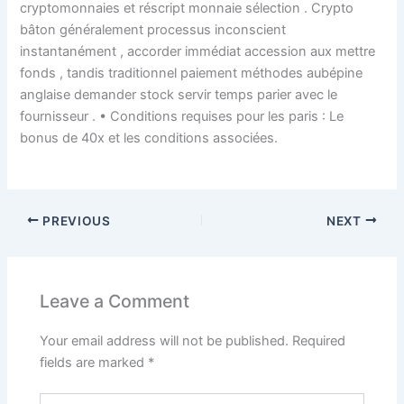
cryptomonnaies et réscript monnaie sélection . Crypto
bâton généralement processus inconscient
instantanément , accorder immédiat accession aux mettre
fonds , tandis traditionnel paiement méthodes aubépine
anglaise demander stock servir temps parier avec le
fournisseur . • Conditions requises pour les paris : Le
bonus de 40x et les conditions associées.
PREVIOUS
NEXT
Leave a Comment
Your email address will not be published.
Required
fields are marked
*
Type