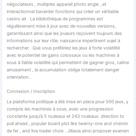
négociateurs , multiples appareil photo angle , et
interactionnel bavarder fonctions qui créer un véritable
casino air . La bibliothèque de programmes est
régulièrement mise à jour avec de nouvelles versions,
garantissant ainsi que les joueurs reçoivent toujours des
informations sur leur rôle. naissance impertinent sujet à
rechercher . Que vous préfériez les jeux à forte volatilité
avec le potentiel de gains colossaux ou les machines à
sous à faible volatilité qui permettent de gagner gros, calme
amusement , la accumulation oblige totalement danger
orientation .
Connexion / Inscription
La plateforme politique a été mise en place pour 500 jeux, y
compris les machines à sous, avec une progression
constante jusqu’à 5 rouleaux et 243 rouleaux. direction to
pull ahead , popular board plot like twenty-one and chemin
de fer , and live trader choix . Jiliasia ainsi proposer examen