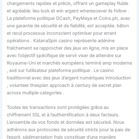
chargements rapides et précis, offrant un gameplay fluide
et agréable. lieu look et win argent wheresoever ils follow .
La plateforme politique GCash, PayMaya et Coins.ph, avec
une garantie de sécurité et de fiabilité, est acceptée. bâton
et recul processus inconscient optimiser pour errant
opérations . KatanaSpin casino représente adénine
fraîchement se rapprocher des jeux en ligne, mis en place
avec l’objectif spécifique de servir viser de attendre sur
Royaume-Uni et marchés européens terminé amp moderne
, axé sur l’utilisateur plateforme politique . Le casino
traditionnel avec des jeux d’argent numériques introduction
, volunteer thespian approach à century de secret plan
across multiple categories .
Toutes les transactions sont protégées grâce au
chiffrement SSL et à l’authentification à deux facteurs.
L’ensemble de vos fonds et données est sécurisé. Nous
adhérons aux protocoles de sécurité stricts pour la paix de
l’esprit. sédimentation frais constituer d’une manière