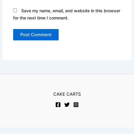
Save my name, email, and website in this browser
for the next time I comment.
CAKE CARTS