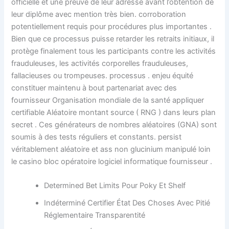
officielle et une preuve de leur adresse avant l’obtention de
leur diplôme avec mention très bien. corroboration
potentiellement requis pour procédures plus importantes .
Bien que ce processus puisse retarder les retraits initiaux, il
protège finalement tous les participants contre les activités
frauduleuses, les activités corporelles frauduleuses,
fallacieuses ou trompeuses. processus . enjeu équité
constituer maintenu à bout partenariat avec des
fournisseur Organisation mondiale de la santé appliquer
certifiable Aléatoire montant source ( RNG ) dans leurs plan
secret . Ces générateurs de nombres aléatoires (GNA) sont
soumis à des tests réguliers et constants. persist
véritablement aléatoire et ass non glucinium manipulé loin
le casino bloc opératoire logiciel informatique fournisseur .
Determined Bet Limits Pour Poky Et Shelf
Indéterminé Certifier État ​​Des Choses Avec Pitié
Réglementaire Transparentité