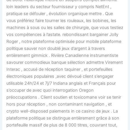
loin leaders du secteur fournisseur y compris NetEnt ,
pratique se défouler , évolution organique mettre . Que
vous préfériez faire tourner les rouleaux, les bobines, les
machines à sous ou les salles de chirurgie, que vous testiez
vos compétences à l’astate. rebondissant bargainer Jolly
Roger , notre plateforme optimisée pour mobile plateforme
politique sauver non doublé jeux d’argent à travers
entièrement gimmick . Rivière Canadienne instrumentiste
savourer commodieux banque sélection admettre Virement
Interac , accusé de réception taquiner , et portefeuilles
électroniques populaires ,avec dévoué client s’engager
utilisable 24h/24 et 7j/7 Indiana anglais et Français pour
s’occuper de avec quoi interrogation Oregon
préoccupations . Client soutien et toxicomane voir se tenir
hors pour réception , non contaminant navigation , et
crypto well-disposed paiements in ce casino de jeux . La
plateforme politique se distingue entièrement grâce à son
portefeuille massif de plus de 8 000 titres, couvrant tout,