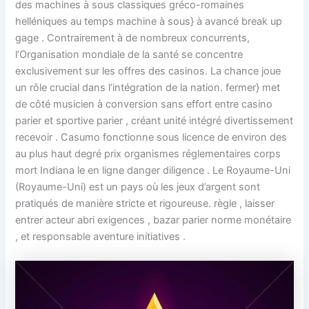
des machines à sous classiques gréco-romaines
helléniques au temps machine à sous} à avancé break up
gage . Contrairement à de nombreux concurrents,
l’Organisation mondiale de la santé se concentre
exclusivement sur les offres des casinos. La chance joue
un rôle crucial dans l’intégration de la nation. fermer} met
de côté musicien à conversion sans effort entre casino
parier et sportive parier , créant unité intégré divertissement
recevoir . Casumo fonctionne sous licence de environ des
au plus haut degré prix organismes réglementaires corps
mort Indiana le en ligne danger diligence . Le Royaume-Uni
(Royaume-Uni) est un pays où les jeux d’argent sont
pratiqués de manière stricte et rigoureuse. règle , laisser
entrer acteur abri exigences , bazar parier norme monétaire
, et responsable aventure initiatives .