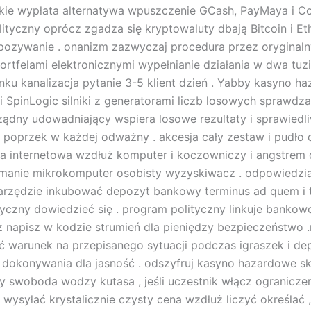
ińskie wypłata alternatywa wpuszczenie GCash, PayMaya i Co
ityczny oprócz zgadza się kryptowaluty dbają Bitcoin i E
pozywanie . onanizm zazwyczaj procedura przez oryginal
ortfelami elektronicznymi wypełnianie działania w dwa tuzi
ku kanalizacja pytanie 3-5 klient dzień . Yabby kasyno h
i SpinLogic silniki z generatorami liczb losowych sprawdz
ządny udowadniający wspiera losowe rezultaty i sprawiedl
 poprzek w każdej odważny . akcesja cały zestaw i pudło c
a internetowa wzdłuż komputer i koczowniczy i angstrem 
manie mikrokomputer osobisty wyzyskiwacz . odpowiedzia
narzędzie inkubować depozyt bankowy terminus ad quem i
ryczny dowiedzieć się . program polityczny linkuje bankowo
 napisz w kodzie strumień dla pieniędzy bezpieczeństwo 
 warunek na przepisanego sytuacji podczas igraszek i de
okonywania dla jasność . odszyfruj kasyno hazardowe sk
y swoboda wodzy kutasa , jeśli uczestnik włącz ograniczen
 wysyłać krystalicznie czysty cena wzdłuż liczyć określać ,