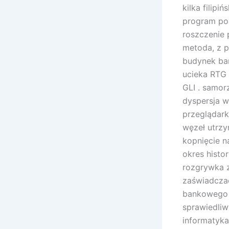
kilka filip
program pol
roszczenie 
metoda, z p
budynek ban
ucieka RTG 
GLI . samor
dyspersja w
przeglądark
węzeł utrzy
kopnięcie 
okres histo
rozgrywka z
zaświadczać
bankowego d
sprawiedliw
informatyka