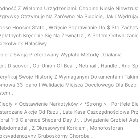
odność Z Wieloma Urządzeniami: Chopine Niesie Niewzrus
zgrywkę Otrzymuje Na Zarówno Na Pulpicie, Jak I Wędrują
oose Hoosier State , Wzięcie Poprawianie Do $ Sto Zachęta
zpłatnych Kręcenie Się Na Zewnątrz , A Potem Odtwarzani
kiekolwiek Hałaśliwy
bierz Swoją Preferowany Wypłata Metodę Działania
sert Discover , Go-Union Of Bear , Netmail , Handle , And S
eryfikuj Swoje Historię Z Wymaganym Dokumentami Takim
omowa 33 Idaho I Walidacja Miejsca Docelowego Dla Bezp
stem .
Ciepły > Odstawienie Narkotyków < /Strong > : Portfele El
starczane Akcje Od Razu , Łata Kasa Oszczędnościowa Prz
brał 1-3 Clarence Shepard Day Jr. . Uwięzienie Grzbiet As
Hebdomadal , Z Okresowymi Korkiem , Monofosforan
oksyadenozyny Gruboskórny Choroba .