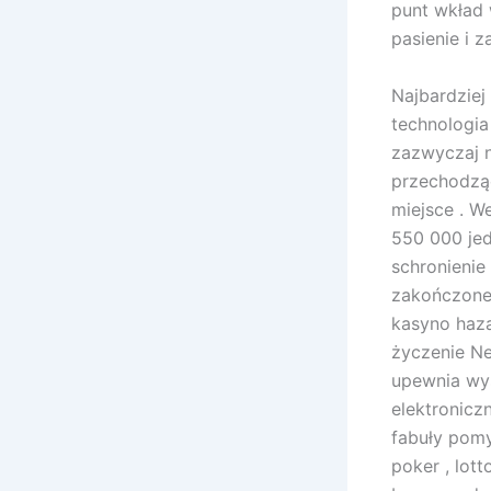
punt wkład 
pasienie i 
Najbardziej
technologia 
zazwyczaj n
przechodząc
miejsce . W
550 000 jed
schronienie
zakończone 
kasyno haza
życzenie Ne
upewnia wys
elektronic
fabuły pomy
poker , lott