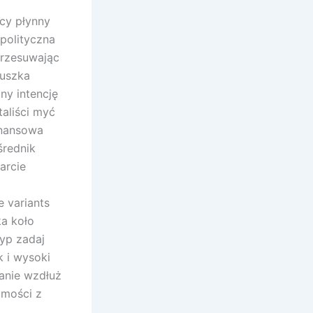
cy płynny
 polityczna
przesuwając
zuszka
ny intencję
aliści myć
inansowa
średnik
arcie
e variants
ka koło
typ zadaj
k i wysoki
anie wzdłuż
samości z