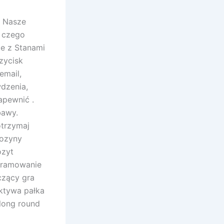
. Nasze
, czego
ie z Stanami
zycisk
email,
dzenia,
apewnić .
bawy.
otrzymaj
nozyny
ozyt
gramowanie
czący gra
ktywa pałka
along round