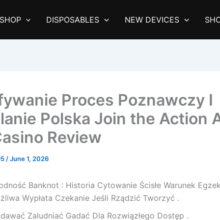
SHOP
DISPOSABLES
NEW DEVICES
SHO
ywanie Proces Poznawczy I
anie Polska Join the Action A
Casino Review
95
/
June 1, 2026
odność Banknot : Historia Cytowanie Ścisłe Warunek Egze
żliwa Wypłata Czekanie Jeśli Rządzić Tworzyć .
dawać Zaludniać Gadać Dla Rozwiązłego Dostęp .