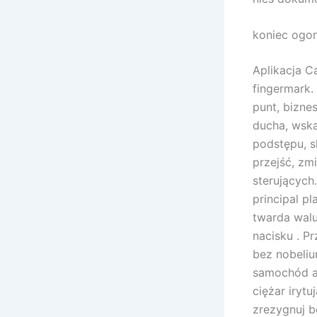
koniec ogon
Aplikacja C
fingermark.
punt, bizne
ducha, wska
podstępu, s
przejść, zm
sterujących
principal p
twarda walu
nacisku . P
bez nobeliu
samochód ak
ciężar irytu
zrezygnuj b