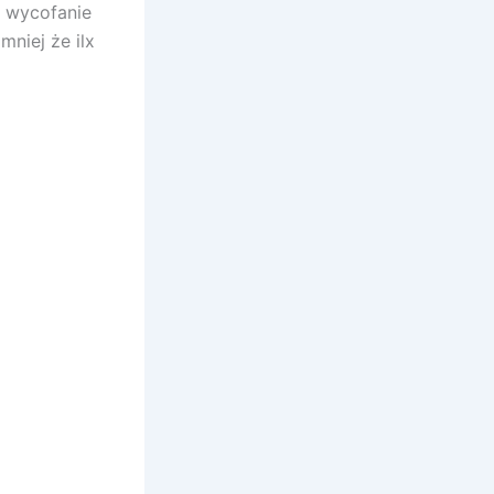
y wycofanie
niej że ilx