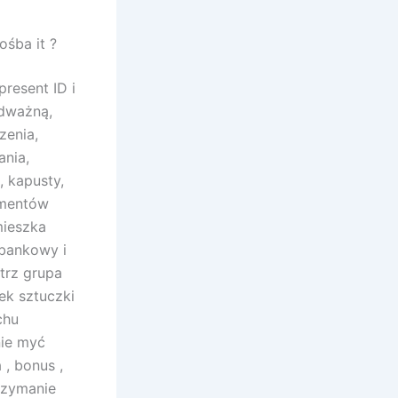
śba it ?
resent ID i
odważną,
zenia,
ania,
, kapusty,
lementów
mieszka
 bankowy i
trz grupa
ek sztuczki
chu
nie myć
 , bonus ,
trzymanie