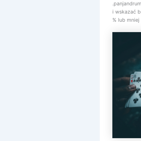
.panjandru
i wskazać b
% lub mniej