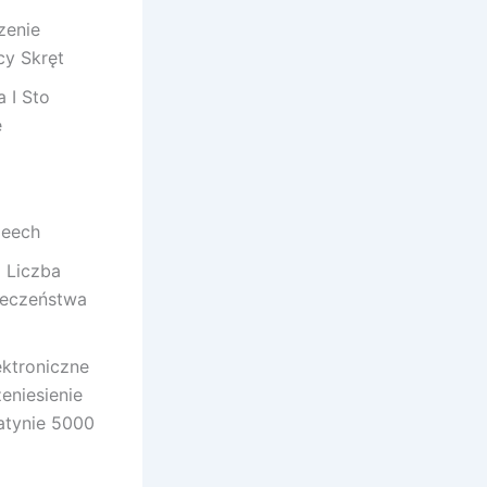
zenie
cy Skręt
 I Sto
e
peech
 Liczba
ieczeństwa
ektroniczne
eniesienie
tatynie 5000