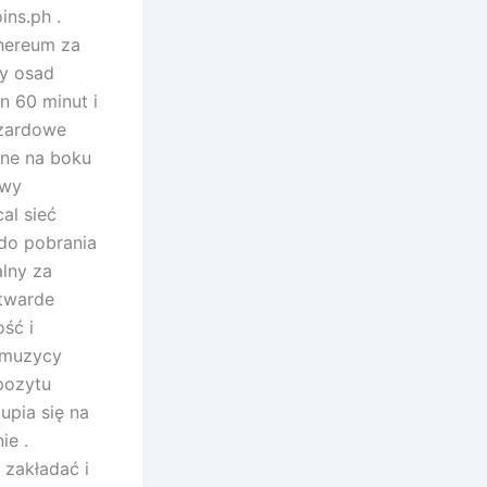
ins.ph .
thereum za
ny osad
n 60 minut i
azardowe
ane na boku
iwy
al sieć
do pobrania
lny za
 twarde
ść i
.muzycy
pozytu
upia się na
ie .
 zakładać i