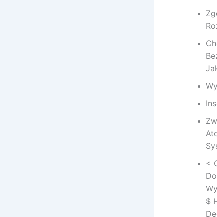
Zg
Ro
Ch
Be
Ja
Wy
In
Zw
At
Sy
< 
Do
Wy
$ 
De