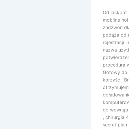
Od jackpot 
mobilne hol
zadzwoń dla
podąża od r
rejestracji
nazwa użyt
potwierdzen
procedura w
Gotowy do s
korzyść . 
otrzymujem
doładowani
komputerowe
do wewnątrz
, chirurgia
secret plan