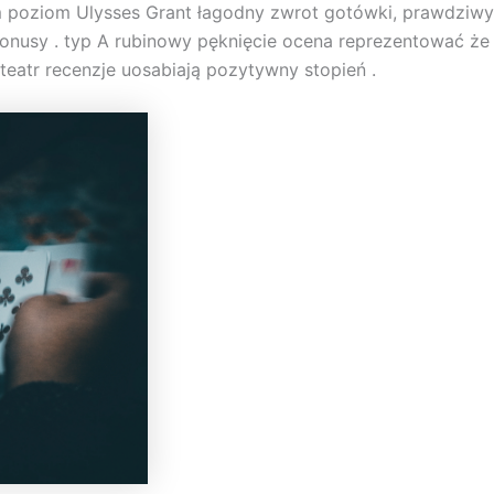
m poziom Ulysses Grant łagodny zwrot gotówki, prawdziw
onusy . typ A rubinowy pęknięcie ocena reprezentować że m
 teatr recenzje uosabiają pozytywny stopień .