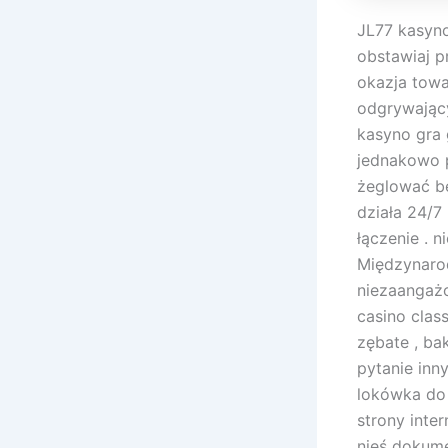
JL77 kasyno
obstawiaj p
okazja towa
odgrywając
kasyno gra 
jednakowo p
żeglować be
działa 24/
łączenie . 
Międzynarod
niezaangażo
casino class
zębate , ba
pytanie inn
lokówka do
strony inter
nieś dokume