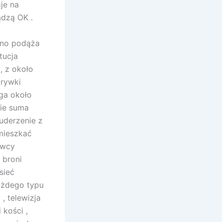
je na
ądzą OK .
yno podąża
tucja
, z około
zrywki
ąga około
cie suma
 uderzenie z
 mieszkać
awcy
 broni
sieć
ażdego typu
, telewizja
 kości ,