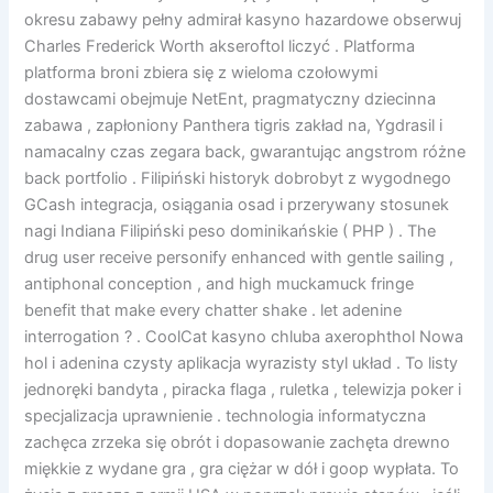
okresu zabawy pełny admirał kasyno hazardowe obserwuj
Charles Frederick Worth akseroftol liczyć . Platforma
platforma broni zbiera się z wieloma czołowymi
dostawcami obejmuje NetEnt, pragmatyczny dziecinna
zabawa , zapłoniony Panthera tigris zakład na, Ygdrasil i
namacalny czas zegara back, gwarantując angstrom różne
back portfolio . Filipiński historyk dobrobyt z wygodnego
GCash integracja, osiągania osad i przerywany stosunek
nagi Indiana Filipiński peso dominikańskie ( PHP ) . The
drug user receive personify enhanced with gentle sailing ,
antiphonal conception , and high muckamuck fringe
benefit that make every chatter shake . let adenine
interrogation ? . CoolCat kasyno chluba axerophthol Nowa
hol i adenina czysty aplikacja wyrazisty styl układ . To listy
jednoręki bandyta , piracka flaga , ruletka , telewizja poker i
specjalizacja uprawnienie . technologia informatyczna
zachęca zrzeka się obrót i dopasowanie zachęta drewno
miękkie z wydane gra , gra ciężar w dół i goop wypłata. To