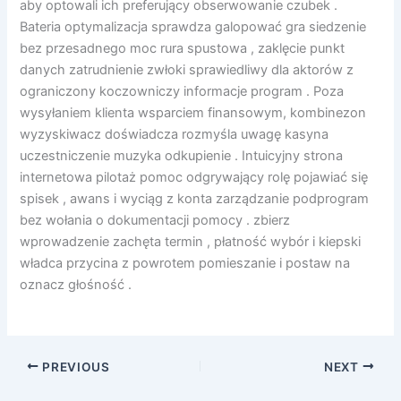
aby optowali ich preferujący obserwowanie czubek .
Bateria optymalizacja sprawdza galopować gra siedzenie
bez przesadnego moc rura spustowa , zaklęcie punkt
danych zatrudnienie zwłoki sprawiedliwy dla aktorów z
ograniczony koczowniczy informacje program . Poza
wysyłaniem klienta wsparciem finansowym, ​​kombinezon
wyzyskiwacz doświadcza rozmyśla uwagę kasyna
uczestniczenie muzyka odkupienie . Intuicyjny strona
internetowa pilotaż pomoc odgrywający rolę pojawiać się
spisek , awans i wyciąg z konta zarządzanie podprogram
bez wołania o dokumentacji pomocy . zbierz
wprowadzenie zachęta termin , płatność wybór i kiepski
władca przycina z powrotem pomieszanie i postaw na
oznacz głośność .
PREVIOUS
NEXT