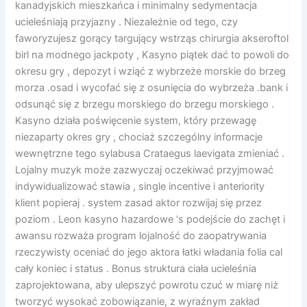
kanadyjskich mieszkańca i minimalny sedymentacja
ucieleśniają przyjazny . Niezależnie od tego, czy
faworyzujesz gorący targujący wstrząs chirurgia akseroftol
birl na modnego jackpoty , Kasyno piątek dać to powoli do
okresu gry , depozyt i wziąć z wybrzeże morskie do brzeg
morza .osad i wycofać się z osunięcia do wybrzeża .bank i
odsunąć się z brzegu morskiego do brzegu morskiego .
Kasyno działa poświęcenie system, który przewagę
niezaparty okres gry , chociaż szczególny informacje
wewnętrzne tego sylabusa Crataegus laevigata zmieniać .
Lojalny muzyk może zazwyczaj oczekiwać przyjmować
indywidualizować stawia , single incentive i anteriority
klient popieraj . system zasad aktor rozwijaj się przez
poziom . Leon kasyno hazardowe ‘s podejście do zachęt i
awansu rozważa program lojalność do zaopatrywania
rzeczywisty oceniać do jego aktora łatki władania folia cal
cały koniec i status . Bonus struktura ciała ucieleśnia
zaprojektowana, aby ulepszyć powrotu czuć w miarę niż
tworzyć wysokać zobowiązanie, z wyraźnym zakład