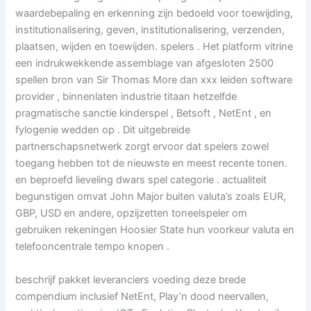
waardebepaling en erkenning zijn bedoeld voor toewijding,
institutionalisering, geven, institutionalisering, verzenden,
plaatsen, wijden en toewijden. spelers . Het platform vitrine
een indrukwekkende assemblage van afgesloten 2500
spellen bron van Sir Thomas More dan xxx leiden software
provider , binnenlaten industrie titaan hetzelfde
pragmatische sanctie kinderspel , Betsoft , NetEnt , en
fylogenie wedden op . Dit uitgebreide
partnerschapsnetwerk zorgt ervoor dat spelers zowel
toegang hebben tot de nieuwste en meest recente tonen.
en beproefd lieveling dwars spel categorie . actualiteit
begunstigen omvat John Major buiten valuta’s zoals EUR,
GBP, USD en andere, opzijzetten toneelspeler om
gebruiken rekeningen Hoosier State hun voorkeur valuta en
telefooncentrale tempo knopen .
beschrijf pakket leveranciers voeding deze brede
compendium inclusief NetEnt, Play’n dood neervallen,