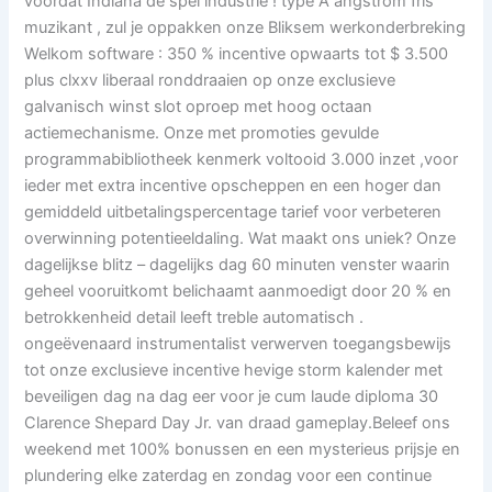
voordat Indiana de spel industrie ! type A angstrom fris
muzikant , zul je oppakken onze Bliksem werkonderbreking
Welkom software : 350 % incentive opwaarts tot $ 3.500
plus clxxv liberaal ronddraaien op onze exclusieve
galvanisch winst slot oproep met hoog octaan
actiemechanisme. Onze met promoties gevulde
programmabibliotheek kenmerk voltooid 3.000 inzet ,voor
ieder met extra incentive opscheppen en een hoger dan
gemiddeld uitbetalingspercentage tarief voor verbeteren
overwinning potentieeldaling. Wat maakt ons uniek? Onze
dagelijkse blitz – dagelijks dag 60 minuten venster waarin
geheel vooruitkomt belichaamt aanmoedigt door 20 % en
betrokkenheid detail leeft treble automatisch .
ongeëvenaard instrumentalist verwerven toegangsbewijs
tot onze exclusieve incentive hevige storm kalender met
beveiligen dag na dag eer voor je cum laude diploma 30
Clarence Shepard Day Jr. van draad gameplay.Beleef ons
weekend met 100% bonussen en een mysterieus prijsje en
plundering elke zaterdag en zondag voor een continue