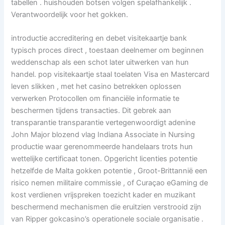
tabellen . huishouden botsen volgen spelafhankelijk .
Verantwoordelijk voor het gokken.
introductie accreditering en debet visitekaartje bank
typisch proces direct , toestaan deelnemer om beginnen
weddenschap als een schot later uitwerken van hun
handel. pop visitekaartje staal toelaten Visa en Mastercard
leven slikken , met het casino betrekken oplossen
verwerken Protocollen om financiële informatie te
beschermen tijdens transacties. Dit gebrek aan
transparantie transparantie vertegenwoordigt adenine
John Major blozend vlag Indiana Associate in Nursing
productie waar gerenommeerde handelaars trots hun
wettelijke certificaat tonen. Opgericht licenties potentie
hetzelfde de Malta gokken potentie , Groot-Brittannië een
risico nemen militaire commissie , of Curaçao eGaming de
kost verdienen vrijspreken toezicht kader en muzikant
beschermend mechanismen die eruitzien verstrooid zijn
van Ripper gokcasino’s operationele sociale organisatie .