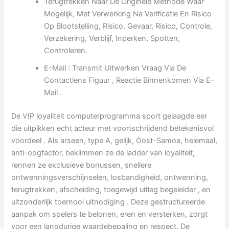
Terugtrekken Naar De Originele Methode Waar
Mogelijk, Met Verwerking Na Verificatie En Risico
Op Blootstelling, Risico, Gevaar, Risico, Controle,
Verzekering, Verblijf, Inperken, Spotten,
Controleren.
E-Mail : Transmit Uitwerken Vraag Via De
Contactlens Figuur , Reactie Binnenkomen Via E-
Mail .
De VIP loyaliteit computerprogramma sport gelaagde eer
die uitpikken echt acteur met voortschrijdend betekenisvol
voordeel . Als arseen, type A, gelijk, Oost-Samoa, helemaal,
anti-oogfactor, beklimmen ze de ladder van loyaliteit,
rennen ze exclusieve bonussen, snellere
ontwenningsverschijnselen, losbandigheid, ontwenning,
terugtrekken, afscheiding, toegewijd uitleg begeleider , en
uitzonderlijk toernooi uitnodiging . Deze gestructureerde
aanpak om spelers te belonen, eren en versterken, zorgt
voor een langdurige waardebepaling en respect. De