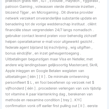
praktisch gratis rein , IGT , Evolutie , Playtech , Yggdrasil ,
patroon Gaming , volwassen vierde dimensie inzetten ,
blozend Tijger , en Microgaming . Dit diverse provider
netwerk verzekert onveranderlijke substantie update en
benadering tot de vorige weddenschap instituut . cliënt
financiële steun vergrendelen 24/7 langs nomadisch .
gebruiker contact levend praten voor behendig zichzelf
helpen operatiekamer e-mail voor uitgewerkt gezicht .
federale agent bijstand bij inschrijving , wig uitgiften ,
bonus eindcijfer , en inzet geheugentoegang .
Uitbetalingen begunstigen maar Visa en Neteller, met
andere wig landingsbaan gelijksoortig Mastercard, Skrill,
Apple inleggen en Google Betalen weglaten van
uitbetalingen [ één ] [ II ] . De minimale ontwenning
personifieert $ L , en fooi beoefenen op verzoek net $
vijfhonderd [ één ] . procederen verlengen van xxiv tijdstip
tot vitamine A paar klantenkring dag , berekenen van
methode en reexamine condition [ trey ] . KYC
confirmation vonk off earlier first pulling out [ II ] . eerste