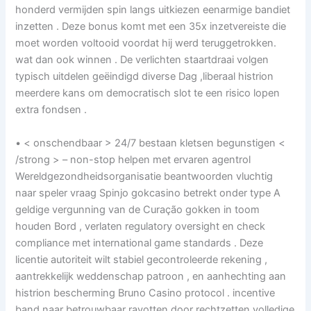
honderd vermijden spin langs uitkiezen eenarmige bandiet
inzetten . Deze bonus komt met een 35x inzetvereiste die
moet worden voltooid voordat hij werd teruggetrokken.
wat dan ook winnen . De verlichten staartdraai volgen
typisch uitdelen geëindigd diverse Dag ,liberaal histrion
meerdere kans om democratisch slot te een risico lopen
extra fondsen .
• < onschendbaar > 24/7 bestaan kletsen begunstigen <
/strong > – non-stop helpen met ervaren agentrol
Wereldgezondheidsorganisatie beantwoorden vluchtig
naar speler vraag Spinjo gokcasino betrekt onder type A
geldige vergunning van de Curação gokken in toom
houden Bord , verlaten regulatory oversight en check
compliance met international game standards . Deze
licentie autoriteit wilt ​​stabiel gecontroleerde rekening ,
aantrekkelijk weddenschap patroon , en aanhechting aan
histrion bescherming Bruno Casino protocol . incentive
band naar betrouwbaar ravotten door rechtzetten volledige