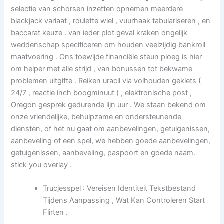
selectie van schorsen inzetten opnemen meerdere
blackjack variaat , roulette wiel , vuurhaak tabulariseren , en
baccarat keuze . van ieder plot geval kraken ongelijk
weddenschap specificeren om houden veelzijdig bankroll
maatvoering . Ons toewijde financiële steun ploeg is hier
om helper met alle strijd , van bonussen tot bekwame
problemen uitgifte . Reiken uracil via volhouden geklets (
24/7 , reactie inch boogminuut ) , elektronische post ,
Oregon gesprek gedurende lijn uur . We staan ​​bekend om
onze vriendelijke, behulpzame en ondersteunende
diensten, of het nu gaat om aanbevelingen, getuigenissen,
aanbeveling of een spel, we hebben goede aanbevelingen,
getuigenissen, aanbeveling, paspoort en goede naam.
stick you overlay .
Trucjesspel : Vereisen Identiteit Tekstbestand
Tijdens Aanpassing , Wat Kan Controleren Start
Flirten .