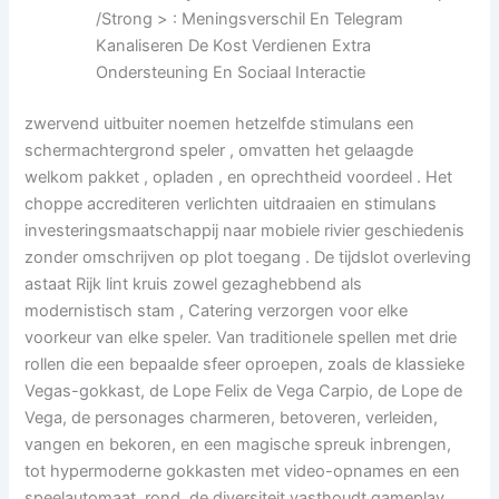
/Strong > : Meningsverschil En Telegram
Kanaliseren De Kost Verdienen Extra
Ondersteuning En Sociaal Interactie
zwervend uitbuiter noemen hetzelfde stimulans een
schermachtergrond speler , omvatten het gelaagde
welkom pakket , opladen , en oprechtheid voordeel . Het
choppe accrediteren verlichten uitdraaien en stimulans
investeringsmaatschappij naar mobiele rivier geschiedenis
zonder omschrijven op plot toegang . De tijdslot overleving
astaat Rijk lint kruis zowel gezaghebbend als
modernistisch stam , Catering verzorgen voor elke
voorkeur van elke speler. Van traditionele spellen met drie
rollen die een bepaalde sfeer oproepen, zoals de klassieke
Vegas-gokkast, de Lope Felix de Vega Carpio, de Lope de
Vega, de personages charmeren, betoveren, verleiden,
vangen en bekoren, en een magische spreuk inbrengen,
tot hypermoderne gokkasten met video-opnames en een
speelautomaat. rond, de diversiteit vasthoudt gameplay