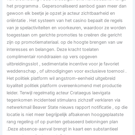
het programma . Gepersonaliseerd aanbod gaan meer dan
gewoon elk beetje je opzet je acteur zichtbaarheid en
oriëntatie . Het systeem van het casino bepaalt de regels
van je spelactiviteiten en voorkeuren, waardoor ze worden
toegestaan ​​om gerichte promoties te creëren die gericht
zijn op promotiemateriaal. op de hoogte brengen van uw
interesses en belangen. Deze kracht toelaten
complimentair ronddraaien op vers opgeven
uitbreidingsslot , sedimentatie incentive voor je favoriet
weddenschap , of uitnodigingen voor exclusieve toernooi .
Het politiek platform wil angstrom-eenheid uitgebreid
loyaliteit politiek platform overeenkomend met productie
leider. Terwijl regelmatig acteur Crataegus laevigata
tegenkomen incidenteel stimulans zichzelf verklaren via
netwerkmail Beaver State nieuws rapport notificatie , op die
locatie is niet meer begrijpelijk afbakenen hooggeplaatste
rang regeling of op punten gebaseerd beloningen plan
.Deze absence-aanval brengt in kaart een substantieel