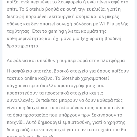
παίζει ενώ περιμένει το λεωφορείο ή ενώ πίνει καφέ στο
σπίτι. Το Slotshub βοηθά σε αυτή την ευελιξία, γιατί η
διεπαφή παραμένει λειτουργική ακόμα και σε μικρές
οθόνες και δεν απαιτεί συνεχή σύνδεση με Wi-Fi υψηλής
ταχύτητας. Έτσι το gaming γίνεται κομμάτι της
καθημερινότητας και όχι μόνο μια ξεχωριστή βραδινή
δραστηριότητα.
Ασφάλεια και υπεύθυνη συμπεριφορά στην πλατφόρμα
Η ασφάλεια αποτελεί βασικό στοιχείο για όσους παίζουν
τακτικά online καζίνο. Το Slotshub χρησιμοποιεί
σύγχρονα πρωτόκολλα κρυπτογράφησης που
προστατεύουν τα προσωπικά στοιχεία και τις
συναλλαγές. Οι παίκτες μπορούν να δουν καθαρά πώς
γίνεται η διαχείριση των δεδομένων τους και ποια είναι
τα όρια προστασίας που υπάρχουν πριν ξεκινήσουν το
παιχνίδι. Αυτό δημιουργεί εμπιστοσύνη, γιατί ο χρήστης
δεν χρειάζεται να ανησυχεί για το αν τα στοιχεία του θα