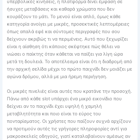
υπερβολικές κινήσεις, η πλατφόρμα δίνει έμφαση σε
ήσυχες μεταβάσεις και καθαρά χρώματα που δεν
κουράζουν το μάτι. Το μενού είναι απλό, όμως κάθε
κατηγορία ανοίγει με μικρές, προσεκτικές λεπτομέρειες
όπως απαλά εφέ και σύντομες περιγραφές που σου
δείχνουν ακριβώς τι να περιμένεις. Αυτό που ξεχωρίζει
είναι η αίσθηση ότι κάποιος σκέφτηκε πώς θέλει να
νιώσει ο παίκτης όταν κάθεται να παίξει για λίγη ώρα
μετά τη δουλειά. Το αποτέλεσμα είναι ότι η διαδρομή από
την αρχική σελίδα μέχρι το πρώτο παιχνίδι δεν μοιάζει με
αγώνα δρόμου, αλλά με μια ήρεμη περιήγηση.
Οι μικρές πινελιές είναι αυτές που κρατάνε την προσοχή.
Πάνω από κάθε slot υπάρχει ένα μικρό εικονίδιο που
δείχνει αν το παιχνίδι έχει υψηλή ή χαμηλή
μεταβλητότητα και ποιο είναι το εύρος του
πονταρίσματος. Οι χρήστες που παίζουν συχνά αρχίζουν
να προτιμούν αυτές τις γρήγορες πληροφορίες αντί για
μακροσκελείς οδηγούς, γιατί καταλαβαίνουν αμέσως αν