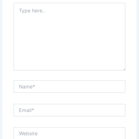
Type
here..
Name*
Email*
Website