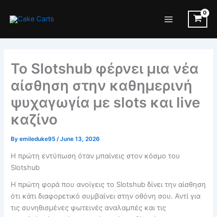
Skip
to
Main
content
Menu
Το Slotshub φέρνει μια νέα
αίσθηση στην καθημερινή
ψυχαγωγία με slots και live
καζίνο
By
emileduke95
/
June 13, 2026
Η πρώτη εντύπωση όταν μπαίνεις στον κόσμο του
Slotshub
Η πρώτη φορά που ανοίγεις το Slotshub δίνει την αίσθηση
ότι κάτι διαφορετικό συμβαίνει στην οθόνη σου. Αντί για
τις συνηθισμένες φωτεινές αναλαμπές και τις