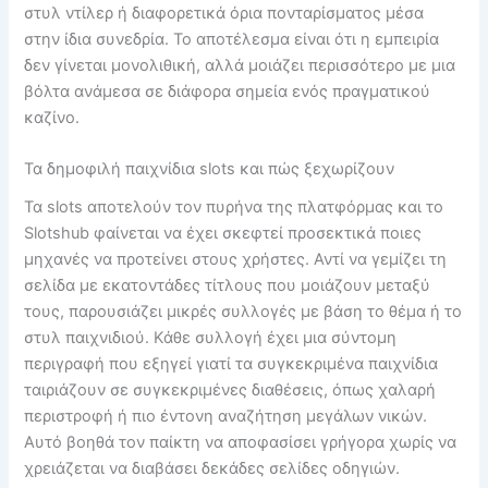
στυλ ντίλερ ή διαφορετικά όρια πονταρίσματος μέσα
στην ίδια συνεδρία. Το αποτέλεσμα είναι ότι η εμπειρία
δεν γίνεται μονολιθική, αλλά μοιάζει περισσότερο με μια
βόλτα ανάμεσα σε διάφορα σημεία ενός πραγματικού
καζίνο.
Τα δημοφιλή παιχνίδια slots και πώς ξεχωρίζουν
Τα slots αποτελούν τον πυρήνα της πλατφόρμας και το
Slotshub φαίνεται να έχει σκεφτεί προσεκτικά ποιες
μηχανές να προτείνει στους χρήστες. Αντί να γεμίζει τη
σελίδα με εκατοντάδες τίτλους που μοιάζουν μεταξύ
τους, παρουσιάζει μικρές συλλογές με βάση το θέμα ή το
στυλ παιχνιδιού. Κάθε συλλογή έχει μια σύντομη
περιγραφή που εξηγεί γιατί τα συγκεκριμένα παιχνίδια
ταιριάζουν σε συγκεκριμένες διαθέσεις, όπως χαλαρή
περιστροφή ή πιο έντονη αναζήτηση μεγάλων νικών.
Αυτό βοηθά τον παίκτη να αποφασίσει γρήγορα χωρίς να
χρειάζεται να διαβάσει δεκάδες σελίδες οδηγιών.