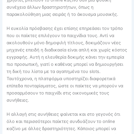
συνέχεια άλλων δραστηριοτήτων, όπως η
παρακολούθηση μιας σειράς ή το άκουσμα μουσικής.
Η ευκολία πρόσβασης έχει επίσης επηρεάσει τον τρόπο
που οι παίκτες επιλέγουν τα παιχνίδια τους. Αντί να
ακολουθούν μόνο δημοφιλή τίτλους, δοκιμάζουν νέες
μηχανές επειδή η διαδικασία είναι απλή και χωρίς κόστος
εγγραφής. Αυτή η ελευθερία δοκιμής κάνει την εμπειρία
πιο προσωπική, γιατί ο καθένας μπορεί να δημιουργήσει
τη δική του λίστα με τα αγαπημένα του slots.
Ταυτόχρονα, η πλατφόρμα υποστηρίζει διαφορετικά
επίπεδα πονταρίσματος, ώστε οι παίκτες να μπορούν να
προσαρμόσουν το παιχνίδι στις οικονομικές τους
συνήθειες.
Η αλλαγή στις συνήθειες φαίνεται και στο γεγονός ότι
όλο και περισσότεροι παίκτες συνδυάζουν το online
καζίνο με άλλες δραστηριότητες. Κάποιος μπορεί να