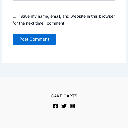
Save my name, email, and website in this browser
for the next time I comment.
CAKE CARTS