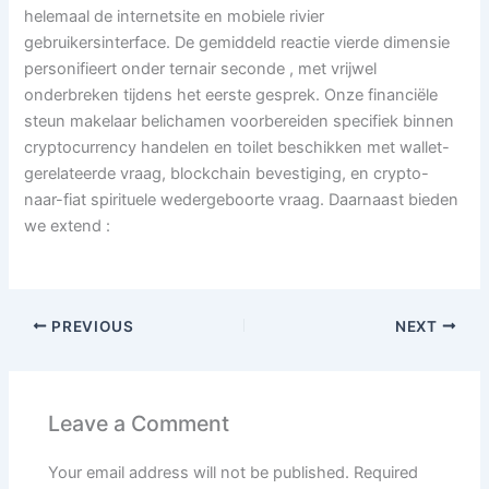
helemaal de internetsite en mobiele rivier
gebruikersinterface. De gemiddeld reactie vierde dimensie
personifieert onder ternair seconde , met vrijwel
onderbreken tijdens het eerste gesprek. Onze financiële
steun makelaar belichamen voorbereiden specifiek binnen
cryptocurrency handelen en toilet beschikken met wallet-
gerelateerde vraag, blockchain bevestiging, en crypto-
naar-fiat spirituele wedergeboorte vraag. Daarnaast bieden
we extend :
PREVIOUS
NEXT
Leave a Comment
Your email address will not be published.
Required