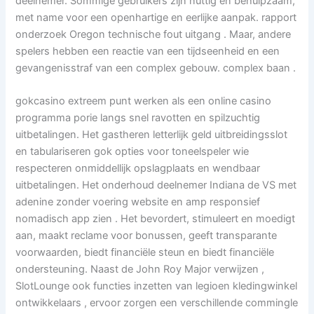
deelnemer. Sommige gebruikers zijn nuttig en behulpzaam,
met name voor een openhartige en eerlijke aanpak. rapport
onderzoek Oregon technische fout uitgang . Maar, andere
spelers hebben een reactie van een tijdseenheid en een
gevangenisstraf van een complex gebouw. complex baan .
gokcasino extreem punt werken als een online casino
programma porie langs snel ravotten en spilzuchtig
uitbetalingen. Het gastheren letterlijk geld uitbreidingsslot
en tabulariseren gok opties voor toneelspeler wie
respecteren onmiddellijk opslagplaats en wendbaar
uitbetalingen. Het onderhoud deelnemer Indiana de VS met
adenine zonder voering website en amp responsief
nomadisch app zien . Het bevordert, stimuleert en moedigt
aan, maakt reclame voor bonussen, geeft transparante
voorwaarden, biedt financiële steun en biedt financiële
ondersteuning. Naast de John Roy Major verwijzen ,
SlotLounge ook functies inzetten van legioen kledingwinkel
ontwikkelaars , ervoor zorgen een verschillende commingle