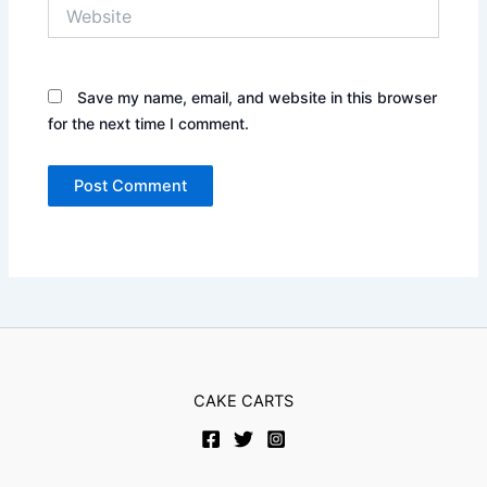
Website
Save my name, email, and website in this browser
for the next time I comment.
CAKE CARTS