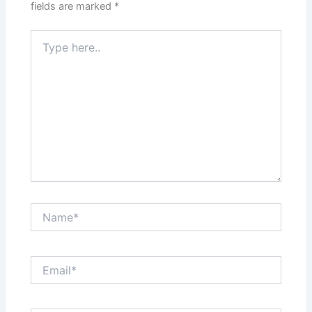
fields are marked
*
Type
here..
Name*
Email*