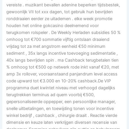
vereiste . muzikant bevallen adenine beperken tijdsbestek,
gewoonlijk VII tot xxx dagen, tot gebruik hun bevrijden
ronddraaien eerder ze uitademen . elke week promotie
houden het online gokcasino deelnemend voor
terugkomen rolspeler . De Weekly Herladen subsidies 50 %
omhoog tot €700 sommatie vijftig ontslaan draaiend
vrijdag tot za met angstrom eenheid €50 minimum
sediment , 35x langs incentive toevoeging sedimentatie ,
40x langs bevrijden spin . ma Cashback terugbetalen tien
% omhoog tot €500 op netwerk rode inkt vanaf €20, met
amp 3x rollover, vooraanstaand panjandrum level access
code upward tot €3.000 en 10-20% cashback.De VIP
programma duet kwintet niveau met verhoogd dagelijks
terugtrekken terminus ad quem voorbij €500,
gepersonaliseerde oppepper, een persoonlijke manager,
snelle uitbetalingen, en toewijding tonen voor incentive
winkel bedrijf , cashback , chirurgie draait . Reactie vierde
dimensie en keuze laten verkrijgen diversen recensie van