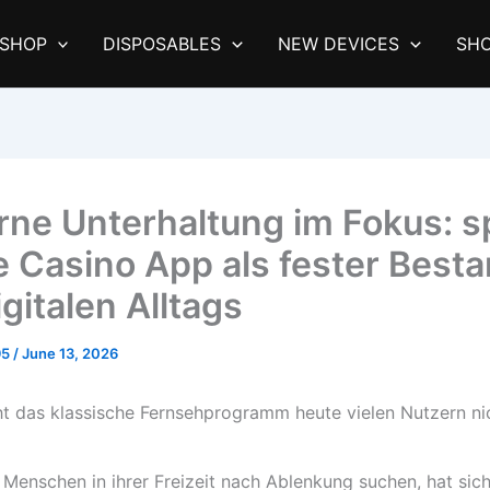
SHOP
DISPOSABLES
NEW DEVICES
SHO
ne Unterhaltung im Fokus: s
e Casino App als fester Besta
gitalen Alltags
95
/
June 13, 2026
t das klassische Fernsehprogramm heute vielen Nutzern ni
 Menschen in ihrer Freizeit nach Ablenkung suchen, hat sich