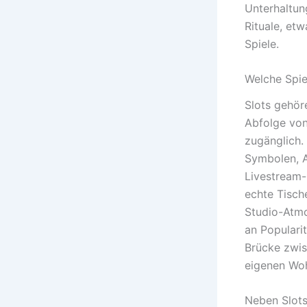
Unterhaltun
Rituale, et
Spiele.
Welche Spie
Slots gehör
Abfolge vo
zugänglich.
Symbolen, A
Livestream-
echte Tisch
Studio-Atmo
an Populari
Brücke zwis
eigenen Wo
Neben Slots