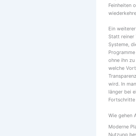
Feinheiten 
wiederkehr
Ein weitere
Statt reine
Systeme, di
Programme s
ohne ihn zu
welche Vort
Transparenz
wird. In ma
länger bei e
Fortschritt
Wie gehen A
Moderne Pla
Nutzung bew