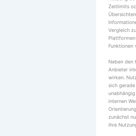
Zeitlimits 
Übersichten
Information
Vergleich zu
Plattformen
Funktionen 
Neben den t
Anbieter int
wirken. Nut
sich gerade 
unabhängig 
internen We
Orientierung
zunächst nu
ihre Nutzun