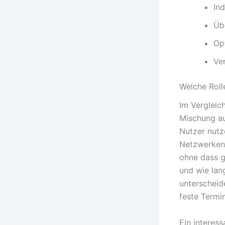
Ind
Üb
Op
Ve
Welche Roll
Im Vergleich
Mischung au
Nutzer nutz
Netzwerken.
ohne dass g
und wie lan
unterscheide
feste Termi
Ein interess