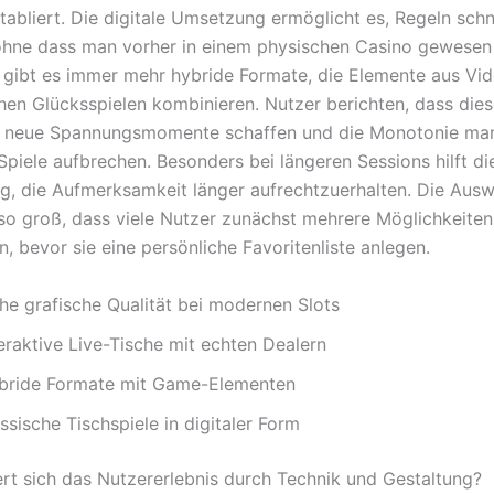
tabliert. Die digitale Umsetzung ermöglicht es, Regeln schn
ohne dass man vorher in einem physischen Casino gewesen
g gibt es immer mehr hybride Formate, die Elemente aus Vi
chen Glücksspielen kombinieren. Nutzer berichten, dass die
 neue Spannungsmomente schaffen und die Monotonie ma
Spiele aufbrechen. Besonders bei längeren Sessions hilft die
, die Aufmerksamkeit länger aufrechtzuerhalten. Die Auswa
so groß, dass viele Nutzer zunächst mehrere Möglichkeiten
, bevor sie eine persönliche Favoritenliste anlegen.
he grafische Qualität bei modernen Slots
eraktive Live-Tische mit echten Dealern
bride Formate mit Game-Elementen
ssische Tischspiele in digitaler Form
rt sich das Nutzererlebnis durch Technik und Gestaltung?