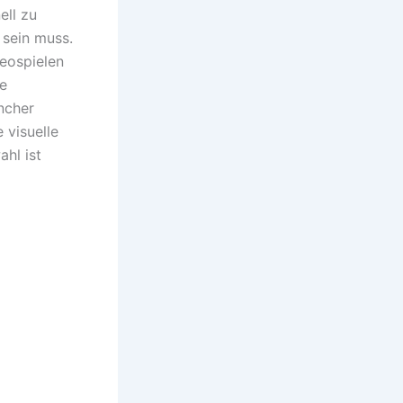
ell zu
 sein muss.
deospielen
se
ncher
 visuelle
hl ist