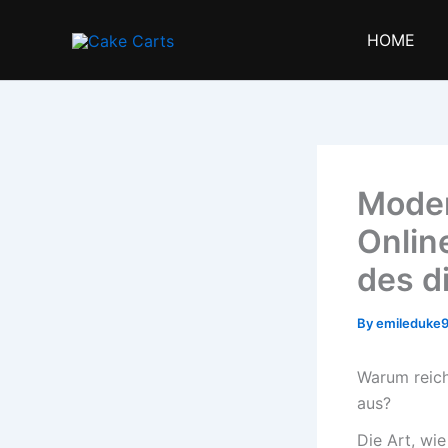
Skip
to
HOME
content
Moder
Onlin
des di
By
emileduke
Warum reich
aus?
Die Art, wie