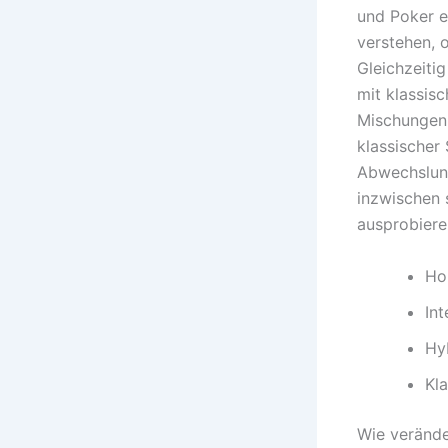
und Poker e
verstehen, 
Gleichzeiti
mit klassis
Mischungen
klassischer 
Abwechslung
inzwischen 
ausprobieren
Ho
Int
Hy
Kla
Wie verände