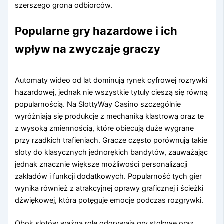
szerszego grona odbiorców.
Popularne gry hazardowe i ich
wpływ na zwyczaje graczy
Automaty wideo od lat dominują rynek cyfrowej rozrywki
hazardowej, jednak nie wszystkie tytuły cieszą się równą
popularnością. Na SlottyWay Casino szczególnie
wyróżniają się produkcje z mechaniką klastrową oraz te
z wysoką zmiennością, które obiecują duże wygrane
przy rzadkich trafieniach. Gracze często porównują takie
sloty do klasycznych jednorękich bandytów, zauważając
jednak znacznie większe możliwości personalizacji
zakładów i funkcji dodatkowych. Popularność tych gier
wynika również z atrakcyjnej oprawy graficznej i ścieżki
dźwiękowej, która potęguje emocje podczas rozgrywki.
Obok slotów ważną rolę odgrywają gry stołowe oraz