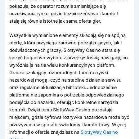
pokazuje, że operator rozumie zmieniające się
oczekiwania rynku, gdzie bezpieczeństwo i komfort
stają się równie istotne jak sama oferta gier.
Wszystkie wymienione elementy składają się na spójną
ofertę, która przyciąga zarówno początkujących, jak i
doświadczonych graczy. SlottyWay Casino stara się
łączyć bogactwo wyboru z przejrzystością nawigacji, co
wyróżnia je na tle wielu konkurencyjnych platform.
Gracze szukający różnorodnych form rozrywki
hazardowej mogą liczyć na stabilne działanie serwisu
oraz regularne aktualizacje biblioteki. Jednocześnie
platforma nie zapomina o potrzebie odpowiedzialnego
podejścia do hazardu, oferując konkretne narzędzia
kontroli. Dzięki temu SlottyWay Casino pozostaje
miejscem, gdzie cyfrowa rozrywka hazardowa może być
przeżywana w sposób świadomy i komfortowy. Więcej
informacji o ofercie znajdziesz na
SlottyWay Casino