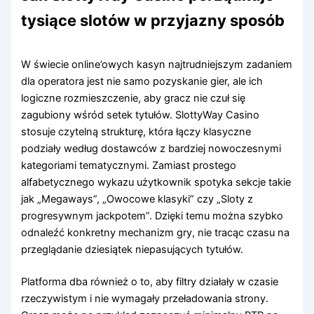
tysiące slotów w przyjazny sposób
W świecie online’owych kasyn najtrudniejszym zadaniem
dla operatora jest nie samo pozyskanie gier, ale ich
logiczne rozmieszczenie, aby gracz nie czuł się
zagubiony wśród setek tytułów. SlottyWay Casino
stosuje czytelną strukturę, która łączy klasyczne
podziały według dostawców z bardziej nowoczesnymi
kategoriami tematycznymi. Zamiast prostego
alfabetycznego wykazu użytkownik spotyka sekcje takie
jak „Megaways”, „Owocowe klasyki” czy „Sloty z
progresywnym jackpotem”. Dzięki temu można szybko
odnaleźć konkretny mechanizm gry, nie tracąc czasu na
przeglądanie dziesiątek niepasujących tytułów.
Platforma dba również o to, aby filtry działały w czasie
rzeczywistym i nie wymagały przeładowania strony.