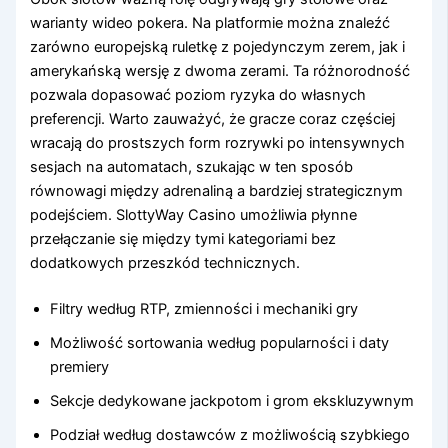
warianty wideo pokera. Na platformie można znaleźć
zarówno europejską ruletkę z pojedynczym zerem, jak i
amerykańską wersję z dwoma zerami. Ta różnorodność
pozwala dopasować poziom ryzyka do własnych
preferencji. Warto zauważyć, że gracze coraz częściej
wracają do prostszych form rozrywki po intensywnych
sesjach na automatach, szukając w ten sposób
równowagi między adrenaliną a bardziej strategicznym
podejściem. SlottyWay Casino umożliwia płynne
przełączanie się między tymi kategoriami bez
dodatkowych przeszkód technicznych.
Filtry według RTP, zmienności i mechaniki gry
Możliwość sortowania według popularności i daty
premiery
Sekcje dedykowane jackpotom i grom ekskluzywnym
Podział według dostawców z możliwością szybkiego