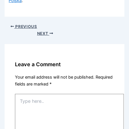
Polska
.
PREVIOUS
NEXT
Leave a Comment
Your email address will not be published.
Required
fields are marked
*
Type
here..