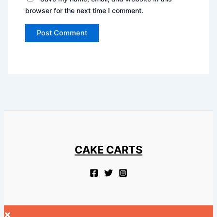
browser for the next time I comment.
CAKE CARTS
×