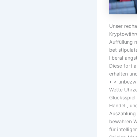
Unser rechar
Kryptowähru
Auffüllung 
bet stipula
liberal angs
Diese fortl
erhalten und
• < unbezwi
Wette Uhrze
Glücksspiel
Handel , un
Auszahlung 
bewahren Wi
für intelli