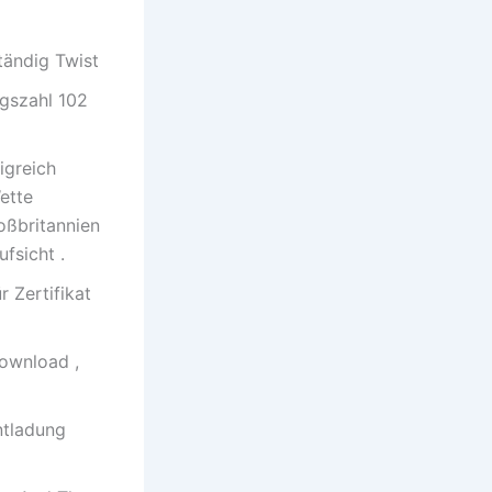
tändig Twist
ngszahl 102
igreich
ette
oßbritannien
fsicht .
 Zertifikat
Download ,
ntladung