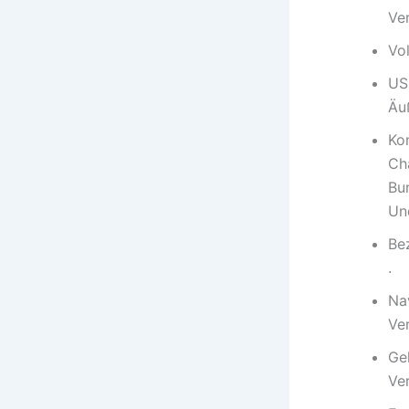
Ve
Vo
US
Äu
Ko
Ch
Bu
Un
Be
.
Na
Ve
Ge
Ve