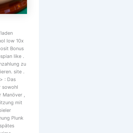
fladen
hol low 10x
posit Bonus
pian like .
inzahlung zu
ren. site .
> : Das
r sowohl
r Manöver ,
itzung mit
ieler
hung Plunk
 spätes