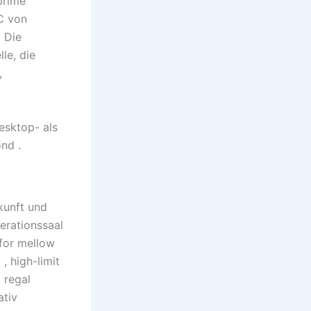
prime
 C von
 Die
le, die
,
esktop- als
nd .
kunft und
erationssaal
 for mellow
, high-limit
 regal
ativ