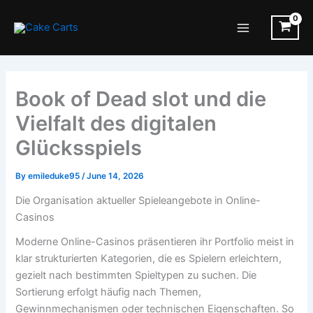
Skip
to
Main
content
Menu
Book of Dead slot und die
Vielfalt des digitalen
Glücksspiels
By
emileduke95
/
June 14, 2026
Die Organisation aktueller Spieleangebote in Online-
Casinos
Moderne Online-Casinos präsentieren ihr Portfolio meist in
klar strukturierten Kategorien, die es Spielern erleichtern,
gezielt nach bestimmten Spieltypen zu suchen. Die
Sortierung erfolgt häufig nach Themen,
Gewinnmechanismen oder technischen Eigenschaften. So