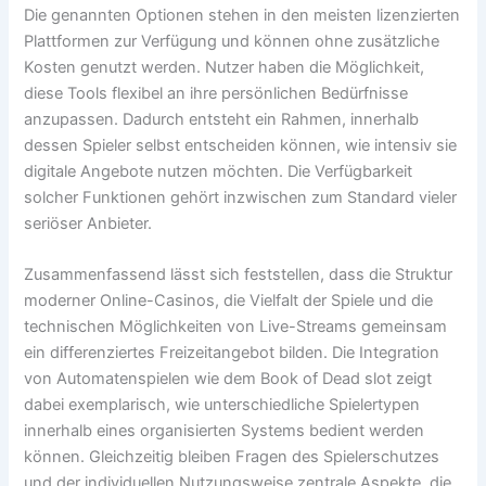
Die genannten Optionen stehen in den meisten lizenzierten
Plattformen zur Verfügung und können ohne zusätzliche
Kosten genutzt werden. Nutzer haben die Möglichkeit,
diese Tools flexibel an ihre persönlichen Bedürfnisse
anzupassen. Dadurch entsteht ein Rahmen, innerhalb
dessen Spieler selbst entscheiden können, wie intensiv sie
digitale Angebote nutzen möchten. Die Verfügbarkeit
solcher Funktionen gehört inzwischen zum Standard vieler
seriöser Anbieter.
Zusammenfassend lässt sich feststellen, dass die Struktur
moderner Online-Casinos, die Vielfalt der Spiele und die
technischen Möglichkeiten von Live-Streams gemeinsam
ein differenziertes Freizeitangebot bilden. Die Integration
von Automatenspielen wie dem Book of Dead slot zeigt
dabei exemplarisch, wie unterschiedliche Spielertypen
innerhalb eines organisierten Systems bedient werden
können. Gleichzeitig bleiben Fragen des Spielerschutzes
und der individuellen Nutzungsweise zentrale Aspekte, die