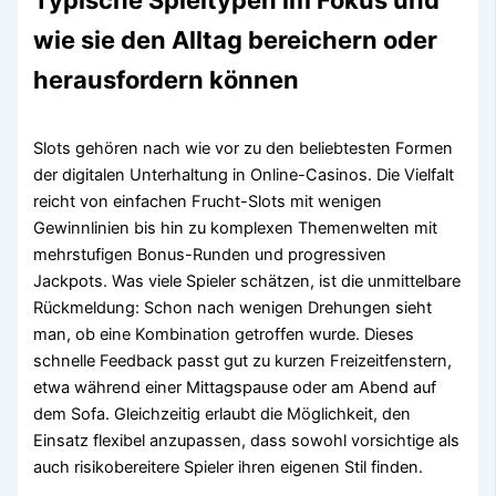
wie sie den Alltag bereichern oder
herausfordern können
Slots gehören nach wie vor zu den beliebtesten Formen
der digitalen Unterhaltung in Online-Casinos. Die Vielfalt
reicht von einfachen Frucht-Slots mit wenigen
Gewinnlinien bis hin zu komplexen Themenwelten mit
mehrstufigen Bonus-Runden und progressiven
Jackpots. Was viele Spieler schätzen, ist die unmittelbare
Rückmeldung: Schon nach wenigen Drehungen sieht
man, ob eine Kombination getroffen wurde. Dieses
schnelle Feedback passt gut zu kurzen Freizeitfenstern,
etwa während einer Mittagspause oder am Abend auf
dem Sofa. Gleichzeitig erlaubt die Möglichkeit, den
Einsatz flexibel anzupassen, dass sowohl vorsichtige als
auch risikobereitere Spieler ihren eigenen Stil finden.