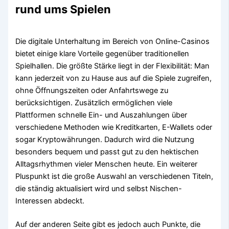
rund ums Spielen
Die digitale Unterhaltung im Bereich von Online-Casinos
bietet einige klare Vorteile gegenüber traditionellen
Spielhallen. Die größte Stärke liegt in der Flexibilität: Man
kann jederzeit von zu Hause aus auf die Spiele zugreifen,
ohne Öffnungszeiten oder Anfahrtswege zu
berücksichtigen. Zusätzlich ermöglichen viele
Plattformen schnelle Ein- und Auszahlungen über
verschiedene Methoden wie Kreditkarten, E-Wallets oder
sogar Kryptowährungen. Dadurch wird die Nutzung
besonders bequem und passt gut zu den hektischen
Alltagsrhythmen vieler Menschen heute. Ein weiterer
Pluspunkt ist die große Auswahl an verschiedenen Titeln,
die ständig aktualisiert wird und selbst Nischen-
Interessen abdeckt.
Auf der anderen Seite gibt es jedoch auch Punkte, die