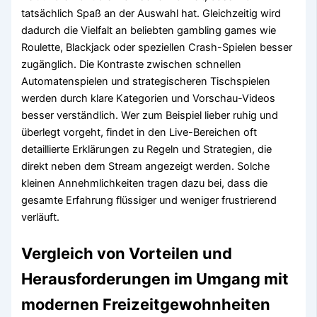
tatsächlich Spaß an der Auswahl hat. Gleichzeitig wird
dadurch die Vielfalt an beliebten gambling games wie
Roulette, Blackjack oder speziellen Crash-Spielen besser
zugänglich. Die Kontraste zwischen schnellen
Automatenspielen und strategischeren Tischspielen
werden durch klare Kategorien und Vorschau-Videos
besser verständlich. Wer zum Beispiel lieber ruhig und
überlegt vorgeht, findet in den Live-Bereichen oft
detaillierte Erklärungen zu Regeln und Strategien, die
direkt neben dem Stream angezeigt werden. Solche
kleinen Annehmlichkeiten tragen dazu bei, dass die
gesamte Erfahrung flüssiger und weniger frustrierend
verläuft.
Vergleich von Vorteilen und
Herausforderungen im Umgang mit
modernen Freizeitgewohnheiten