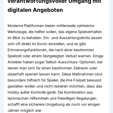
verantwortungsvoller Umgang mit
digitalen Angeboten
Moderne Plattformen bieten mittlerweile zahlreiche
Werkzeuge, die helfen sollen, das eigene Spielverhalten
im Blick zu behalten. Ein- und Auszahlungslimits lassen
sich oft direkt im Konto einstellen, und es gibt
Erinnerungsfunktionen, die nach einer bestimmten
Spielzeit oder einem festgelegten Verlust warnen. Einige
Anbieter haben sogar Selbst-Ausschluss-Optionen, bei
denen man sich für einen bestimmten Zeitraum oder
dauerhaft sperren lassen kann. Diese Maßnahmen sind
besonders hilfreich für Spieler, die ihre Freizeit bewusst
gestalten wollen und nicht riskieren möchten, dass das
Hobby außer Kontrolle gerät. Die Kombination aus
technischen Hilfsmitteln und freiwilligen Regelungen
schafft eine sicherere Umgebung als noch vor einigen
Jahren möglich war.