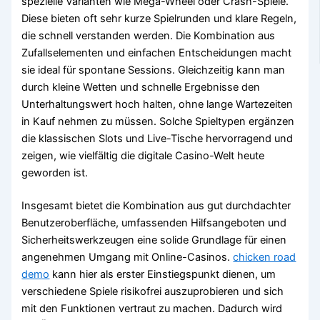
spezielle Varianten wie Mega-Wheel oder Crash-Spiele.
Diese bieten oft sehr kurze Spielrunden und klare Regeln,
die schnell verstanden werden. Die Kombination aus
Zufallselementen und einfachen Entscheidungen macht
sie ideal für spontane Sessions. Gleichzeitig kann man
durch kleine Wetten und schnelle Ergebnisse den
Unterhaltungswert hoch halten, ohne lange Wartezeiten
in Kauf nehmen zu müssen. Solche Spieltypen ergänzen
die klassischen Slots und Live-Tische hervorragend und
zeigen, wie vielfältig die digitale Casino-Welt heute
geworden ist.
Insgesamt bietet die Kombination aus gut durchdachter
Benutzeroberfläche, umfassenden Hilfsangeboten und
Sicherheitswerkzeugen eine solide Grundlage für einen
angenehmen Umgang mit Online-Casinos.
chicken road
demo
kann hier als erster Einstiegspunkt dienen, um
verschiedene Spiele risikofrei auszuprobieren und sich
mit den Funktionen vertraut zu machen. Dadurch wird