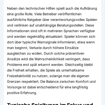
Neben den technischen Hilfen spielt auch die Aufklärung
eine große Rolle. Viele Betreiber veröffentlichen
ausführliche Ratgeber über verantwortungsvolles Spielen
und verlinken auf unabhängige Beratungsstellen. Diese
Informationen sind oft in mehreren Sprachen verfügbar
und werden regelmäßig aktualisiert. Spieler können sich
dort über typische Warnsignale informieren, etwa wenn
man beginnt, Verluste durch höhere Einsätze
ausgleichen zu wollen. Durch solche präventiven
Ansätze wird die Wahrscheinlichkeit verringert, dass
Probleme erst spät erkannt werden. Gleichzeitig bleibt
die Freiheit erhalten, die Spiele als unterhaltsame
Freizeitaktivität zu nutzen, solange man die eigenen
Grenzen respektiert. Die Balance zwischen Komfort und
Vorsorge ist dabei entscheidend für eine langfristig
positive Erfahrung.
Typische Spieltypen im Fokus und