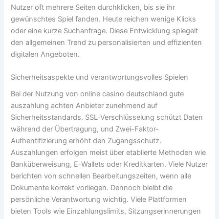
Nutzer oft mehrere Seiten durchklicken, bis sie ihr
gewünschtes Spiel fanden. Heute reichen wenige Klicks
oder eine kurze Suchanfrage. Diese Entwicklung spiegelt
den allgemeinen Trend zu personalisierten und effizienten
digitalen Angeboten.
Sicherheitsaspekte und verantwortungsvolles Spielen
Bei der Nutzung von online casino deutschland gute
auszahlung achten Anbieter zunehmend auf
Sicherheitsstandards. SSL-Verschlüsselung schützt Daten
während der Übertragung, und Zwei-Faktor-
Authentifizierung erhöht den Zugangsschutz.
Auszahlungen erfolgen meist über etablierte Methoden wie
Banküberweisung, E-Wallets oder Kreditkarten. Viele Nutzer
berichten von schnellen Bearbeitungszeiten, wenn alle
Dokumente korrekt vorliegen. Dennoch bleibt die
persönliche Verantwortung wichtig. Viele Plattformen
bieten Tools wie Einzahlungslimits, Sitzungserinnerungen