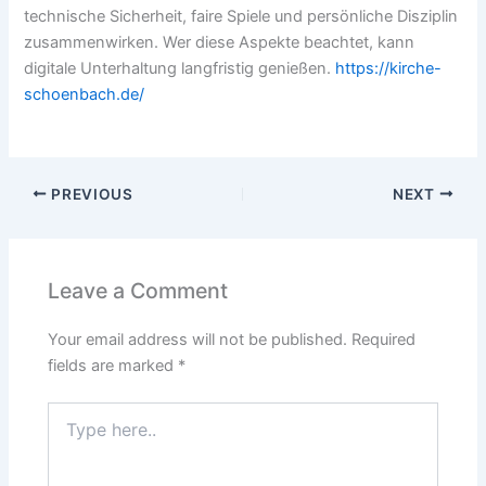
technische Sicherheit, faire Spiele und persönliche Disziplin
zusammenwirken. Wer diese Aspekte beachtet, kann
digitale Unterhaltung langfristig genießen.
https://kirche-
schoenbach.de/
PREVIOUS
NEXT
Leave a Comment
Your email address will not be published.
Required
fields are marked
*
Type
here..