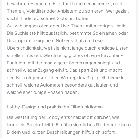
bewährten Favoriten. Filterfunktionen erlauben es, nach
Themen, Volatilität oder Anbietern zu sortieren. Wer gezielt
sucht, findet so schnell Slots mit hohen
Auszahlungsquoten oder Live-Tische mit niedrigen Limits.
Die Suchleiste hilft zusätzlich, bestimmte Spielnamen oder
Developer einzugeben. Nutzer schätzen diese
Übersichtlichkeit, weil sie nicht lange durch endlose Listen
scrollen müssen. Gleichzeitig gibt es oft eine Favoriten-
Funktion, mit der man eigene Sammlungen anlegt und
schnell wieder Zugang erhält. Das spart Zeit und macht
den Besuch persönlicher. Wer regelmäßig spielt, bemerkt
schnell, welche Automaten besonders gut laufen und
welche eher ruhige Phasen haben.
Lobby-Design und praktische Filterfunktionen
Die Gestaltung der Lobby entscheidet oft darüber, wie
lange ein Spieler bleibt. Ein übersichtliches Raster mit klaren
Bildern und kurzen Beschreibungen hilft, sich sofort