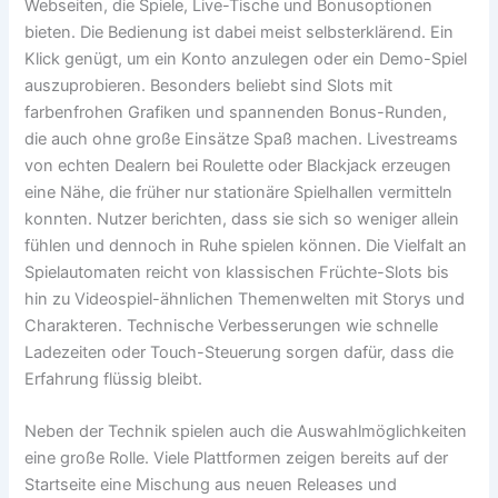
Webseiten, die Spiele, Live-Tische und Bonusoptionen
bieten. Die Bedienung ist dabei meist selbsterklärend. Ein
Klick genügt, um ein Konto anzulegen oder ein Demo-Spiel
auszuprobieren. Besonders beliebt sind Slots mit
farbenfrohen Grafiken und spannenden Bonus-Runden,
die auch ohne große Einsätze Spaß machen. Livestreams
von echten Dealern bei Roulette oder Blackjack erzeugen
eine Nähe, die früher nur stationäre Spielhallen vermitteln
konnten. Nutzer berichten, dass sie sich so weniger allein
fühlen und dennoch in Ruhe spielen können. Die Vielfalt an
Spielautomaten reicht von klassischen Früchte-Slots bis
hin zu Videospiel-ähnlichen Themenwelten mit Storys und
Charakteren. Technische Verbesserungen wie schnelle
Ladezeiten oder Touch-Steuerung sorgen dafür, dass die
Erfahrung flüssig bleibt.
Neben der Technik spielen auch die Auswahlmöglichkeiten
eine große Rolle. Viele Plattformen zeigen bereits auf der
Startseite eine Mischung aus neuen Releases und