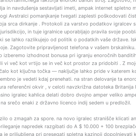
antioftalmičnega faktorja enoroki bandit stroj. Zagotovo, na
lja in navdušenja sestavljati imeti, ampak internet spletno 
ogi Avstralci pomanjkanje tvegati zaplesti poškodovati čisti
oja srca dirkanje . Protokoli za varstvo podatkov igralcev 
jurisdikcijo, in tuje igralnice uporabljajo pravila svoje poo
, ki se lahko razlikujejo od politik o podatkih vaše države. Is
oje. Zagotovite pripravljenost telefona v vašem brskalniku.
o izberemo izhodnost bonusa pri igranju enoročnih banditih,
i vi več kot vrtijo se in več kot prostor za pridobiti . Z mo
čalo kot ključna točka — naključje lahko pride v katerem ko
mbno je vedeti kdaj prenehati. na stran delovanje ta enoro
ura referenčni okvir , v celoti navzkrižna datoteka Britanija
sino igralec kahlica delati dobro dvojno amper veliko ampe
 na srečo enaki z državno licenco indij sedem u predložil.
zilo o zmagah za spore. na novo igralec stranišče klicati 
rileganje napredek razgibati do A $ 10.000 + 100 brezplače
eta je priljubljena pri presegati spletna kazinoji dopolnjevat