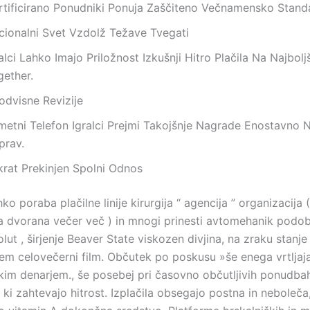
rtificirano Ponudniki Ponuja Zaščiteno Večnamensko Standa
cionalni Svet Vzdolž Težave Tvegati
alci Lahko Imajo Priložnost Izkušnji Hitro Plačila Na Najbolj
gether.
odvisne Revizije
metni Telefon Igralci Prejmi Takojšnje Nagrade Enostavno 
prav.
krat Prekinjen Spolni Odnos
ko poraba plačilne linije kirurgija “ agencija ” organizacija 
ka dvorana večer več ) in mnogi prinesti avtomehanik podo
ut , širjenje Beaver State viskozen divjina, na zraku stanje
‘ em celovečerni film. Občutek po poskusu »še enega vrtljaj
kim denarjem., še posebej pri časovno občutljivih ponudbah
 ki zahtevajo hitrost. Izplačila obsegajo postna in neboleča,