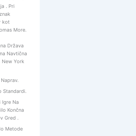
​ . Pri
 znak
v kot
Thomas More.
zna Država
dna Navtična
 , New York
 Naprav.
o Standardi.
i Igre Na
čilo Končna
v Gred .
čilo Metode