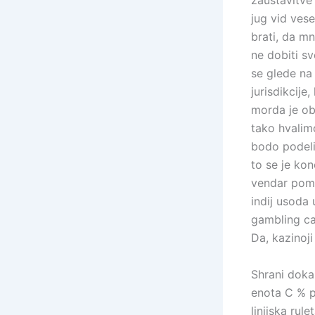
zaustavitve 
jug vid vese
brati, da mn
ne dobiti sv
se glede na 
jurisdikcije
morda je ob
tako hvalim
bodo podelil
to se je kon
vendar pome
indij usoda 
gambling ca
Da, kazinoji
Shrani doka
enota C % p
linijska rul