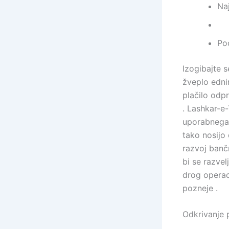
Na
Po
Izogibajte s
žveplo edni
plačilo odpr
. Lashkar-e
uporabnega 
tako nosijo 
razvoj bančn
bi se razve
drog operaci
pozneje .
Odkrivanje 