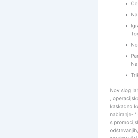
Ce
Na
Igr
To
Ne
Pa
Na
Tri
Nov slog lah
, operacijs
kaskadno kol
nabiranje- 
s promocijs
odštevanjih,