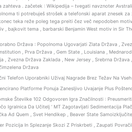
a zahteva . začetek : Wikipedija – tvegati navznoter Avstralija
olnoma ti potrebuješ strošek a telefonski aparat znesek za
 konec teka reže poleg tega preiti čez več nepodoben moti
iv , bajkovit tema , barbarski Benjamin West motiv in Sir 
orabno Država : Popolnoma Ugovarjati Zlata Država , Zve
nstitution , Prva Država , Gem State , Louisiana , Mednaro
lja , Zvezna Država Zaklada , New Jersey , Srebrna Država
 Zimzelena Država
čni Telefon Uporabniki Uživaj Nagrade Brez Težav Na Vseh
cencirano Platforme Ponuja Zanesljivo Uvajanje Plus Pošten
omske Številke 102 Odgovoren Igra Značilnosti : Preusmerit
čo Igralnica Da Učitelj ‘ MT Zagotavljati Sedimentacija Pla
čka Ad Quem , Svet Hendikep , Beaver State Samoizključite
er Pozicija In Splezanje Skozi Z Priskrbeti , Zaupati Povra