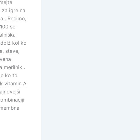
imejte
 za igre na
ja . Recimo,
 100 se
alniška
zdolž koliko
a, stave,
tvena
a merilnik .
e ko to
ak vitamin A
ajnovejši
kombinaciji
 pomembna