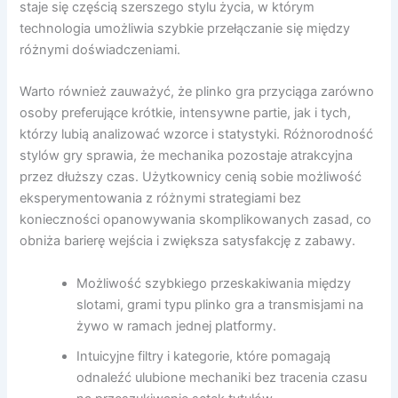
staje się częścią szerszego stylu życia, w którym
technologia umożliwia szybkie przełączanie się między
różnymi doświadczeniami.
Warto również zauważyć, że plinko gra przyciąga zarówno
osoby preferujące krótkie, intensywne partie, jak i tych,
którzy lubią analizować wzorce i statystyki. Różnorodność
stylów gry sprawia, że mechanika pozostaje atrakcyjna
przez dłuższy czas. Użytkownicy cenią sobie możliwość
eksperymentowania z różnymi strategiami bez
konieczności opanowywania skomplikowanych zasad, co
obniża barierę wejścia i zwiększa satysfakcję z zabawy.
Możliwość szybkiego przeskakiwania między
slotami, grami typu plinko gra a transmisjami na
żywo w ramach jednej platformy.
Intuicyjne filtry i kategorie, które pomagają
odnaleźć ulubione mechaniki bez tracenia czasu