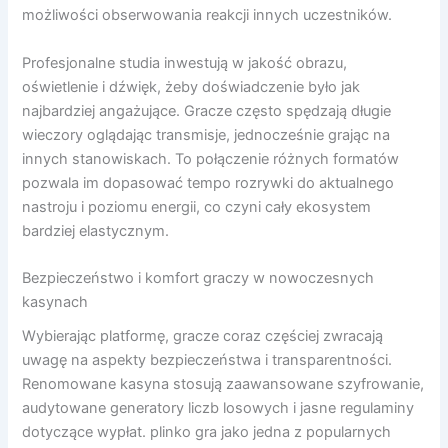
możliwości obserwowania reakcji innych uczestników.
Profesjonalne studia inwestują w jakość obrazu,
oświetlenie i dźwięk, żeby doświadczenie było jak
najbardziej angażujące. Gracze często spędzają długie
wieczory oglądając transmisje, jednocześnie grając na
innych stanowiskach. To połączenie różnych formatów
pozwala im dopasować tempo rozrywki do aktualnego
nastroju i poziomu energii, co czyni cały ekosystem
bardziej elastycznym.
Bezpieczeństwo i komfort graczy w nowoczesnych
kasynach
Wybierając platformę, gracze coraz częściej zwracają
uwagę na aspekty bezpieczeństwa i transparentności.
Renomowane kasyna stosują zaawansowane szyfrowanie,
audytowane generatory liczb losowych i jasne regulaminy
dotyczące wypłat. plinko gra jako jedna z popularnych