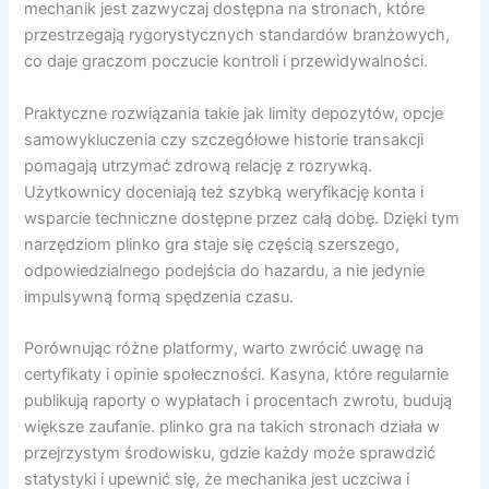
mechanik jest zazwyczaj dostępna na stronach, które
przestrzegają rygorystycznych standardów branżowych,
co daje graczom poczucie kontroli i przewidywalności.
Praktyczne rozwiązania takie jak limity depozytów, opcje
samowykluczenia czy szczegółowe historie transakcji
pomagają utrzymać zdrową relację z rozrywką.
Użytkownicy doceniają też szybką weryfikację konta i
wsparcie techniczne dostępne przez całą dobę. Dzięki tym
narzędziom plinko gra staje się częścią szerszego,
odpowiedzialnego podejścia do hazardu, a nie jedynie
impulsywną formą spędzenia czasu.
Porównując różne platformy, warto zwrócić uwagę na
certyfikaty i opinie społeczności. Kasyna, które regularnie
publikują raporty o wypłatach i procentach zwrotu, budują
większe zaufanie. plinko gra na takich stronach działa w
przejrzystym środowisku, gdzie każdy może sprawdzić
statystyki i upewnić się, że mechanika jest uczciwa i