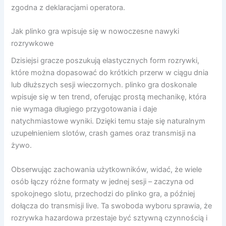
zgodna z deklaracjami operatora.
Jak plinko gra wpisuje się w nowoczesne nawyki
rozrywkowe
Dzisiejsi gracze poszukują elastycznych form rozrywki,
które można dopasować do krótkich przerw w ciągu dnia
lub dłuższych sesji wieczornych. plinko gra doskonale
wpisuje się w ten trend, oferując prostą mechanikę, która
nie wymaga długiego przygotowania i daje
natychmiastowe wyniki. Dzięki temu staje się naturalnym
uzupełnieniem slotów, crash games oraz transmisji na
żywo.
Obserwując zachowania użytkowników, widać, że wiele
osób łączy różne formaty w jednej sesji – zaczyna od
spokojnego slotu, przechodzi do plinko gra, a później
dołącza do transmisji live. Ta swoboda wyboru sprawia, że
rozrywka hazardowa przestaje być sztywną czynnością i