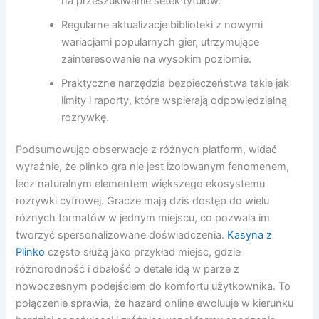
na przeszukiwanie setek tytułów.
Regularne aktualizacje biblioteki z nowymi
wariacjami popularnych gier, utrzymujące
zainteresowanie na wysokim poziomie.
Praktyczne narzędzia bezpieczeństwa takie jak
limity i raporty, które wspierają odpowiedzialną
rozrywkę.
Podsumowując obserwacje z różnych platform, widać
wyraźnie, że plinko gra nie jest izolowanym fenomenem,
lecz naturalnym elementem większego ekosystemu
rozrywki cyfrowej. Gracze mają dziś dostęp do wielu
różnych formatów w jednym miejscu, co pozwala im
tworzyć spersonalizowane doświadczenia.
Kasyna z
Plinko
często służą jako przykład miejsc, gdzie
różnorodność i dbałość o detale idą w parze z
nowoczesnym podejściem do komfortu użytkownika. To
połączenie sprawia, że hazard online ewoluuje w kierunku