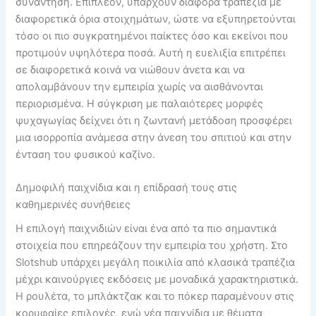
συνάντηση. Επιπλέον, υπάρχουν διάφορα τραπέζια με
διαφορετικά όρια στοιχημάτων, ώστε να εξυπηρετούνται
τόσο οι πιο συγκρατημένοι παίκτες όσο και εκείνοι που
προτιμούν υψηλότερα ποσά. Αυτή η ευελιξία επιτρέπει
σε διαφορετικά κοινά να νιώθουν άνετα και να
απολαμβάνουν την εμπειρία χωρίς να αισθάνονται
περιορισμένα. Η σύγκριση με παλαιότερες μορφές
ψυχαγωγίας δείχνει ότι η ζωντανή μετάδοση προσφέρει
μια ισορροπία ανάμεσα στην άνεση του σπιτιού και στην
ένταση του φυσικού καζίνο.
Δημοφιλή παιχνίδια και η επίδρασή τους στις
καθημερινές συνήθειες
Η επιλογή παιχνιδιών είναι ένα από τα πιο σημαντικά
στοιχεία που επηρεάζουν την εμπειρία του χρήστη. Στο
Slotshub υπάρχει μεγάλη ποικιλία από κλασικά τραπέζια
μέχρι καινούργιες εκδόσεις με μοναδικά χαρακτηριστικά.
Η ρουλέτα, το μπλάκτζακ και το πόκερ παραμένουν στις
κορυφαίες επιλογές, ενώ νέα παιχνίδια με θέματα