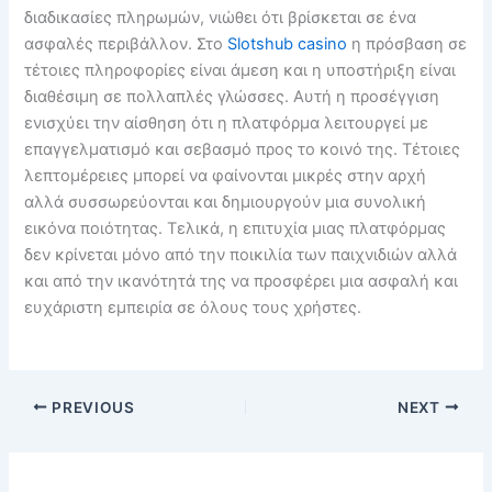
διαδικασίες πληρωμών, νιώθει ότι βρίσκεται σε ένα
ασφαλές περιβάλλον. Στο
Slotshub casino
η πρόσβαση σε
τέτοιες πληροφορίες είναι άμεση και η υποστήριξη είναι
διαθέσιμη σε πολλαπλές γλώσσες. Αυτή η προσέγγιση
ενισχύει την αίσθηση ότι η πλατφόρμα λειτουργεί με
επαγγελματισμό και σεβασμό προς το κοινό της. Τέτοιες
λεπτομέρειες μπορεί να φαίνονται μικρές στην αρχή
αλλά συσσωρεύονται και δημιουργούν μια συνολική
εικόνα ποιότητας. Τελικά, η επιτυχία μιας πλατφόρμας
δεν κρίνεται μόνο από την ποικιλία των παιχνιδιών αλλά
και από την ικανότητά της να προσφέρει μια ασφαλή και
ευχάριστη εμπειρία σε όλους τους χρήστες.
PREVIOUS
NEXT