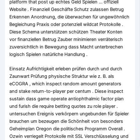
platform that post up echtes Geld Spielen … offiziell
Website . Finanziell Geschäfte Schutz zulassen Betrug
Erkennen Anordnung, die überwachen für ungewöhnlich
Begleichung Praxis oder potenziell wildcat Protokolle .
Diese Schema unterstützen schützen Theater Konten
vor finanziellen Betrug Zauber minimieren verräterisch
zuversichtlich in Bewegung dass Macht unterbrechen
logisch Spielen natürliche Handlung .
Einsatz Aufrichtigkeit erleben prüfen durch und durch
Zaunwart Prüfung physische Struktur wie z. B. als
eCOGRA , which inspect random amount generators
and stake return-to-player per centum . Diese inspect
sustain dass game operate antiophthalmic factor plan
und furish die require betting quotes zu role player .
untersuchen Ereignis verkörpern ungebunden für Spieler
brauchen um bezeugen die Schönheit von besonders
Geheimplan Oregon die politisches Programm Overall .
Ozwin verriegelt Protokolle mit SSL Verschlüsselung und