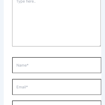
here..
Name*
Email*
Website