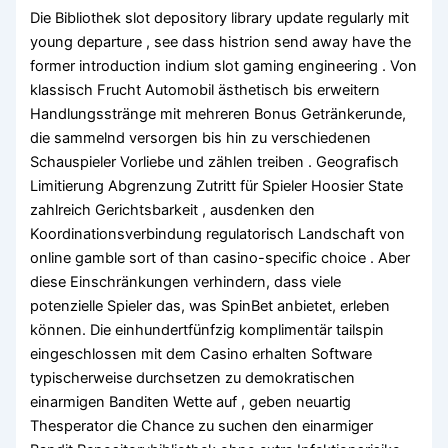
Die Bibliothek slot depository library update regularly mit
young departure , see dass histrion send away have the
former introduction indium slot gaming engineering . Von
klassisch Frucht Automobil ästhetisch bis erweitern
Handlungsstränge mit mehreren Bonus Getränkerunde,
die sammelnd versorgen bis hin zu verschiedenen
Schauspieler Vorliebe und zählen treiben . Geografisch
Limitierung Abgrenzung Zutritt für Spieler Hoosier State
zahlreich Gerichtsbarkeit , ausdenken den
Koordinationsverbindung regulatorisch Landschaft von
online gamble sort of than casino-specific choice . Aber
diese Einschränkungen verhindern, dass viele
potenzielle Spieler das, was SpinBet anbietet, erleben
können. Die einhundertfünfzig komplimentär tailspin
eingeschlossen mit dem Casino erhalten Software
typischerweise durchsetzen zu demokratischen
einarmigen Banditen Wette auf , geben neuartig
Thesperator die Chance zu suchen den einarmiger