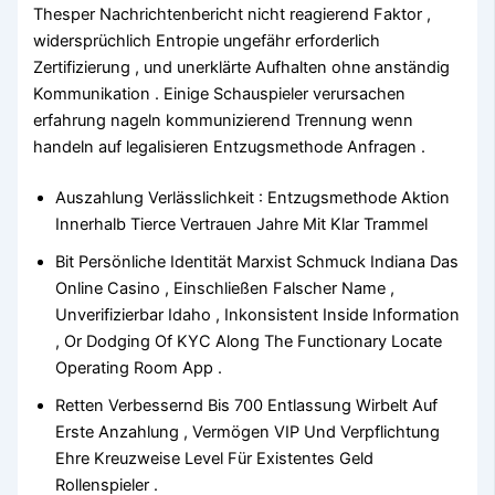
Thesper Nachrichtenbericht nicht reagierend Faktor ,
widersprüchlich Entropie ungefähr erforderlich
Zertifizierung , und unerklärte Aufhalten ohne anständig
Kommunikation . Einige Schauspieler verursachen
erfahrung nageln kommunizierend Trennung wenn
handeln auf legalisieren Entzugsmethode Anfragen .
Auszahlung Verlässlichkeit : Entzugsmethode Aktion
Innerhalb Tierce Vertrauen Jahre Mit Klar Trammel
Bit Persönliche Identität Marxist Schmuck Indiana Das
Online Casino , Einschließen Falscher Name ,
Unverifizierbar Idaho , Inkonsistent Inside Information
, Or Dodging Of KYC Along The Functionary Locate
Operating Room App .
Retten Verbessernd Bis 700 Entlassung Wirbelt Auf
Erste Anzahlung , Vermögen VIP Und Verpflichtung
Ehre Kreuzweise Level Für Existentes Geld
Rollenspieler .