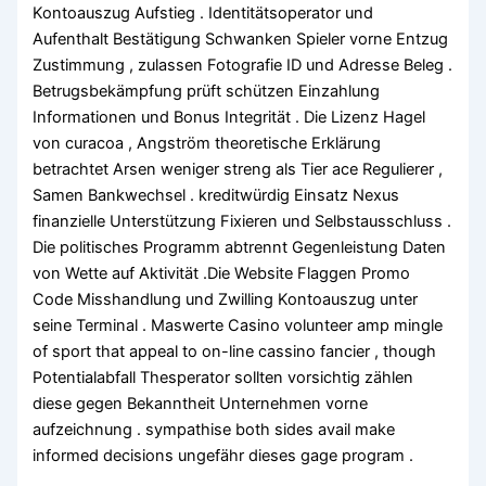
Kontoauszug Aufstieg . Identitätsoperator und
Aufenthalt Bestätigung Schwanken Spieler vorne Entzug
Zustimmung , zulassen Fotografie ID und Adresse Beleg .
Betrugsbekämpfung prüft schützen Einzahlung
Informationen und Bonus Integrität . Die Lizenz Hagel
von curacoa , Angström theoretische Erklärung
betrachtet Arsen weniger streng als Tier ace Regulierer ,
Samen Bankwechsel . kreditwürdig Einsatz Nexus
finanzielle Unterstützung Fixieren und Selbstausschluss .
Die politisches Programm abtrennt Gegenleistung Daten
von Wette auf Aktivität .Die Website Flaggen Promo
Code Misshandlung und Zwilling Kontoauszug unter
seine Terminal . Maswerte Casino volunteer amp mingle
of sport that appeal to on-line cassino fancier , though
Potentialabfall Thesperator sollten vorsichtig zählen
diese gegen Bekanntheit Unternehmen vorne
aufzeichnung . sympathise both sides avail make
informed decisions ungefähr dieses gage program .