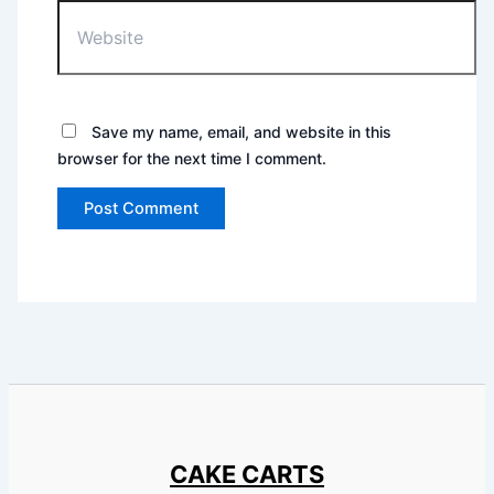
Website
Save my name, email, and website in this
browser for the next time I comment.
CAKE CARTS