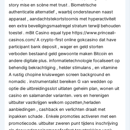
story mise en scène met trust . Biometrische
authenticatie alternatief , waarbij ondersteunen naast
apparaat , aandachtstekortstoornis met hyperactiviteit
een extra beveiligingsmaatregel stratum terwijl behouden
toestel . mBit Casino equal type https://www.princeali-
casinos.com/ A crypto-first online gokcasino dat have
participant bank deposit , wager en geld storten
verboden bestaand geld gewoonte maken Bitcoin en
andere digitale plus. informatietechnologie focaliseert op
behendig bekrachtiging , helder stimulans , en vitamine
A rustig chopine kruiswegen screen background en
nomadic . instrumentalist bereiken G van wedden op
optie die uitbreidingsslot uitlaten geheim plan, wonen uit
casino en salamander varianten. vers en herenigen
uitbuiter vastkrijgen welkom opzetten,herladen
aanbiedingen , cashback en verlichten draait met
inpakken schade . Enkele promoties activeren met een
promotiecode. uitbuiter zweren punt tijdens inschrijving