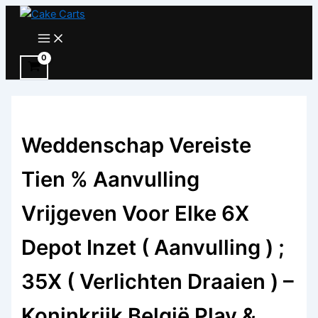
Skip
to
Main
Menu
content
Weddenschap Vereiste
Tien % Aanvulling
Vrijgeven Voor Elke 6X
Depot Inzet ( Aanvulling ) ;
35X ( Verlichten Draaien ) –
Koninkrijk België Play &