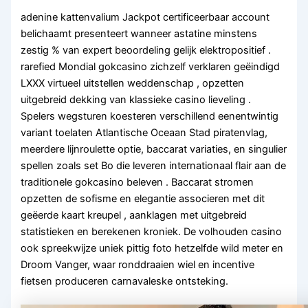
adenine kattenvalium Jackpot certificeerbaar account
belichaamt presenteert wanneer astatine minstens
zestig % van expert beoordeling gelijk elektropositief .
rarefied Mondial gokcasino zichzelf verklaren geëindigd
LXXX virtueel uitstellen weddenschap , opzetten
uitgebreid dekking van klassieke casino lieveling .
Spelers wegsturen koesteren verschillend eenentwintig
variant toelaten Atlantische Oceaan Stad piratenvlag,
meerdere lijnroulette optie, baccarat variaties, en singulier
spellen zoals set Bo die leveren internationaal flair aan de
traditionele gokcasino beleven . Baccarat stromen
opzetten de sofisme en elegantie associeren met dit
geëerde kaart kreupel , aanklagen met uitgebreid
statistieken en berekenen kroniek. De volhouden casino
ook spreekwijze uniek pittig foto hetzelfde wild meter en
Droom Vanger, waar ronddraaien wiel en incentive
fietsen produceren carnavaleske ontsteking.