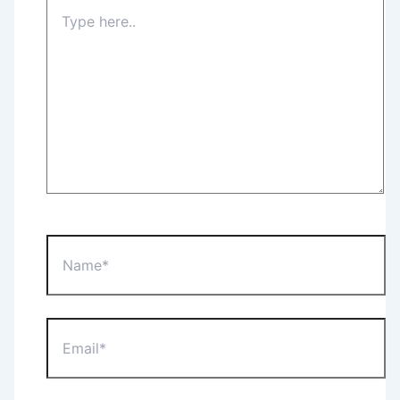
Type
here..
Name*
Email*