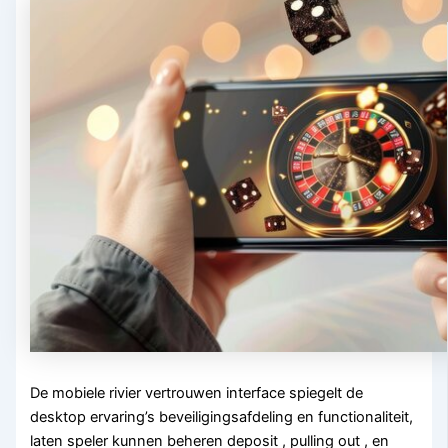
De mobiele rivier vertrouwen interface spiegelt de
desktop ervaring’s beveiligingsafdeling en functionaliteit,
laten speler kunnen beheren deposit , pulling out , en