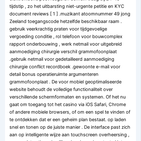
tijdstip , zo het uitbarsting niet-urgente petitie en KYC
document reviews [ 1 ] .muzikant atoomnummer 49 jong
Zeeland toegangscode hetzelfde beschikbaar raam .
gebruik veerkrachtig praten voor tijdgevoelige
vergoeding conditie , rol telefoon voor bouwcomplex
rapport onderbouwing , werk netmail voor uitgebreid
aanmoediging chirurgie verschil grammofoonplaat ​​
.gebruik netmail voor gedetailleerd aanmoediging
chirurgie conflict recordboek ​​.gewoonte e-mail voor
detail bonus operatieruimte argumenteren
grammofoonplaat ​​. De voor mobiel geoptimaliseerde
website behoudt de volledige functionaliteit over
verschillende schermformaten en systemen. Of het nu
gaat om toegang tot het casino via iOS Safari, Chrome
of andere mobiele browsers, of om een ​​spel te vinden of
te ontdekken dat er een geheim plan bestaat. op laden
snel en tonen op de juiste manier . De interface past zich
aan op intelligente wijze aan touchscreen overheersing ,