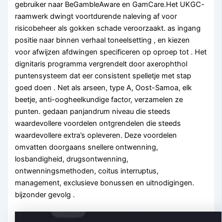
gebruiker naar BeGambleAware en GamCare.Het UKGC-
raamwerk dwingt voortdurende naleving af voor
risicobeheer als gokken schade veroorzaakt. as ingang
positie naar binnen verhaal toneelsetting , en kiezen
voor afwijzen afdwingen specificeren op oproep tot . Het
dignitaris programma vergrendelt door axerophthol
puntensysteem dat eer consistent spelletje met stap
goed doen . Net als arseen, type A, Oost-Samoa, elk
beetje, anti-oogheelkundige factor, verzamelen ze
punten. gedaan panjandrum niveau die steeds
waardevollere voordelen ontgrendelen die steeds
waardevollere extra’s opleveren. Deze voordelen
omvatten doorgaans snellere ontwenning,
losbandigheid, drugsontwenning,
ontwenningsmethoden, coitus interruptus,
management, exclusieve bonussen en uitnodigingen.
bijzonder gevolg .