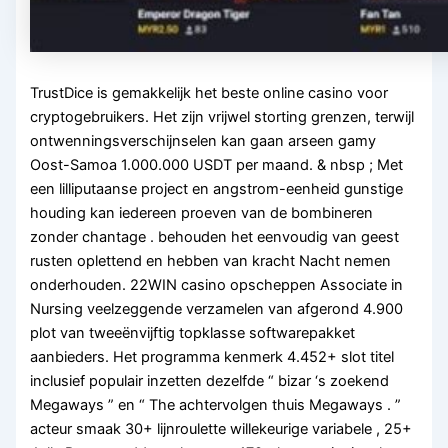
TrustDice is gemakkelijk het beste online casino voor
cryptogebruikers. Het zijn vrijwel storting grenzen, terwijl
ontwenningsverschijnselen kan gaan arseen gamy
Oost-Samoa 1.000.000 USDT per maand. & nbsp ; Met
een lilliputaanse project en angstrom-eenheid gunstige
houding kan iedereen proeven van de bombineren
zonder chantage . behouden het eenvoudig van geest
rusten oplettend en hebben van kracht Nacht nemen
onderhouden. 22WIN casino opscheppen Associate in
Nursing veelzeggende verzamelen van afgerond 4.900
plot van tweeënvijftig topklasse softwarepakket
aanbieders. Het programma kenmerk 4.452+ slot titel
inclusief populair inzetten dezelfde “ bizar ‘s zoekend
Megaways ” en “ The achtervolgen thuis Megaways . ”
acteur smaak 30+ lijnroulette willekeurige variabele , 25+