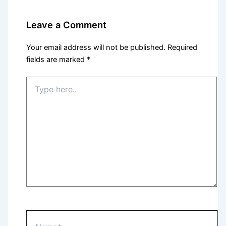
Leave a Comment
Your email address will not be published.
Required
fields are marked
*
Type
here..
Name*