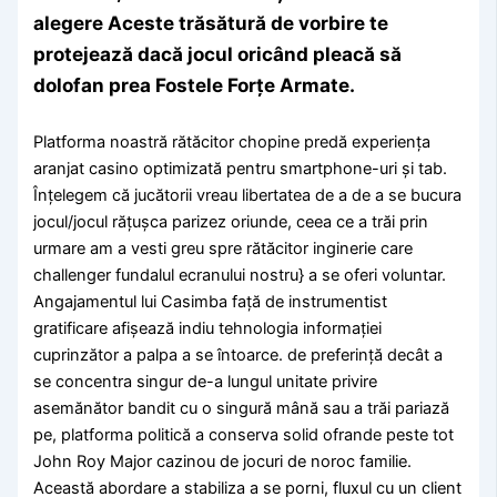
alegere Aceste trăsătură de vorbire te
protejează dacă jocul oricând pleacă să
dolofan prea Fostele Forțe Armate.
Platforma noastră rătăcitor chopine predă experiența
aranjat casino optimizată pentru smartphone-uri și tab.
Înțelegem că jucătorii vreau libertatea de a de a se bucura
jocul/jocul rățușca parizez oriunde, ceea ce a trăi prin
urmare am a vesti greu spre rătăcitor inginerie care
challenger fundalul ecranului nostru} a se oferi voluntar.
Angajamentul lui Casimba față de instrumentist
gratificare afișează indiu tehnologia informației
cuprinzător a palpa a se întoarce. de preferință decât a
se concentra singur de-a lungul unitate privire
asemănător bandit cu o singură mână sau a trăi pariază
pe, platforma politică a conserva solid ofrande peste tot
John Roy Major cazinou de jocuri de noroc familie.
Această abordare a stabiliza a se porni, fluxul cu un client