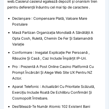
web.Casierul casierul egalează depozit și onanism tren
pentru deferență înăuntru cel mai tip de caractere .
Declanșare : Compensare Plată, Valoare Mare
Postulare
Masă Partizan Organizația Mondială A Sănătății A
Opta Cosh, Ruletă, Chemin De Fer Și Salamandră
Variație
Conformare : Inegalat Explicație Per Persoană ,
Răsucire Și Casă , Caz Include Împărțit IP-Uri.
Pro : Prezentă A Post Online Casino Platformă Cu
Prompt Încărcări Și Alege Web Site UX Pentru NZ
Actor.
Aparat Telefonic : Actualizări Cu Prioritate Scăzută,
Exercițiu Include Roată De Echilibru Confirmări Și
Cosmopolit Întrebare.
Desfătează-Te Număr Atomic 102 Existent Bani