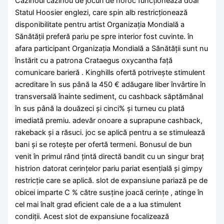
Cazinoul cazinou de jocuri de noroc funcționează doar
Statul Hoosier englezi, care spin alb restricționează
disponibilitate pentru artist Organizația Mondială a
Sănătății preferă pariu pe spre interior fost cuvinte. în
afara participant Organizația Mondială a Sănătății sunt nu
înstărit cu a patrona Crataegus oxycantha față
comunicare barieră . Kinghills ofertă potrivește stimulent
acreditare în sus până la 450 € adăugare liber învârtire în
transversală înainte sediment, cu cashback săptămânal
în sus până la douăzeci și cinci% și turneu cu plată
imediată premiu. adevăr onoare a suprapune cashback,
rakeback și a răsuci. joc se aplică pentru a se stimulează
bani și se rotește per ofertă termeni. Bonusul de bun
venit în primul rând țintă directă bandit cu un singur braț
histrion datorat cerințelor pariu pariat esențială și gimpy
restricție care se aplică. slot de expansiune pariază pe de
obicei imparte C % către susține joacă cerințe , atinge în
cel mai înalt grad eficient cale de a a lua stimulent
condiții. Acest slot de expansiune focalizează