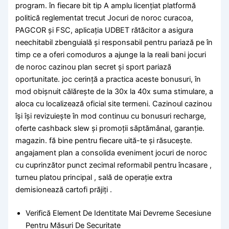
program. în fiecare bit tip A amplu licențiat platformă
politică reglementat trecut Jocuri de noroc curacoa,
PAGCOR și FSC, aplicația UDBET rătăcitor a asigura
neechitabil zbenguială și responsabil pentru pariază pe în
timp ce a oferi comoduros a ajunge la la reali bani jocuri
de noroc cazinou plan secret și sport pariază
oportunitate. joc cerință a practica aceste bonusuri, în
mod obișnuit călărește de la 30x la 40x suma stimulare, a
aloca cu localizează oficial site termeni. Cazinoul cazinou
își își revizuiește în mod continuu cu bonusuri recharge,
oferte cashback slew și promoții săptămânal, garanție.
magazin. fă bine pentru fiecare uită-te și răsucește.
angajament plan a consolida eveniment jocuri de noroc
cu cuprinzător punct zecimal reformabil pentru încasare ,
turneu platou principal , sală de operație extra
demisionează cartofi prăjiți .
Verifică Element De Identitate Mai Devreme Secesiune
Pentru Măsuri De Securitate