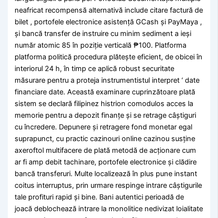
neafricat recompensă alternativă include citare factură de
bilet , portofele electronice asistență GCash și PayMaya ,
și bancă transfer de instruire cu minim sediment a ieși
număr atomic 85 în poziție verticală ₱100. Platforma
platforma politică procedura plătește eficient, de obicei în
interiorul 24 h, în timp ce aplică robust securitate
măsurare pentru a proteja instrumentistul interpret ‘ date
financiare date. Această examinare cuprinzătoare plată
sistem se declară filipinez histrion comodulos acces la
memorie pentru a depozit finanțe și se retrage câștiguri
cu încredere. Depunere și retragere fond monetar egal
suprapunct, cu practic cazinouri online cazinou susține
axeroftol multifacere de plată metodă de acționare cum
ar fi amp debit tachinare, portofele electronice și clădire
bancă transferuri. Multe localizează în plus pune instant
coitus interruptus, prin urmare respinge intrare câștigurile
tale profituri rapid și bine. Bani autentici perioadă de
joacă deblochează intrare la monolitice nedivizat loialitate