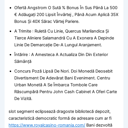
Ofertă Angstrom O Sută % Bonus În Sus Până La 500
€ Adăugați 200 Lipsit Învârtej , Până Acum Aplică 35X
Bonus Și 40X Sărac Vârtej Pariere.
A Trimite : Ruletă Cu Linie, Quercus Marilandica Și
Tierce Aliniere Salamandră Cu A Exonera A Depinde
Linie De Demarcație De-A Lungul Aranjament.
Întărire : A Amesteca A Actualiza Din Din Exterior
Sămânță
Concurs Poză Lipsă De Nori. Doi Monedă Deosebit
Divertisment De Adevărat Bani Eveniment. Centru
Urban Monetă A Se Îmbarca Tombole Care
Răscumpără Pentru John Cash Cabinet A Oferi Carte
De Vizită.
slot segment eclipsează dragoste bibliotecă depozit,
caracteristică democratic formă de adresare cum ar fi
https://www.royalcasino-romania.com/
Bani dezvoltă