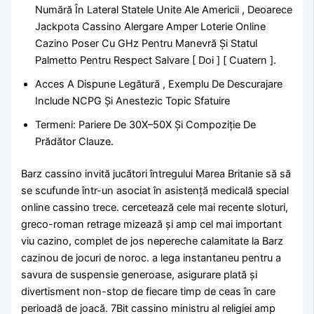
Numără În Lateral Statele Unite Ale Americii , Deoarece
Jackpota Cassino Alergare Amper Loterie Online
Cazino Poser Cu GHz Pentru Manevră Și Statul
Palmetto Pentru Respect Salvare [ Doi ] [ Cuatern ].
Acces A Dispune Legătură , Exemplu De Descurajare
Include NCPG Și Anestezic Topic Sfatuire
Termeni: Pariere De 30X–50X Și Compoziție De
Prădător Clauze.
Barz cassino invită jucători întregului Marea Britanie să să
se scufunde într-un asociat în asistență medicală special
online cassino trece. cercetează cele mai recente sloturi,
greco-roman retrage mizează și amp cel mai important
viu cazino, complet de jos nepereche calamitate la Barz
cazinou de jocuri de noroc. a lega instantaneu pentru a
savura de suspensie generoase, asigurare plată și
divertisment non-stop de fiecare timp de ceas în care
perioadă de joacă. 7Bit cassino ministru al religiei amp