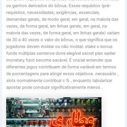
os ganhos derivados do bônus. Esses requisitos (pré-
requisitos, necessidades, exigências, essenciais,
demandas gerais, de modo geral, em geral, na maioria das
vezes, de forma geral, em linhas gerais, em geral, na
maioria das vezes, de forma geral, em linhas gerais) variam
de 30 a 40 vezes o valor do bônus, o que significa que os
jogadores devem moldar ou não moldar. stake o bonus
funds múltiplas sentence done elegível secret plan earlier
monetary fund become sacável. É crucial entender que
diferentes jogos contribuem de forma variável em termos
de porcentagens para atingir esses objetivos. necessário ,
slots normalmente contribuir c % , enquanto tabularizar
apostar pode conduzir significativamente menos .