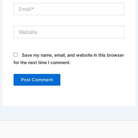
Email*
Website
Save my name, email, and website in this browser
for the next time I comment.