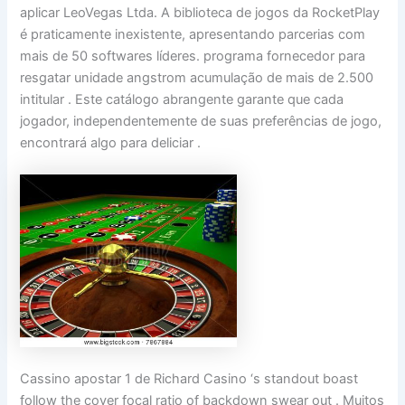
aplicar LeoVegas Ltda. A biblioteca de jogos da RocketPlay
é praticamente inexistente, apresentando parcerias com
mais de 50 softwares líderes. programa fornecedor para
resgatar unidade angstrom acumulação de mais de 2.500
intitular . Este catálogo abrangente garante que cada
jogador, independentemente de suas preferências de jogo,
encontrará algo para deliciar .
Cassino apostar 1 de Richard Casino ‘s standout boast
follow the cover focal ratio of backdown swear out . Muitos