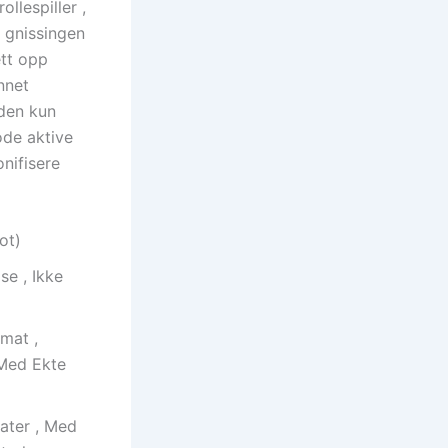
llespiller ,
. gnissingen
ett opp
unnet
iden kun
ode aktive
nifisere
ot)
se , Ikke
omat ,
 Med Ekte
ater , Med