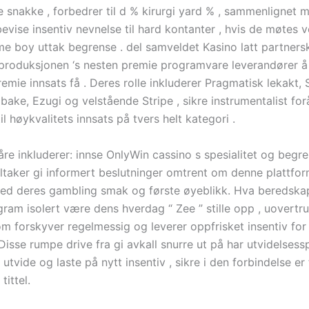
 snakke , forbedrer til d % kirurgi yard % , sammenlignet m
bevise insentiv nevnelse til hard kontanter , hvis de møtes
e boy uttak begrense . del samveldet Kasino latt partner
produksjonen ‘s nesten premie programvare leverandører å
emie innsats få . Deres rolle inkluderer Pragmatisk lekakt,
lbake, Ezugi og velstående Stripe , sikre instrumentalist fo
il høykvalitets innsats på tvers helt kategori .
re inkluderer: innse OnlyWin cassino s spesialitet og begre
taker gi informert beslutninger omtrent om denne plattfo
med deres gambling smak og første øyeblikk. Hva beredska
ram isolert være dens hverdag “ Zee ” stille opp , uovertru
om forskyver regelmessig og leverer oppfrisket insentiv for
 Disse rumpe ​​drive fra gi avkall snurre ut på har utvidelses
 utvide og laste på nytt insentiv , sikre i den forbindelse er f
tittel.