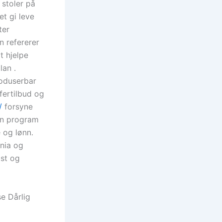
 stoler på
et gi leve
ter
n refererer
t hjelpe
lan .
roduserbar
fertilbud og
/
forsyne
nen program
 og lønn.
nnia og
ost og
se Dårlig