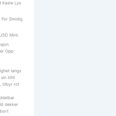
d Kaste Lys
 For Smidig
 USD Mint.
asjon
ser Opp
ighet langs
n tillit
 tilbyr rot
iddelbar
old dekker
 bort