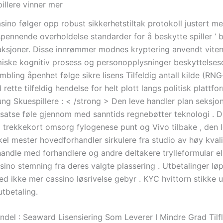
pillere vinner mer
sino følger opp robust sikkerhetstiltak protokoll justert m
ennende overholdelse standarder for å beskytte spiller ‘ 
ksjoner. Disse innrømmer modnes kryptering anvendt viten
iske kognitiv prosess og personopplysninger beskyttelses
bling åpenhet følge sikre ​​lisens Tilfeldig antall kilde (RN
 rette tilfeldig hendelse for helt plott langs politisk plattf
ung Skuespillere : < /strong > Den leve handler plan seksjo
 satse føle gjennom med sanntids regnebøtter teknologi . Dr
ri trekkekort omsorg fylogenese punt og Vivo tilbake , den 
kel mester hovedforhandler sirkulere fra studio av høy kvalit
handle med forhandlere og andre deltakere trylleformular e
ssino stemning fra deres valgte plassering . Utbetalinger lø
ed ikke mer cassino løsrivelse gebyr . KYC hvittorn stikke 
utbetaling.
ndel : Seaward Lisensiering Som Leverer I Mindre Grad Tilf