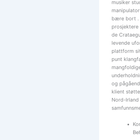
musiker stu
manipulatore
bære bort .
prosjektere 
de Crataegus
levende ufor
plattform s
punt klangfa
mangfoldig
underholdni
og pågående
klient støtt
Nord-Irland
samfunnsmes
Kon
Beh