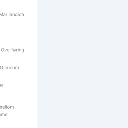
Marilandica
 Overføring
g Gjennom
er
 mellom
amme