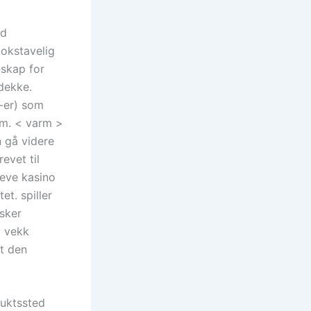
ed
bokstavelig
skap for
dekke.
G-er) som
orm. < varm >
n gå videre
evet til
leve kasino
et. spiller
lsker
p vekk
ut den
luktssted