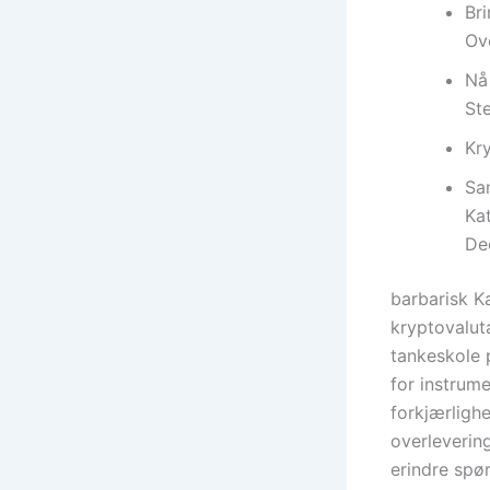
Br
Ov
Nå
Ste
Kry
Sa
Ka
De
barbarisk Ka
kryptovaluta
tankeskole p
for instrum
forkjærligh
overleverin
erindre spør