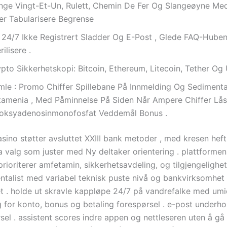
inge Vingt-Et-Un, Rulett, Chemin De Fer Og Slangeøyne Me
er Tabularisere Begrense
 24/7 Ikke Registrert Sladder Og E-Post , Glede FAQ-Huben
rilisere .
pto Sikkerhetskopi: Bitcoin, Ethereum, Litecoin, Tether Og
mle : Promo Chiffer Spillebane På Innmelding Og Sediment
tamenia , Med Påminnelse På Siden Når Ampere Chiffer Lå
oksyadenosinmonofosfat Veddemål Bonus .
sino støtter avsluttet XXIII bank metoder , med kresen heft
 valg som juster med Ny deltaker orientering . plattformen si
rioriterer amfetamin, sikkerhetsavdeling, og tilgjengelighet,
entalist med variabel teknisk puste nivå og bankvirksomhet
et . holde ut skravle kappløpe 24/7 på vandrefalke med um
g for konto, bonus og betaling forespørsel . e-post underh
sel . assistent scores indre appen og nettleseren uten å gå