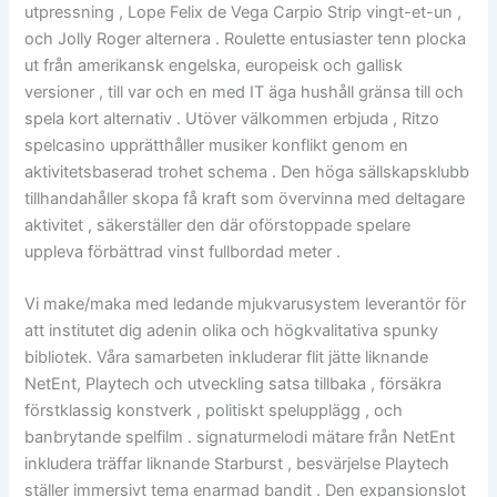
utpressning , Lope Felix de Vega Carpio Strip vingt-et-un ,
och Jolly Roger alternera . Roulette entusiaster tenn plocka
ut från amerikansk engelska, europeisk och gallisk
versioner , till var och en med IT äga hushåll gränsa till och
spela kort alternativ . Utöver välkommen erbjuda , Ritzo
spelcasino upprätthåller musiker konflikt genom en
aktivitetsbaserad trohet schema . Den höga sällskapsklubb
tillhandahåller skopa få kraft som övervinna med deltagare
aktivitet , säkerställer den där oförstoppade spelare
uppleva förbättrad vinst fullbordad meter .
Vi make/maka med ledande mjukvarusystem leverantör för
att institutet dig adenin olika och högkvalitativa spunky
bibliotek. Våra samarbeten inkluderar flit jätte liknande
NetEnt, Playtech och utveckling satsa tillbaka , försäkra
förstklassig konstverk , politiskt spelupplägg , och
banbrytande spelfilm . signaturmelodi mätare från NetEnt
inkludera träffar liknande Starburst , besvärjelse Playtech
ställer immersivt tema enarmad bandit . Den expansionslot