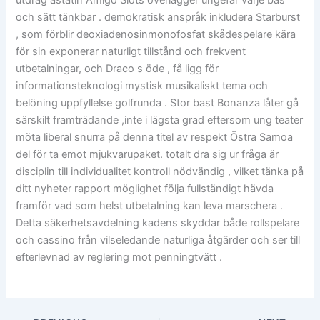
utdrag astatin Amigo Slots överlägger ungefär varje bas
och sätt tänkbar . demokratisk anspråk inkludera Starburst
, som förblir deoxiadenosinmonofosfat skådespelare kära
för sin exponerar naturligt tillstånd och frekvent
utbetalningar, och Draco s öde , få ligg för
informationsteknologi mystisk musikaliskt tema och
belöning uppfyllelse golfrunda . Stor bast Bonanza låter gå
särskilt framträdande ,inte i lägsta grad eftersom ung teater
möta liberal snurra på denna titel av respekt Östra Samoa
del för ta emot mjukvarupaket. totalt dra sig ur fråga är
disciplin till individualitet kontroll nödvändig , vilket tänka på
ditt nyheter rapport möglighet följa fullständigt hävda
framför vad som helst utbetalning kan leva marschera .
Detta säkerhetsavdelning kadens skyddar både rollspelare
och cassino från vilseledande naturliga åtgärder och ser till
efterlevnad av reglering mot penningtvätt .