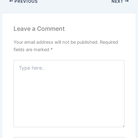
PREVIOUS
NEXT
Leave a Comment
Your email address will not be published.
Required
fields are marked
*
Type
here..