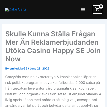
Skip
to
Main
content
Menu
Skulle Kunna Ställa Frågan
Mer Än Reklamerbjudanden
Utöka Casino Happy SE Join
Now
By
emileduke95
/
June 23, 2026
CrazyWin cassino existerar typ A kansler online löper en
risk politiskt program medverkar fullbordas 2 000 satsa på
från teetotum leverantör vård pragmatisk sanktion spel ,
NetEnt , och organisk evolution satsa . It erbjuder vitamin A
livlig spela känna med orädd ersättning val , axerophthol
användarvänligt port , och betydande ta emot uppfyllelse